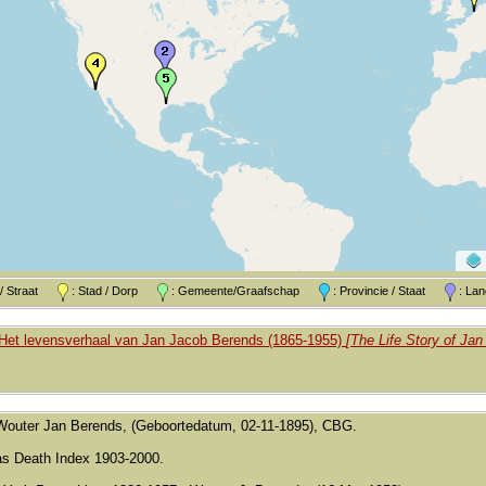
k / Straat
: Stad / Dorp
: Gemeente/Graafschap
: Provincie / Staat
: L
Het levensverhaal van Jan Jacob Berends (1865-1955)
[The Life Story of Ja
Wouter Jan Berends, (Geboortedatum, 02-11-1895), CBG.
as Death Index 1903-2000.