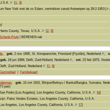
U.S.A.
[
1
,
3
]
um New York met de ss Edam, vertrokken vanuit Antwerpen op 28-2-1953
[=
or]
Harris County, Texas, U.S.A.
[
2
,
5
]
Schenk-Pruijt
| BERENDS-tak
ds
,
geb.
2 nov 1895, St. Annaparochie, Friesland (Fryslân), Nederland
,
o
,
geb.
18 jun 1899, Delft, Zuid-Holland, Nederland
,
ovl.
23 feb 1975, Voorb
Delft, Zuid-Holland, Nederland
[
1
,
6
]
Gezinsblad
|
Familiekaart
ijderman
,
geb.
15 mrt 1932, Blinjoe/Belinyu / Banka/Bangka, Sumatra, Nede
 73 jaar)
San Pedro [Los Angeles], Los Angeles County, California, U.S.A.
[
4
]
zijn: Palos Verdes Estates, Los Angeles County, California, U.S.A.
Los Angeles, Los Angeles County, California, U.S.A.
[
7
]