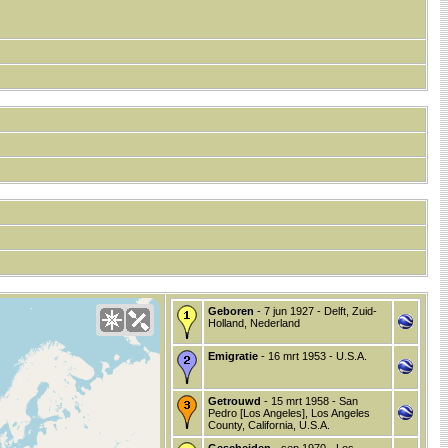
Geboren
- 7 jun 1927 - Delft, Zuid-
Holland, Nederland
Emigratie
- 16 mrt 1953 - U.S.A.
Getrouwd
- 15 mrt 1958 - San
Pedro [Los Angeles], Los Angeles
County, California, U.S.A.
Gescheiden
- sep 1970 - Los