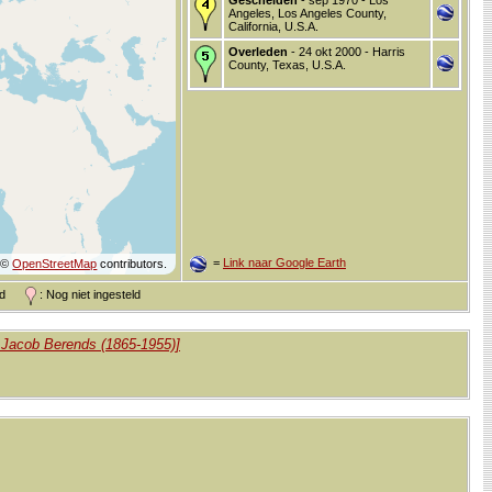
Angeles, Los Angeles County,
California, U.S.A.
Overleden
- 24 okt 2000 - Harris
County, Texas, U.S.A.
=
Link naar Google Earth
©
OpenStreetMap
contributors.
and
: Nog niet ingesteld
n Jacob Berends (1865-1955)]