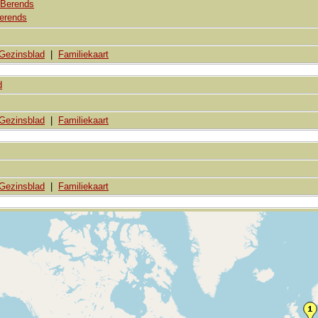
 Berends
erends
Gezinsblad
|
Familiekaart
d
Gezinsblad
|
Familiekaart
Gezinsblad
|
Familiekaart