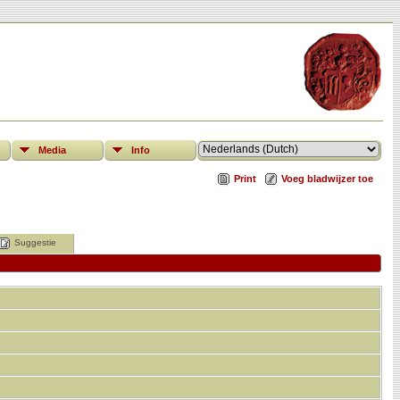
Media
Info
Print
Voeg bladwijzer toe
Suggestie