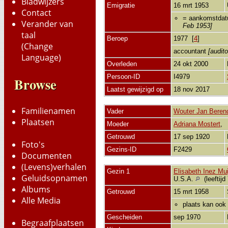
Bladwijzers
Emigratie
16 mrt 1953
Contact
= aankomstdat
Verander van
Feb 1953]
taal
Beroep
1977 [
4
]
(Change
accountant
[audit
Language)
Overleden
24 okt 2000
Persoon-ID
I4979
Browse
Laatst gewijzigd op
18 nov 2017
Familienamen
Vader
Wouter Jan Beren
Plaatsen
Moeder
Adriana Mostert
Getrouwd
17 sep 1920
Foto's
Gezins-ID
F2429
Documenten
(Levens)verhalen
Gezin 1
Elisabeth Inez Mu
Geluidsopnamen
U.S.A.
(leeftijd
Albums
Getrouwd
15 mrt 1958
Alle Media
plaats kan ook 
Gescheiden
sep 1970
Begraafplaatsen