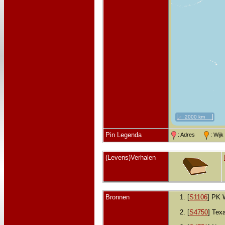
2000 km
Pin Legenda
: Adres
: Wij
(Levens)Verhalen
Bronnen
[
S1106
] PK 
[
S4750
] Tex