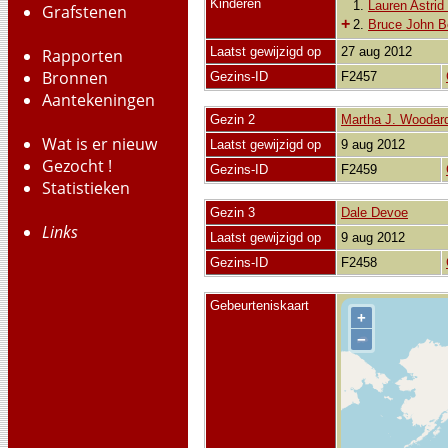
Kinderen
1.
Lauren Astrid
Grafstenen
+
2.
Bruce John B
Laatst gewijzigd op
27 aug 2012
Rapporten
Bronnen
Gezins-ID
F2457
Aantekeningen
Gezin 2
Martha J. Woodar
Wat is er nieuw
Laatst gewijzigd op
9 aug 2012
Gezocht !
Gezins-ID
F2459
Statistieken
Gezin 3
Dale Devoe
Links
Laatst gewijzigd op
9 aug 2012
Gezins-ID
F2458
Gebeurteniskaart
+
−