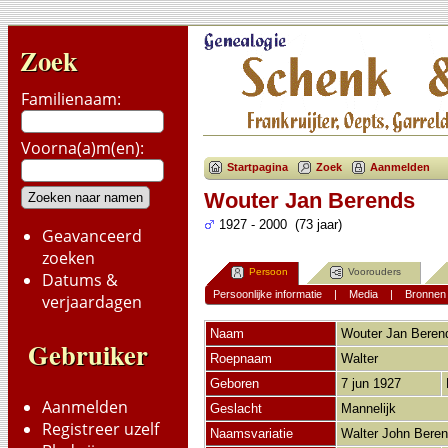
Zoek
Familienaam:
Voorna(a)m(en):
Startpagina
Zoek
Aanmelden
Wouter Jan Berends
1927 - 2000 (73 jaar)
Geavanceerd
zoeken
Persoon
Voorouders
Datums &
Persoonlijke informatie
|
Media
|
Bronnen
verjaardagen
Naam
Wouter Jan
Beren
Gebruiker
Roepnaam
Walter
Geboren
7 jun 1927
Aanmelden
Geslacht
Mannelijk
Registreer uzelf
Naamsvariatie
Walter John Bere