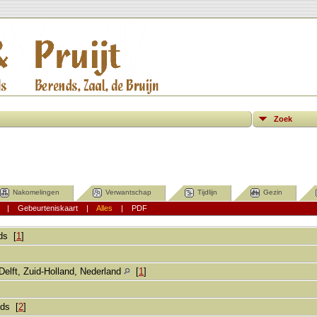
Zoek
Nakomelingen
Verwantschap
Tijdlijn
Gezin
|
Gebeurteniskaart
|
Alles
|
PDF
ds
[
1
]
Delft, Zuid-Holland, Nederland
[
1
]
nds [
2
]