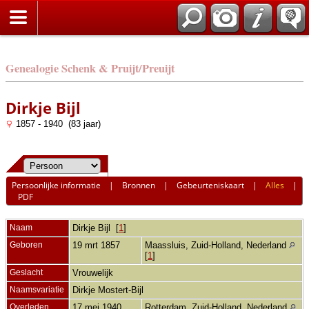
Genealogie Schenk & Pruijt/Preuijt
Dirkje Bijl
1857 - 1940 (83 jaar)
Persoonlijke informatie
|
Bronnen
|
Gebeurteniskaart
|
Alles
|
PDF
Naam
Dirkje
Bijl
[
1
]
Geboren
19 mrt 1857
Maassluis, Zuid-Holland, Nederland
[
1
]
Geslacht
Vrouwelijk
Naamsvariatie
Dirkje Mostert-Bijl
Overleden
17 mei 1940
Rotterdam, Zuid-Holland, Nederland