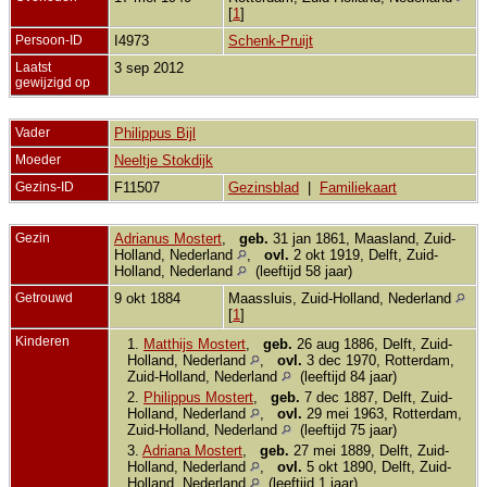
[
1
]
Persoon-ID
I4973
Schenk-Pruijt
Laatst
3 sep 2012
gewijzigd op
Vader
Philippus Bijl
Moeder
Neeltje Stokdijk
Gezins-ID
F11507
Gezinsblad
|
Familiekaart
Gezin
Adrianus Mostert
,
geb.
31 jan 1861, Maasland, Zuid-
Holland, Nederland
,
ovl.
2 okt 1919, Delft, Zuid-
Holland, Nederland
(leeftijd 58 jaar)
Getrouwd
9 okt 1884
Maassluis, Zuid-Holland, Nederland
[
1
]
Kinderen
1.
Matthijs Mostert
,
geb.
26 aug 1886, Delft, Zuid-
Holland, Nederland
,
ovl.
3 dec 1970, Rotterdam,
Zuid-Holland, Nederland
(leeftijd 84 jaar)
2.
Philippus Mostert
,
geb.
7 dec 1887, Delft, Zuid-
Holland, Nederland
,
ovl.
29 mei 1963, Rotterdam,
Zuid-Holland, Nederland
(leeftijd 75 jaar)
3.
Adriana Mostert
,
geb.
27 mei 1889, Delft, Zuid-
Holland, Nederland
,
ovl.
5 okt 1890, Delft, Zuid-
Holland, Nederland
(leeftijd 1 jaar)