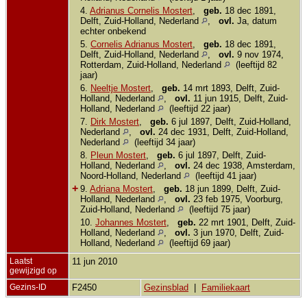
4.
Adrianus Cornelis Mostert
,
geb.
18 dec 1891,
Delft, Zuid-Holland, Nederland
,
ovl.
Ja, datum
echter onbekend
5.
Cornelis Adrianus Mostert
,
geb.
18 dec 1891,
Delft, Zuid-Holland, Nederland
,
ovl.
9 nov 1974,
Rotterdam, Zuid-Holland, Nederland
(leeftijd 82
jaar)
6.
Neeltje Mostert
,
geb.
14 mrt 1893, Delft, Zuid-
Holland, Nederland
,
ovl.
11 jun 1915, Delft, Zuid-
Holland, Nederland
(leeftijd 22 jaar)
7.
Dirk Mostert
,
geb.
6 jul 1897, Delft, Zuid-Holland,
Nederland
,
ovl.
24 dec 1931, Delft, Zuid-Holland,
Nederland
(leeftijd 34 jaar)
8.
Pleun Mostert
,
geb.
6 jul 1897, Delft, Zuid-
Holland, Nederland
,
ovl.
24 dec 1938, Amsterdam,
Noord-Holland, Nederland
(leeftijd 41 jaar)
+
9.
Adriana Mostert
,
geb.
18 jun 1899, Delft, Zuid-
Holland, Nederland
,
ovl.
23 feb 1975, Voorburg,
Zuid-Holland, Nederland
(leeftijd 75 jaar)
10.
Johannes Mostert
,
geb.
22 mrt 1901, Delft, Zuid-
Holland, Nederland
,
ovl.
3 jun 1970, Delft, Zuid-
Holland, Nederland
(leeftijd 69 jaar)
Laatst
11 jun 2010
gewijzigd op
Gezins-ID
F2450
Gezinsblad
|
Familiekaart