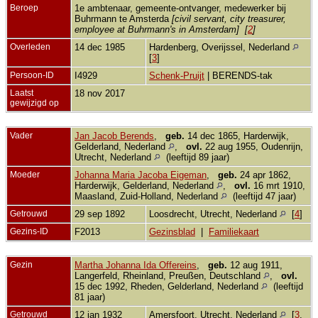
Beroep
1e ambtenaar, gemeente-ontvanger, medewerker bij
Buhrmann te Amsterda
[civil servant, city treasurer,
employee at Buhrmann's in Amsterdam] [
2
]
Overleden
14 dec 1985
Hardenberg, Overijssel, Nederland
[
3
]
Persoon-ID
I4929
Schenk-Pruijt
| BERENDS-tak
Laatst
18 nov 2017
gewijzigd op
Vader
Jan Jacob Berends
,
geb.
14 dec 1865, Harderwijk,
Gelderland, Nederland
,
ovl.
22 aug 1955, Oudenrijn,
Utrecht, Nederland
(leeftijd 89 jaar)
Moeder
Johanna Maria Jacoba Eigeman
,
geb.
24 apr 1862,
Harderwijk, Gelderland, Nederland
,
ovl.
16 mrt 1910,
Maasland, Zuid-Holland, Nederland
(leeftijd 47 jaar)
Getrouwd
29 sep 1892
Loosdrecht, Utrecht, Nederland
[
4
]
Gezins-ID
F2013
Gezinsblad
|
Familiekaart
Gezin
Martha Johanna Ida Offereins
,
geb.
12 aug 1911,
Langerfeld, Rheinland, Preußen, Deutschland
,
ovl.
15 dec 1992, Rheden, Gelderland, Nederland
(leeftijd
81 jaar)
Getrouwd
12 jan 1932
Amersfoort, Utrecht, Nederland
[
3
,