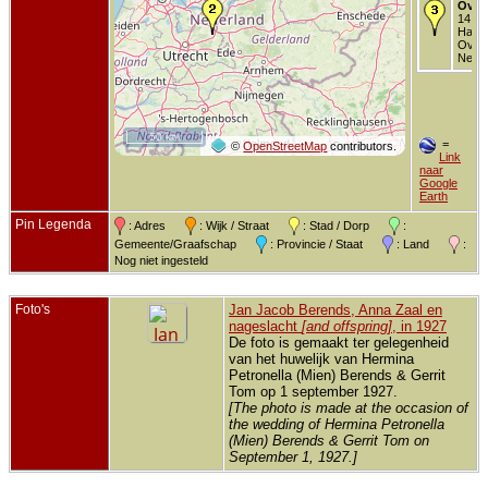
Over
14 de
Harde
Overi
Neder
50 km
=
©
OpenStreetMap
contributors.
Link
naar
Google
Earth
Pin Legenda
: Adres
: Wijk / Straat
: Stad / Dorp
:
Gemeente/Graafschap
: Provincie / Staat
: Land
:
Nog niet ingesteld
Foto's
Jan Jacob Berends, Anna Zaal en
nageslacht
[and offspring]
, in 1927
De foto is gemaakt ter gelegenheid
van het huwelijk van Hermina
Petronella (Mien) Berends & Gerrit
Tom op 1 september 1927.
[The photo is made at the occasion of
the wedding of Hermina Petronella
(Mien) Berends & Gerrit Tom on
September 1, 1927.]