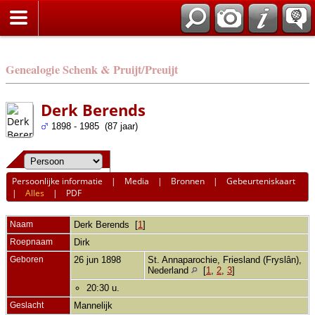
Genealogie Schenk & Pruijt/Preuijt
Derk Berends
1898 - 1985 (87 jaar)
Persoonlijke informatie
|
Media
|
Bronnen
|
Gebeurteniskaart
|
Alles
|
PDF
Naam
Derk
Berends
[
1
]
Roepnaam
Dirk
Geboren
26 jun 1898
St. Annaparochie, Friesland (Fryslân),
Nederland
[
1
,
2
,
3
]
20:30 u.
Geslacht
Mannelijk