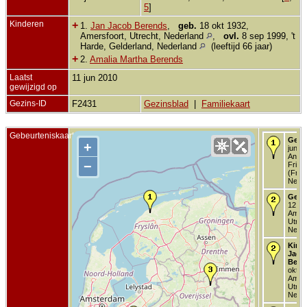
5
]
Kinderen
+
1.
Jan Jacob Berends
,
geb.
18 okt 1932,
Amersfoort, Utrecht, Nederland
,
ovl.
8 sep 1999, 't
Harde, Gelderland, Nederland
(leeftijd 66 jaar)
+
2.
Amalia Martha Berends
Laatst
11 jun 2010
gewijzigd op
Gezins-ID
F2431
Gezinsblad
|
Familiekaart
Gebeurteniskaart
Gebo
+
jun 18
Annap
−
Fries
(Frys
Neder
Getr
12 ja
Amers
Utrec
Neder
Kind 
Jaco
Bere
okt 1
Amers
Utrec
Neder