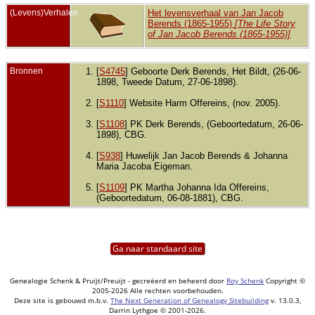
(Levens)Verhalen
Het levensverhaal van Jan Jacob
Berends (1865-1955)
[The Life Story
of Jan Jacob Berends (1865-1955)]
Bronnen
[
S4745
] Geboorte Derk Berends, Het Bildt, (26-06-
1898, Tweede Datum, 27-06-1898).
[
S1110
] Website Harm Offereins, (nov. 2005).
[
S1108
] PK Derk Berends, (Geboortedatum, 26-06-
1898), CBG.
[
S938
] Huwelijk Jan Jacob Berends & Johanna
Maria Jacoba Eigeman.
[
S1109
] PK Martha Johanna Ida Offereins,
(Geboortedatum, 06-08-1881), CBG.
Ga naar standaard site
Genealogie Schenk & Pruijt/Preuijt - gecreëerd en beheerd door
Roy Schenk
Copyright ©
2005-2026 Alle rechten voorbehouden.
Deze site is gebouwd m.b.v.
The Next Generation of Genealogy Sitebuilding
v. 13.0.3,
Darrin Lythgoe © 2001-2026.