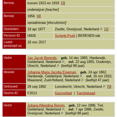
Beroep
tussen 1913 en 1919 [
3
]
onderwijzer
[teacher]
Beroep
1956 [
4
]
spraakleraar
[elocutionist]
Overleden
19 apr 1977
Zwolle, Overijssel, Nederland
[
1
]
Persoon-ID
I4926
Schenk-Pruijt
| BERENDS-tak
Laatst
18 nov 2017
gewijzigd op
Vader
Jan Jacob Berends
,
geb.
14 dec 1865, Harderwijk,
Gelderland, Nederland
,
ovl.
22 aug 1955, Oudenrijn,
Utrecht, Nederland
(leeftijd 89 jaar)
Moeder
Johanna Maria Jacoba Eigeman
,
geb.
24 apr 1862,
Harderwijk, Gelderland, Nederland
,
ovl.
16 mrt 1910,
Maasland, Zuid-Holland, Nederland
(leeftijd 47 jaar)
Getrouwd
29 sep 1892
Loosdrecht, Utrecht, Nederland
[
5
]
Gezins-ID
F2013
Gezinsblad
|
Familiekaart
Gezin
Juliana Alberdina Romijn
,
geb.
12 nov 1896, Tiel,
Gelderland, Nederland
,
ovl.
7 apr 1996, Zwolle,
Overijssel, Nederland
(leeftijd 99 jaar)