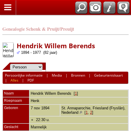
Genealogie Schenk & Pruijt/Preuijt
Hendrik Willem Berends
1894 - 1977 (82 jaar)
Persoonlijke informatie
|
Media
|
Bronnen
|
Gebeurteniskaart
|
Alles
|
PDF
Naam
Hendrik Willem
Berends
[
1
]
Roepnaam
Henk
Geboren
7 nov 1894
St. Annaparochie, Friesland (Fryslân),
Nederland
[
1
,
2
]
22:30 u.
Geslacht
Mannelijk