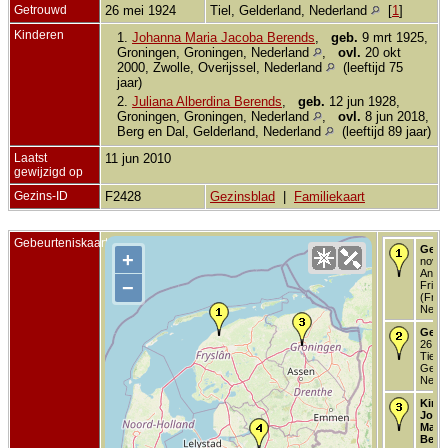
Getrouwd
26 mei 1924
Tiel, Gelderland, Nederland
[
1
]
Kinderen
1.
Johanna Maria Jacoba Berends
,
geb.
9 mrt 1925,
Groningen, Groningen, Nederland
,
ovl.
20 okt
2000, Zwolle, Overijssel, Nederland
(leeftijd 75
jaar)
2.
Juliana Alberdina Berends
,
geb.
12 jun 1928,
Groningen, Groningen, Nederland
,
ovl.
8 jun 2018,
Berg en Dal, Gelderland, Nederland
(leeftijd 89 jaar)
Laatst
11 jun 2010
gewijzigd op
Gezins-ID
F2428
Gezinsblad
|
Familiekaart
Gebeurteniskaart
Gebo
+
nov 1
Annap
−
Fries
(Frys
Neder
Getr
26 me
Tiel,
Gelde
Neder
Kind 
Joha
Mari
Bere