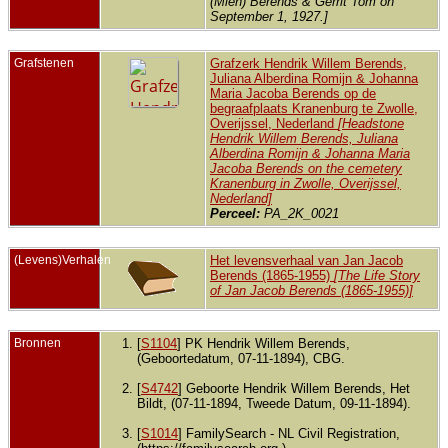
(Mien) Berends & Gerrit Tom on
September 1, 1927.]
Grafstenen
Grafzerk Hendrik Willem Berends,
Juliana Alberdina Romijn & Johanna
Maria Jacoba Berends op de
begraafplaats Kranenburg te Zwolle,
Overijssel, Nederland
[Headstone
Hendrik Willem Berends, Juliana
Alberdina Romijn & Johanna Maria
Jacoba Berends on the cemetery
Kranenburg in Zwolle, Overijssel,
Nederland]
Perceel:
PA_2K_0021
(Levens)Verhalen
Het levensverhaal van Jan Jacob
Berends (1865-1955)
[The Life Story
of Jan Jacob Berends (1865-1955)]
Bronnen
[
S1104
] PK Hendrik Willem Berends,
(Geboortedatum, 07-11-1894), CBG.
[
S4742
] Geboorte Hendrik Willem Berends, Het
Bildt, (07-11-1894, Tweede Datum, 09-11-1894).
[
S1014
] FamilySearch - NL Civil Registration,