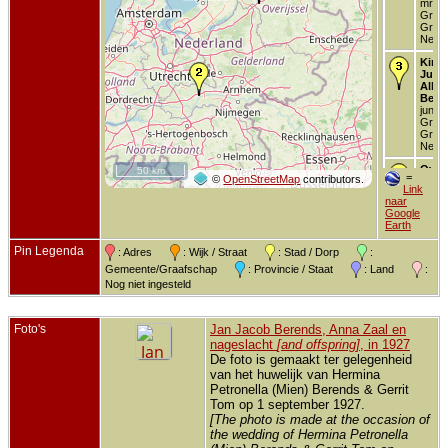
mrt 1
Groni
Groni
Neder
Kind 
Julia
Albe
Bere
jun 1
Groni
Groni
Neder
Over
50 km
=
©
OpenStreetMap
contributors.
19 ap
Link
Zwoll
naar
Overi
Google
Neder
Earth
Pin Legenda
: Adres
: Wijk / Straat
: Stad / Dorp
:
Gemeente/Graafschap
: Provincie / Staat
: Land
:
Nog niet ingesteld
Foto's
Jan Jacob Berends, Anna Zaal en
nageslacht
[and offspring]
, in 1927
De foto is gemaakt ter gelegenheid
van het huwelijk van Hermina
Petronella (Mien) Berends & Gerrit
Tom op 1 september 1927.
[The photo is made at the occasion of
the wedding of Hermina Petronella