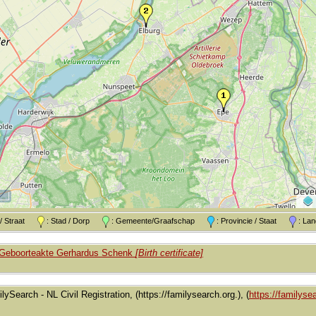
k / Straat
: Stad / Dorp
: Gemeente/Graafschap
: Provincie / Staat
: L
Geboorteakte Gerhardus Schenk
[Birth certificate]
lySearch - NL Civil Registration, (https://familysearch.org.), (
https://familysea