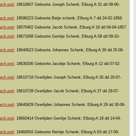
Kind - Jansje Schenk
- 8 okt 1867 -
rch.org);
18610607 Geboorte Joseph Schenk; Elburg A:31 dd 08-06-
Elburg, Gelderland, Nederland
Kind - Gerritje Schenk
- 8 okt 1867
rch.org);
18590223 Geboorte Betje schenk; Elburg A:7 dd 24-02-1859.
- Elburg, Gelderland, Nederland
rch.org);
18570402 Geboorte Jacob Schenk; Elburg A:16 dd 04-04-1857.
Overleden
- 16 dec 1880 - Elburg,
Gelderland, Nederland
rch.org);
18671008 Geboorte Gerritje Schenk; Elburg A:58 dd 09-10-
rch.org);
18640623 Geboorte Johannes Schenk; Elburg A:30 dd 25-06-
rch.org);
18630206 Geboorte Jacobje Schenk; Elburg A:12 dd 07-02-
rch.org);
18610718 Overlijden Joseph Schenk; Elburg A:35 dd 20-07-
rch.org);
18610728 Overlijden Jacob Schenk; Elburg A:37 dd 29-07-
rch.org);
18640629 Overlijden Johannes Schenk; Elburg A:29 dd 30-06-
rch.org);
18660414 Overlijden Gerritje Schenk; Elburg A:18 dd 14-04-
rch.org);
18460916 Geboorte Reintje Schenk; Elburg A:63 dd 17-09-