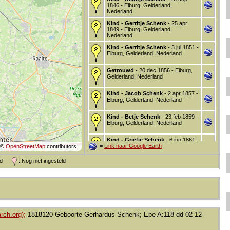
1846 - Elburg, Gelderland,
Nederland
Kind - Gerritje Schenk
- 25 apr
1849 - Elburg, Gelderland,
Nederland
Kind - Gerritje Schenk
- 3 jul 1851 -
Elburg, Gelderland, Nederland
Getrouwd
- 20 dec 1856 - Elburg,
Gelderland, Nederland
Kind - Jacob Schenk
- 2 apr 1857 -
Elburg, Gelderland, Nederland
Kind - Betje Schenk
- 23 feb 1859 -
Elburg, Gelderland, Nederland
Kind - Grietje Schenk
- 6 jun 1861 -
=
Link naar Google Earth
Elburg, Gelderland, Nederland
©
OpenStreetMap
contributors.
and
: Nog niet ingesteld
Kind - Joseph Schenk
- 7 jun 1861
- Elburg, Gelderland, Nederland
Kind - Jacobje Schenk
- 6 feb 1863
- Elburg, Gelderland, Nederland
Kind - Johannes Schenk
- 23 jun
rch.org);
1818120 Geboorte Gerhardus Schenk; Epe A:118 dd 02-12-
1864 - Elburg, Gelderland,
Nederland