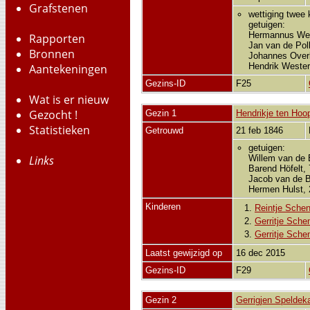
Grafstenen
wettiging twee
getuigen:
Hermannus Wen
Rapporten
Jan van de Pol
Bronnen
Johannes Overb
Hendrik Wester
Aantekeningen
Gezins-ID
F25
Wat is er nieuw
Gezocht !
Gezin 1
Hendrikje ten Hoo
Statistieken
Getrouwd
21 feb 1846
getuigen:
Willem van de 
Links
Barend Höfelt,
Jacob van de B
Hermen Hulst, 2
Kinderen
1.
Reintje Sche
2.
Gerritje Sche
3.
Gerritje Sche
Laatst gewijzigd op
16 dec 2015
Gezins-ID
F29
Gezin 2
Gerrigjen Spelde