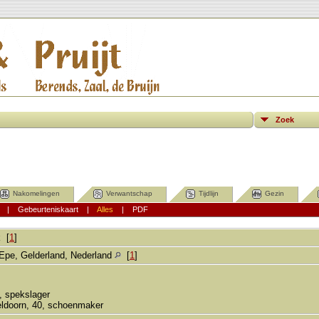
Zoek
Nakomelingen
Verwantschap
Tijdlijn
Gezin
|
Gebeurteniskaart
|
Alles
|
PDF
k
[
1
]
Epe, Gelderland, Nederland
[
1
]
, spekslager
ldoorn, 40, schoenmaker