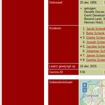
Getrouwd
20 dec 1856
getuigen:
Hendrik Docter
Gerrit Deneka
Berend Land, 3
Hermen Hulst, 
Kinderen
1.
Jacob Schen
2.
Betje Schenk
+
3.
Grietje Schen
4.
Joseph Sche
+
5.
Jacobje Sche
6.
Johannes Sc
+
7.
Jansje Schen
+
8.
Gerritje Sche
Laatst gewijzigd op
16 dec 2015
Gezins-ID
F30
Gebeurteniskaart
+
−