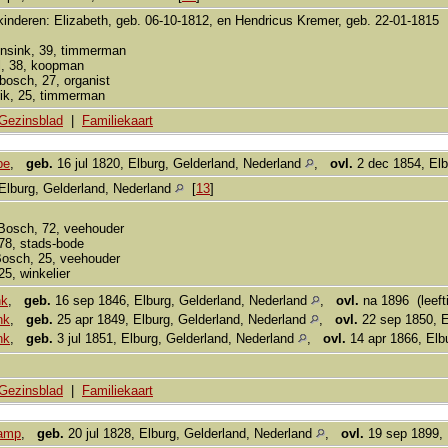
 kinderen: Elizabeth, geb. 06-10-1812, en Hendricus Kremer, geb. 22-01-1815
sink, 39, timmerman
l, 38, koopman
osch, 27, organist
ik, 25, timmerman
Gezinsblad
|
Familiekaart
pe
,
geb.
16 jul 1820, Elburg, Gelderland, Nederland
,
ovl.
2 dec 1854, Elb
Elburg, Gelderland, Nederland
[
13
]
Bosch, 72, veehouder
 78, stads-bode
osch, 25, veehouder
5, winkelier
nk
,
geb.
16 sep 1846, Elburg, Gelderland, Nederland
,
ovl.
na 1896 (leefti
nk
,
geb.
25 apr 1849, Elburg, Gelderland, Nederland
,
ovl.
22 sep 1850, E
nk
,
geb.
3 jul 1851, Elburg, Gelderland, Nederland
,
ovl.
14 apr 1866, Elb
Gezinsblad
|
Familiekaart
kamp
,
geb.
20 jul 1828, Elburg, Gelderland, Nederland
,
ovl.
19 sep 1899, 