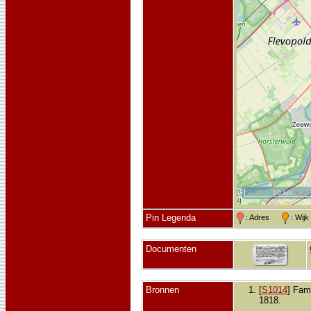
10 km
Pin Legenda
: Adres
: Wij
Documenten
Bronnen
[
S1014
] Fami
1818.