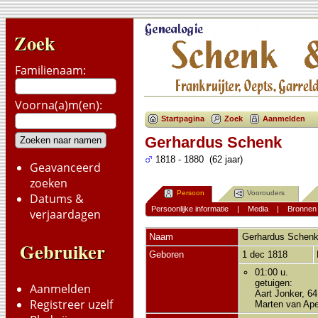
Zoek
Familienaam:
Voorna(a)m(en):
Startpagina
Zoek
Aanmelden
Gerhardus Schenk
1818 - 1880 (62 jaar)
Geavanceerd
zoeken
Persoon
Voorouders
Datums &
Persoonlijke informatie
|
Media
|
Bronnen
verjaardagen
Naam
Gerhardus
Schen
Gebruiker
Geboren
1 dec 1818
01:00 u.
getuigen:
Aanmelden
Aart Jonker, 64
Registreer uzelf
Marten van Ape