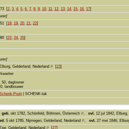
873 [
2
,
3
,
4
,
5
,
6
,
7
,
8
,
9
,
10
,
11
,
12
,
13
,
14
,
15
,
16
,
17
]
urer]
851 [
18
,
19
,
20
,
21
,
22
]
880 [
23
,
24
,
25
]
urer]
Elburg, Gelderland, Nederland
[
23
]
rkwartier
, 50, daglooner
40, landbouwer
Schenk-Pruijt
| SCHENK-tak
,
geb.
okt 1782, Schönfeld, Böhmen, Österreich
,
ovl.
12 jul 1842, Elburg
ed.
5 okt 1785, Nijmegen, Gelderland, Nederland
,
ovl.
27 mei 1846, Elbur
Epe, Gelderland, Nederland
[
27
]