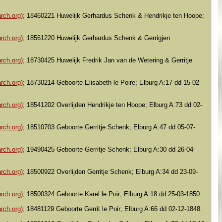
rch.org);
18460221 Huwelijk Gerhardus Schenk & Hendrikje ten Hoope;
rch.org);
18561220 Huwelijk Gerhardus Schenk & Gerrigjen
rch.org);
18730425 Huwelijk Fredrik Jan van de Wetering & Gerritje
rch.org);
18730214 Geboorte Elisabeth le Poire; Elburg A:17 dd 15-02-
rch.org);
18541202 Overlijden Hendrikje ten Hoope; Elburg A:73 dd 02-
rch.org);
18510703 Geboorte Gerritje Schenk; Elburg A:47 dd 05-07-
rch.org);
19490425 Geboorte Gerritje Schenk; Elburg A:30 dd 26-04-
rch.org);
18500922 Overlijden Gerritje Schenk; Elburg A:34 dd 23-09-
rch.org);
18500324 Geboorte Karel le Poir; Elburg A:18 dd 25-03-1850.
rch.org);
18481129 Geboorte Gerrit le Poir; Elburg A:66 dd 02-12-1848.