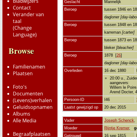
Bladwijzers
Geslacht
Mannelijk
Contact
Beroep
tussen 1846 en 1
Verander van
dagloner
[day-labo
taal
Beroep
tussen 1848 en 1
(Change
karreman
[carter]
Language)
Beroep
tussen 1873 en 1
Browse
bleker
[bleacher]
Beroep
1878 [
26
]
dagloner
[day-labo
Familienamen
Overleden
16 dec 1880
Plaatsen
20:00 u., Zuide
aangevers:
Foto's
Willem le Poire
Arend Docter, 
Documenten
(Levens)verhalen
Persoon-ID
I46
Geluidsopnamen
Laatst gewijzigd op
20 dec 2015
Albums
Alle Media
Vader
Joseph Schenck
Moeder
Rijntje Kremer
,
g
Begraafplaatsen
Getrouwd
16 sep 1815