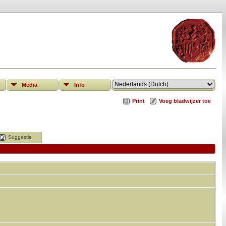
Media
Info
Print
Voeg bladwijzer toe
Suggestie