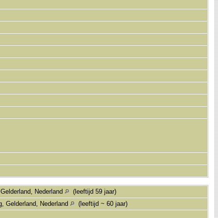
, Gelderland, Nederland
(leeftijd 59 jaar)
g, Gelderland, Nederland
(leeftijd ~ 60 jaar)