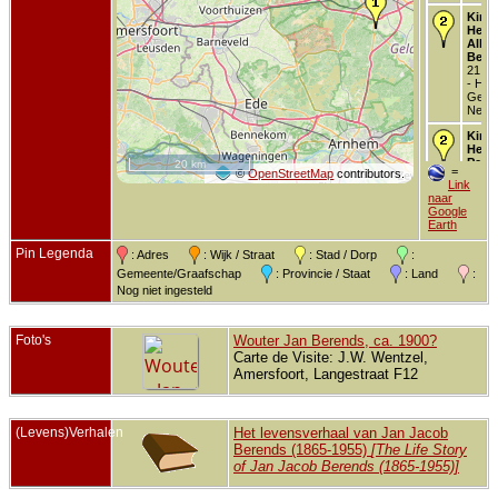
Kind 
Hend
Albe
Bere
21 se
- Har
Gelde
Neder
Kind 
Herm
Petro
20 km
=
©
OpenStreetMap
contributors.
Bere
Link
19 de
naar
- Har
Google
Gelde
Earth
Neder
Pin Legenda
: Adres
: Wijk / Straat
: Stad / Dorp
:
Kind
Bere
Gemeente/Graafschap
: Provincie / Staat
: Land
:
dec 1
Nog niet ingesteld
Harde
Gelde
Neder
Foto's
Wouter Jan Berends, ca. 1900?
Kind
Carte de Visite: J.W. Wentzel,
Bere
Amersfoort, Langestraat F12
dec 1
Harde
Gelde
Neder
(Levens)Verhalen
Het levensverhaal van Jan Jacob
Getr
Berends (1865-1955)
[The Life Story
19 se
of Jan Jacob Berends (1865-1955)]
- Nijk
Gelde
Neder