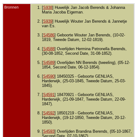
Kind 
Bronnen
[
S938
] Huwelijk Jan Jacob Berends & Johanna
Bere
Maria Jacoba Eigeman.
30 ju
- Har
Gelde
[
S939
] Huwelijk Wouter Jan Berends & Jannetje
Neder
van Es.
Kind 
[
S4586
] Geboorte Wouter Jan Berends, (10-02-
Herm
Petro
1819, Tweede Datum, 12-02-1819).
Bere
15 ok
[
S4588
] Overlijden Hermina Petronella Berends,
- Har
(30-08-1852, Second Date, 31-08-1852).
Gelde
Neder
[
S4589
] Overlijden NN Berends (tweeling), (05-12-
Kind 
1854, Second Date, 06-12-1854).
Bere
Bere
apr 1
[
S4590
] 18450325 - Geboorte GENLIAS,
Harde
Harderwijk, (25-03-1845, Tweede Datum, 25-03-
Gelde
1845).
Neder
Kind 
[
S4591
] 18470921 - Geboorte GENLIAS,
Jaco
Harderwijk, (21-09-1847, Tweede Datum, 22-09-
Bere
1847).
14 de
- Har
Gelde
[
S4592
] 18501219 - Geboorte GENLIAS,
Neder
Harderwijk, (19-12-1850, Tweede Datum, 20-12-
1850).
Kind 
Bran
Bere
[
S4593
] Overlijden Brandina Berends, (05-10-1867,
28 de
Second Date, 07-10-1867).
- Har