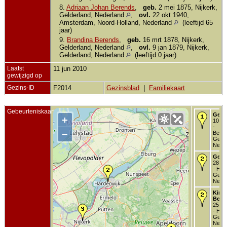
8.
Adriaan Johan Berends
,
geb.
2 mei 1875, Nijkerk,
Gelderland, Nederland
,
ovl.
22 okt 1940,
Amsterdam, Noord-Holland, Nederland
(leeftijd 65
jaar)
9.
Brandina Berends
,
geb.
16 mrt 1878, Nijkerk,
Gelderland, Nederland
,
ovl.
9 jan 1879, Nijkerk,
Gelderland, Nederland
(leeftijd 0 jaar)
Laatst
11 jun 2010
gewijzigd op
Gezins-ID
F2014
Gezinsblad
|
Familiekaart
Gebeurteniskaart
Gebo
+
10 fe
-
−
Beek
Gelde
Neder
Getr
28 fe
- Har
Gelde
Neder
Kind 
Bere
25 mr
- Har
Gelde
Neder