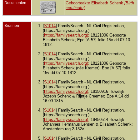
Documenten
Geboorteakte Elisabeth Schenk
[Birth
certificate]
Bronnen
[
S1014
] FamilySearch - NL Civil Registration,
(https://familysearch.org.),
(
https://familysearch.org);
18121006 Geboorte
Elisabeth Schenk; Epe [A:57] folio 15v dd 07-10-
1812.
[
S1014
] FamilySearch - NL Civil Registration,
(https://familysearch.org.),
(
https://familysearch.org);
18121006 Geboorte
Elisabeth Schenk (née Kremer); Epe [A:57] folio
15v dd 07-10-1812.
[
S1014
] FamilySearch - NL Civil Registration,
(https://familysearch.org.),
(
https://familysearch.org);
18150916 Huwelijk
Jozeph Schenk & Rijntje Creemer; Epe A:14 dd
16-09-1815.
[
S1014
] FamilySearch - NL Civil Registration,
(https://familysearch.org.),
(
https://familysearch.org);
18450514 Huwelijk
Johannes Hermanus Lensen & Elisabeth Schenk;
Amsterdam reg 2-132v.
[
S1014
] FamilySearch - NL Civil Registration,