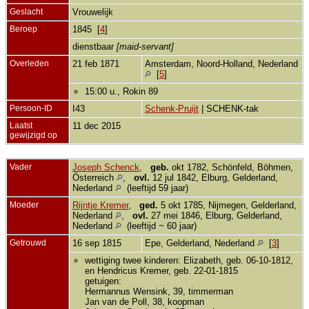
Geslacht
Vrouwelijk
Beroep
1845 [
4
]
dienstbaar
[maid-servant]
Overleden
21 feb 1871
Amsterdam, Noord-Holland, Nederland
[
5
]
15:00 u., Rokin 89
Persoon-ID
I43
Schenk-Pruijt
| SCHENK-tak
Laatst
11 dec 2015
gewijzigd op
Vader
Joseph Schenck
,
geb.
okt 1782, Schönfeld, Böhmen,
Österreich
,
ovl.
12 jul 1842, Elburg, Gelderland,
Nederland
(leeftijd 59 jaar)
Moeder
Rijntje Kremer
,
ged.
5 okt 1785, Nijmegen, Gelderland,
Nederland
,
ovl.
27 mei 1846, Elburg, Gelderland,
Nederland
(leeftijd ~ 60 jaar)
Getrouwd
16 sep 1815
Epe, Gelderland, Nederland
[
3
]
wettiging twee kinderen: Elizabeth, geb. 06-10-1812,
en Hendricus Kremer, geb. 22-01-1815
getuigen:
Hermannus Wensink, 39, timmerman
Jan van de Poll, 38, koopman