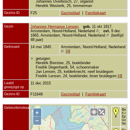
Johannes Overbosch, 27, organist
Hendrik Westerik, 25, timmerman
Gezins-ID
F25
Gezinsblad
|
Familiekaart
Gezin
Johannes Hermanus Lensen
,
geb.
11 okt 1817,
Amsterdam, Noord-Holland, Nederland
,
ovl.
9 dec
1865, Amsterdam, Noord-Holland, Nederland
(leeftijd
48 jaar)
Getrouwd
14 mei 1845
Amsterdam, Noord-Holland, Nederland
[
4
]
getuigen:
Hendrik Bierstee, 25, boekbinder
Fredrik Degenhardt, 54, schoenmaker
Jan Lensen, 25, kelderknecht, neef bruidegom
Fredrik Lensen, 24, boekbinder, broer bruidegom [
4
]
Laatst
11 dec 2015
gewijzigd op
Gezins-ID
F11649
Gezinsblad
|
Familiekaart
Gebeurteniskaart
Gebo
+
6 okt
Epe,
−
Gelde
Neder