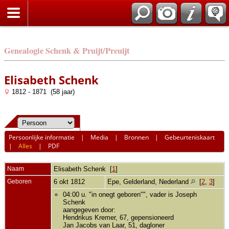
Genealogie Schenk & Pruijt/Preuijt
Elisabeth Schenk
1812 - 1871 (58 jaar)
Persoonlijke informatie
|
Media
|
Bronnen
|
Gebeurteniskaart
|
Alles
|
PDF
Naam
Elisabeth
Schenk
[
1
]
Geboren
6 okt 1812
Epe, Gelderland, Nederland
[
2
,
3
]
04:00 u. "in onegt geboren"", vader is Joseph
Schenk
aangegeven door:
Hendrikus Kremer, 67, gepensioneerd
Jan Jacobs van Laar, 51, dagloner