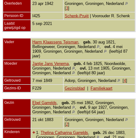
Overleden
23 apr 1942
Groningen, Groningen, Nederland
[
3
]
Persoon-ID
I425
Schenk-Pruijt
| Voorouder R. Schenk
Laatst
5 sep 2021
gewijzigd op
Vader
Harm Klaassens Teisman
,
geb.
30 aug 1821,
Bellingeweer, Groningen, Nederland
,
ovl.
4 mei
1909, Groningen, Groningen, Nederland
(leeftijd 87
jaar)
Moeder
Jantje Jans Venema
,
geb.
4 feb 1825, Noordwolde,
Groningen, Nederland
,
ovl.
13 mrt 1905, Groningen,
Groningen, Nederland
(leeftijd 80 jaar)
Getrouwd
7 mei 1849
Adorp, Groningen, Nederland
[
4
]
Gezins-ID
F229
Gezinsblad
|
Familiekaart
Gezin
Ebel Garrelds
,
geb.
25 mei 1862, Groningen,
Groningen, Nederland
,
ovl.
9 apr 1927, Groningen,
Groningen, Nederland
(leeftijd 64 jaar)
Getrouwd
21 okt 1883
Groningen, Groningen, Nederland
[
2
]
Kinderen
+
1.
Thelina Catharina Garrelds
,
geb.
26 dec 1883,
Groningen, Groningen, Nederland
,
ovl.
21 mei