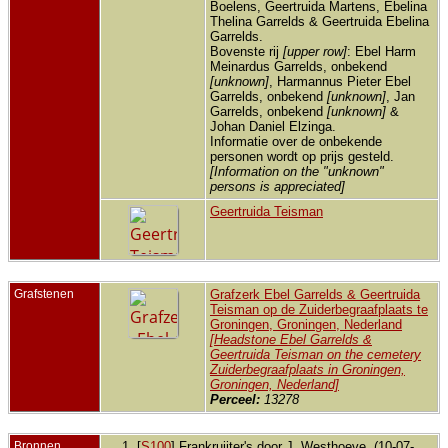
Harm
Boelens, Geertruida Martens, Ebelina
Mein
Thelina Garrelds & Geertruida Ebelina
Garr
Garrelds.
11 de
Bovenste rij
[upper row]
: Ebel Harm
- Gro
Groni
Meinardus Garrelds, onbekend
Neder
[unknown]
, Harmannus Pieter Ebel
Garrelds, onbekend
[unknown]
, Jan
Kind 
Geert
Garrelds, onbekend
[unknown]
&
Ebeli
Johan Daniel Elzinga.
Garr
Informatie over de onbekende
19 mr
personen wordt op prijs gesteld.
- Gro
Groni
[Information on the "unknown"
Neder
persons is appreciated]
Kind 
Geertruida Teisman
Garr
24 se
- Gro
Groni
Neder
Kind 
Grafstenen
Grafzerk Ebel Garrelds & Geertruida
Ebeli
Teisman op de Zuiderbegraafplaats te
Telin
Groningen, Groningen, Nederland
Garr
29 me
[Headstone Ebel Garrelds &
- Gro
Geertruida Teisman on the cemetery
Groni
Zuiderbegraafplaats in Groningen,
Neder
Groningen, Nederland]
Over
Perceel:
13278
23 ap
- Gro
Groni
Neder
Bronnen
[
S100
] Frankruijter's door J. Westhoeve, (10-07-