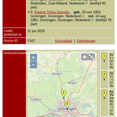
Rotterdam, Zuid-Holland, Nederland
(leeftijd 60
jaar)
+
9.
Ebelina Telina Garrelds
,
geb.
29 mei 1903,
Groningen, Groningen, Nederland
,
ovl.
14 aug
1981, Groningen, Groningen, Nederland
(leeftijd 78
jaar)
Laatst
11 jun 2010
gewijzigd op
Gezins-ID
F167
Gezinsblad
|
Familiekaart
Gebeurteniskaart
Gebo
+
5 apr
Selwe
−
Groni
Neder
Getr
21 ok
- Gro
Groni
Neder
Kind 
Theli
Cath
Garr
26 de
- Gro
Groni
Neder