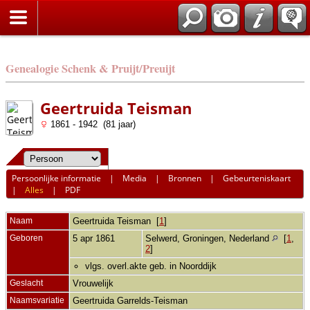
Genealogie Schenk & Pruijt/Preuijt
Geertruida Teisman
1861 - 1942 (81 jaar)
Persoonlijke informatie
|
Media
|
Bronnen
|
Gebeurteniskaart
|
Alles
|
PDF
Naam
Geertruida
Teisman
[
1
]
Geboren
5 apr 1861
Selwerd, Groningen, Nederland
[
1
,
2
]
vlgs. overl.akte geb. in Noorddijk
Geslacht
Vrouwelijk
Naamsvariatie
Geertruida Garrelds-Teisman