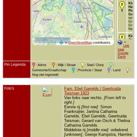
Kind 
Harm
Piete
Garr
nov 1
Groni
Groni
Neder
Kind 
Janti
10 km
=
©
OpenStreetMap
contributors.
Cath
Link
Garr
naar
mrt 1
Google
Groni
Earth
Groni
Neder
Pin Legenda
: Adres
: Wijk / Straat
: Stad / Dorp
:
Kind 
Gemeente/Graafschap
: Provincie / Staat
: Land
:
Harm
Nog niet ingesteld
Piete
Garr
10 de
- Gro
Foto's
Fam. Ebel Garrelds / Geertruida
Groni
Teisman 1923
Neder
Van links naar rechts.
[From left to
Kind 
right.]
Ebeli
Eerste rij
[first row]
: Simon
Geert
Frankruijter, Jantina Catharina
Garr
Garrelds, Ebel Garrelds, Geertruida
jul 18
Groni
Teisman, Gerard van Osch & Thelina
Groni
Catharina Garrelds.
Neder
Middelste rij
[middle row]
: onbekend
[unknown]
, Geesje Kampstra, Harmke
Kind 