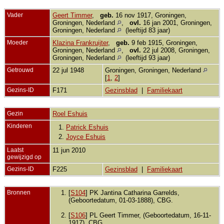
Vader
Geert Timmer
,
geb.
16 nov 1917, Groningen,
Groningen, Nederland
,
ovl.
16 jan 2001, Groningen,
Groningen, Nederland
(leeftijd 83 jaar)
Moeder
Klazina Frankruijter
,
geb.
9 feb 1915, Groningen,
Groningen, Nederland
,
ovl.
22 jul 2008, Groningen,
Groningen, Nederland
(leeftijd 93 jaar)
Getrouwd
22 jul 1948
Groningen, Groningen, Nederland
[
1
,
2
]
Gezins-ID
F171
Gezinsblad
|
Familiekaart
Gezin
Roel Eshuis
Kinderen
1.
Patrick Eshuis
2.
Joyce Eshuis
Laatst
11 jun 2010
gewijzigd op
Gezins-ID
F225
Gezinsblad
|
Familiekaart
Bronnen
[
S104
] PK Jantina Catharina Garrelds,
(Geboortedatum, 01-03-1888), CBG.
[
S106
] PL Geert Timmer, (Geboortedatum, 16-11-
1917), CBG.