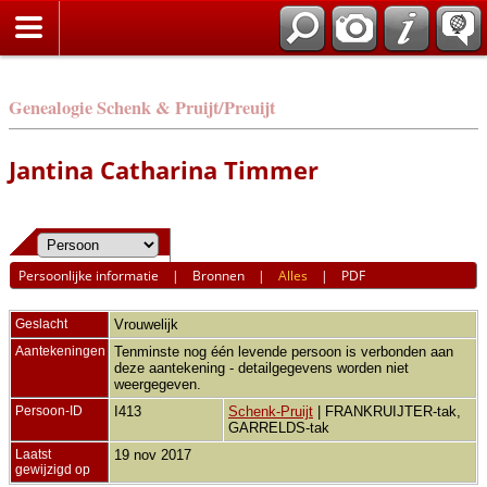
Genealogie Schenk & Pruijt/Preuijt
Jantina Catharina Timmer
Persoonlijke informatie
|
Bronnen
|
Alles
|
PDF
Geslacht
Vrouwelijk
Aantekeningen
Tenminste nog één levende persoon is verbonden aan
deze aantekening - detailgegevens worden niet
weergegeven.
Persoon-ID
I413
Schenk-Pruijt
| FRANKRUIJTER-tak,
GARRELDS-tak
Laatst
19 nov 2017
gewijzigd op