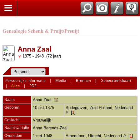
Genealogie Schenk & Pruijt/Preuijt
Anna Zaal
1875 - 1948 (72 jaar)
Persoonlijke informatie
|
Media
|
Bronnen
|
Gebeurteniskaart
|
Alles
|
PDF
Naam
Anna
Zaal
[
1
]
Geboren
10 okt 1875
Bodegraven, Zuid-Holland, Nederland
[
1
]
Geslacht
Vrouwelijk
Naamsvariatie
Anna Berends-Zaal
Overleden
1 mrt 1948
Amersfoort, Utrecht, Nederland
[
1
]