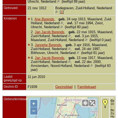
Utrecht, Nederland
(leeftijd 89 jaar)
Getrouwd
21 nov 1912
Bodegraven, Zuid-Holland, Nederland
[
1
]
Kinderen
+
1.
Arie Berends
,
geb.
24 sep 1913, Maasland, Zuid-
Holland, Nederland
,
ovl.
17 mei 1994, Zeist,
Utrecht, Nederland
(leeftijd 80 jaar)
2.
Jan Jacob Berends
,
geb.
22 mei 1915, Maasland,
Zuid-Holland, Nederland
,
ovl.
3 jun 1915,
Maasland, Zuid-Holland, Nederland
(leeftijd 0 jaar)
+
3.
Jannetje Berends
,
geb.
3 apr 1916, Maasland,
Zuid-Holland, Nederland
,
ovl.
24 okt 1997,
Bilthoven, Utrecht, Nederland
(leeftijd 81 jaar)
+
4.
Jan Jacob Berends
,
geb.
13 sep 1917, Maasland,
Zuid-Holland, Nederland
,
ovl.
22 dec 2000,
Amsterdam, Noord-Holland, Nederland
(leeftijd 83
jaar)
Laatst
11 jun 2010
gewijzigd op
Gezins-ID
F1939
Gezinsblad
|
Familiekaart
Gebeurteniskaart
Gebo
+
10 ok
-
−
Bode
Zuid-
Holla