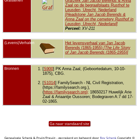
Grafstenen
Grafzerk Jan Jacob Berends & Anna
Zaal op de begraafplaats Rusthof te
Leusden, Utrecht, Nederland
[Headstone Jan Jacob Berends &
Anna Zaal on the cemetery Rusthof in
Leusden, Utrecht, Nederland]
Perceel:
XV-211
(Levens)Verhalen
Het levensverhaal van Jan Jacob
Berends (1865-1955)
[The Life Story
of Jan Jacob Berends (1865-1955)]
Bronnen
[
S900
] PK Anna Zaal, (Geboortedatum, 10-10-
1875), CBG.
[
S1014
] FamilySearch - NL Civil Registration,
(https://familysearch.org.),
(
https://familysearch.org);
18650217 Huwelijk Arie
Zaal & Ariaantje Oussoren; Bodegraven A:7 dd 17-
02-1865.
Ga naar standaard site
Genealogie Schenk & Pruijt/Preuijt - gecreëerd en beheerd door
Roy Schenk
Copyright ©