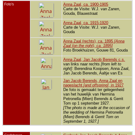
Bere
Foto's
Anna Zaal, ca. 1900-1905
13 se
Carte de Visite: W.J. van Zanen,
- Maa
Gouda, Blauwstraat
Zuid-
Holla
Neder
Anna Zaal, ca. 1915-1920
Carte de Visite: W.J. van Zanen,
Over
Gouda
1 mrt
Amers
Utrec
Anna Zaal (rechts), ca. 1895
[Anna
Neder
Zaal (on the right), ca. 1895]
Foto Broekhuizen, Gouwe 81, Gouda
Anna Zaal, Jan Jacob Berends c.s.
van links naar rechts
[from left to
right]
: Berendina Koopsen, Anna Zaal,
Jan Jacob Berends, Aaltje van Es
Jan Jacob Berends, Anna Zaal en
nageslacht
[and offspring]
, in 1927
De foto is gemaakt ter gelegenheid
van het huwelijk van Hermina
Petronella (Mien) Berends & Gerrit
Tom op 1 september 1927.
[The photo is made at the occasion of
the wedding of Hermina Petronella
(Mien) Berends & Gerrit Tom on
September 1, 1927.]