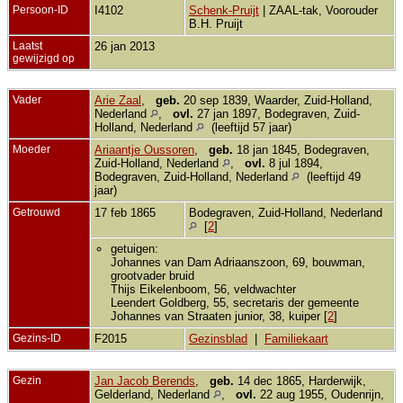
Persoon-ID
I4102
Schenk-Pruijt
| ZAAL-tak, Voorouder
B.H. Pruijt
Laatst
26 jan 2013
gewijzigd op
Vader
Arie Zaal
,
geb.
20 sep 1839, Waarder, Zuid-Holland,
Nederland
,
ovl.
27 jan 1897, Bodegraven, Zuid-
Holland, Nederland
(leeftijd 57 jaar)
Moeder
Ariaantje Oussoren
,
geb.
18 jan 1845, Bodegraven,
Zuid-Holland, Nederland
,
ovl.
8 jul 1894,
Bodegraven, Zuid-Holland, Nederland
(leeftijd 49
jaar)
Getrouwd
17 feb 1865
Bodegraven, Zuid-Holland, Nederland
[
2
]
getuigen:
Johannes van Dam Adriaanszoon, 69, bouwman,
grootvader bruid
Thijs Eikelenboom, 56, veldwachter
Leendert Goldberg, 55, secretaris der gemeente
Johannes van Straaten junior, 38, kuiper [
2
]
Gezins-ID
F2015
Gezinsblad
|
Familiekaart
Gezin
Jan Jacob Berends
,
geb.
14 dec 1865, Harderwijk,
Gelderland, Nederland
,
ovl.
22 aug 1955, Oudenrijn,