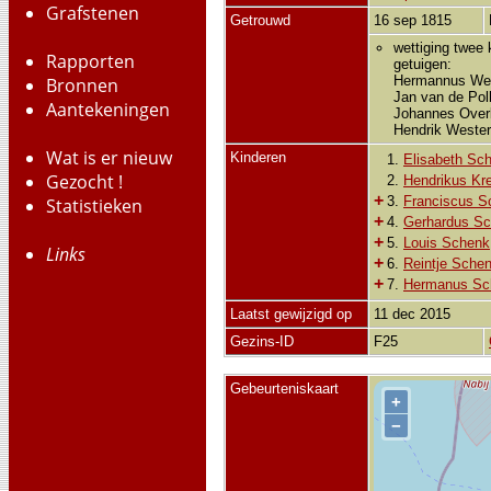
Grafstenen
Getrouwd
16 sep 1815
wettiging twee
Rapporten
getuigen:
Hermannus Wen
Bronnen
Jan van de Pol
Aantekeningen
Johannes Overb
Hendrik Wester
Wat is er nieuw
Kinderen
1.
Elisabeth Sc
Gezocht !
2.
Hendrikus Kr
+
3.
Franciscus S
Statistieken
+
4.
Gerhardus S
+
5.
Louis Schenk
Links
+
6.
Reintje Sche
+
7.
Hermanus Sc
Laatst gewijzigd op
11 dec 2015
Gezins-ID
F25
Gebeurteniskaart
+
−