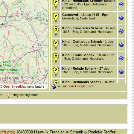
Kind - Hendrikus Kreemer Schenk
- 22 jan 1815 - Epe, Gelderland,
Nederland
Getrouwd
- 16 sep 1815 - Epe,
Gelderland, Nederland
Kind - Franciscus Schenk
- 10 aug
1816 - Epe, Gelderland, Nederland
Kind - Gerhardus Schenk
- 1 dec
1818 - Epe, Gelderland, Nederland
Kind - Louis Schenk
- 18 jan 1822
- Epe, Gelderland, Nederland
Kind - Reintje Schenk
- 27 dec
1823 - Epe, Gelderland, Nederland
Kind - Hermanus Schenk
- 16 dec
1827 - Elburg, Gelderland,
=
Link naar Google Earth
©
OpenStreetMap
contributors.
Nederland
and
: Nog niet ingesteld
Overleden
- 27 mei 1846 - Elburg,
Gelderland, Nederland
rch.org);
18460509 Huwelijk Franciscus Schenk & Roelofje Stoffer;