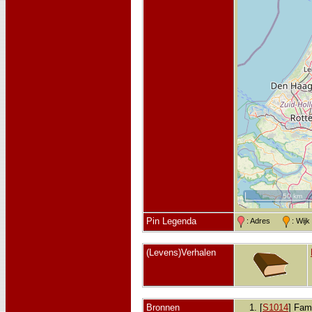
50 km
Pin Legenda
: Adres
: Wij
(Levens)Verhalen
Bronnen
[
S1014
] Fami