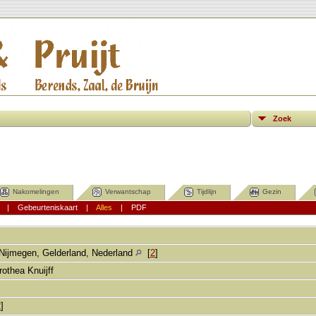
Zoek
Nakomelingen
Verwantschap
Tijdlijn
Gezin
|
Gebeurteniskaart
|
Alles
|
PDF
]
Nijmegen, Gelderland, Nederland
[
2
]
othea Knuijff
2
]