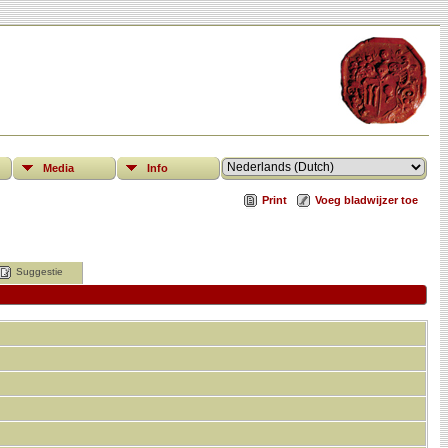
Media
Info
Print
Voeg bladwijzer toe
Suggestie