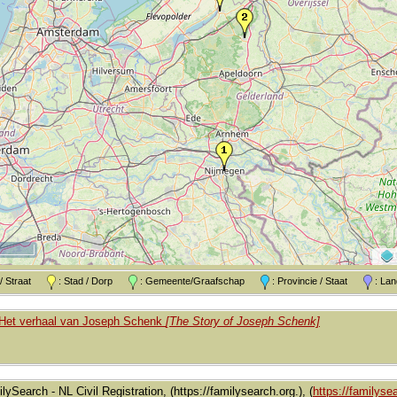
k / Straat
: Stad / Dorp
: Gemeente/Graafschap
: Provincie / Staat
: L
Het verhaal van Joseph Schenk
[The Story of Joseph Schenk]
lySearch - NL Civil Registration, (https://familysearch.org.), (
https://familysea