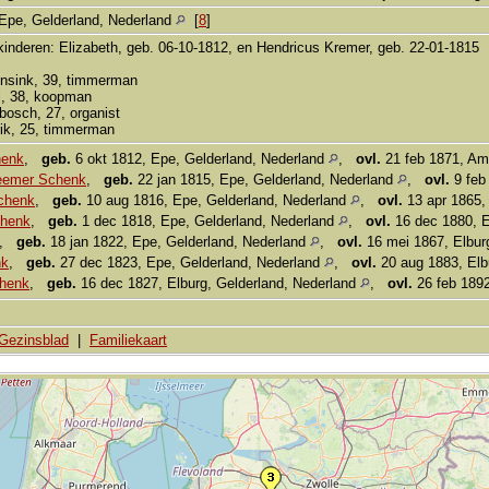
Epe, Gelderland, Nederland
[
8
]
 kinderen: Elizabeth, geb. 06-10-1812, en Hendricus Kremer, geb. 22-01-1815
sink, 39, timmerman
l, 38, koopman
osch, 27, organist
ik, 25, timmerman
henk
,
geb.
6 okt 1812, Epe, Gelderland, Nederland
,
ovl.
21 feb 1871, Am
eemer Schenk
,
geb.
22 jan 1815, Epe, Gelderland, Nederland
,
ovl.
9 feb
chenk
,
geb.
10 aug 1816, Epe, Gelderland, Nederland
,
ovl.
13 apr 1865,
chenk
,
geb.
1 dec 1818, Epe, Gelderland, Nederland
,
ovl.
16 dec 1880, E
,
geb.
18 jan 1822, Epe, Gelderland, Nederland
,
ovl.
16 mei 1867, Elbur
nk
,
geb.
27 dec 1823, Epe, Gelderland, Nederland
,
ovl.
20 aug 1883, Elb
henk
,
geb.
16 dec 1827, Elburg, Gelderland, Nederland
,
ovl.
26 feb 1892
Gezinsblad
|
Familiekaart