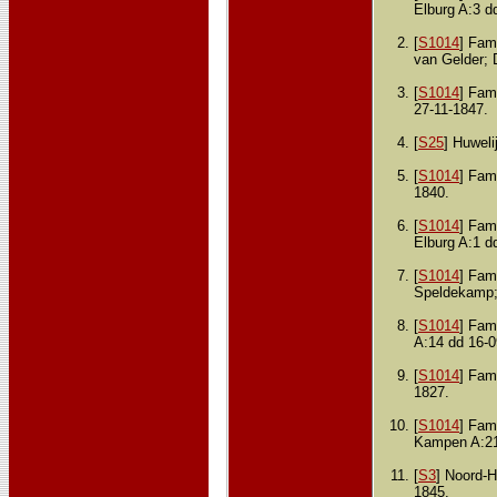
Elburg A:3 d
[
S1014
] Fami
van Gelder;
[
S1014
] Fami
27-11-1847.
[
S25
] Huweli
[
S1014
] Fami
1840.
[
S1014
] Fami
Elburg A:1 d
[
S1014
] Fami
Speldekamp; 
[
S1014
] Fami
A:14 dd 16-0
[
S1014
] Fami
1827.
[
S1014
] Fami
Kampen A:21
[
S3
] Noord-
1845.