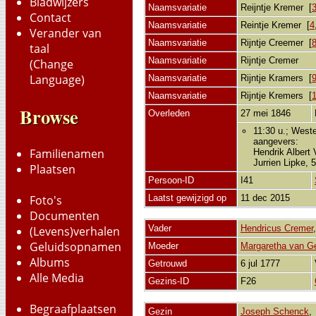
Bladwijzers
Naamsvariatie
Reijntje Kremer [
Contact
Naamsvariatie
Reintje Kremer [
4
Verander van
Naamsvariatie
Rijntje Creemer [
taal
Naamsvariatie
Rijntje Cremer
(Change
Language)
Naamsvariatie
Rijntje Kramers [
Naamsvariatie
Rijntje Kremers [
Browse
Overleden
27 mei 1846
11:30 u.; Weste
aangevers:
Familienamen
Hendrik Albert
Jurrien Lipke,
Plaatsen
Persoon-ID
I41
Laatst gewijzigd op
11 dec 2015
Foto's
Documenten
Vader
Hendricus Cremer
(Levens)verhalen
Geluidsopnamen
Moeder
Margaretha van Ge
Albums
Getrouwd
6 jul 1777
Alle Media
Gezins-ID
F26
Begraafplaatsen
Gezin
Joseph Schenck