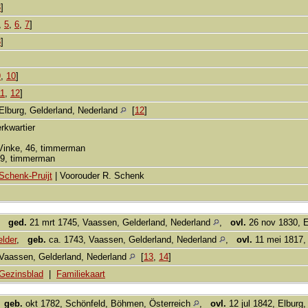
3
]
,
5
,
6
,
7
]
8
]
9
,
10
]
11
,
12
]
Elburg, Gelderland, Nederland
[
12
]
rkwartier
 Vinke, 46, timmerman
 59, timmerman
Schenk-Pruijt
| Voorouder R. Schenk
,
ged.
21 mrt 1745, Vaassen, Gelderland, Nederland
,
ovl.
26 nov 1830, E
lder
,
geb.
ca. 1743, Vaassen, Gelderland, Nederland
,
ovl.
11 mei 1817,
Vaassen, Gelderland, Nederland
[
13
,
14
]
Gezinsblad
|
Familiekaart
,
geb.
okt 1782, Schönfeld, Böhmen, Österreich
,
ovl.
12 jul 1842, Elburg