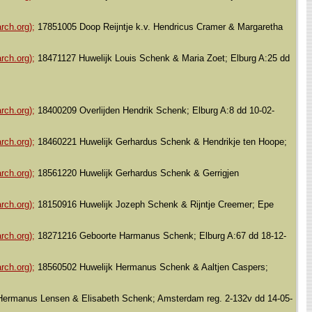
rch.org);
17851005 Doop Reijntje k.v. Hendricus Cramer & Margaretha
rch.org);
18471127 Huwelijk Louis Schenk & Maria Zoet; Elburg A:25 dd
rch.org);
18400209 Overlijden Hendrik Schenk; Elburg A:8 dd 10-02-
rch.org);
18460221 Huwelijk Gerhardus Schenk & Hendrikje ten Hoope;
rch.org);
18561220 Huwelijk Gerhardus Schenk & Gerrigjen
rch.org);
18150916 Huwelijk Jozeph Schenk & Rijntje Creemer; Epe
rch.org);
18271216 Geboorte Harmanus Schenk; Elburg A:67 dd 18-12-
rch.org);
18560502 Huwelijk Hermanus Schenk & Aaltjen Caspers;
s Hermanus Lensen & Elisabeth Schenk; Amsterdam reg. 2-132v dd 14-05-