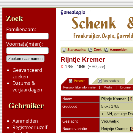
Zoek
Familienaam:
Voorna(a)m(en):
Startpagina
Zoek
Aanmelden
Rijntje Kremer
1785 - 1846 (~ 60 jaar)
Geavanceerd
zoeken
Persoon
Voorouders
Datums &
Persoonlijke informatie
|
Media
|
Bronnen
verjaardagen
Naam
Rijntje
Kremer
[
1
Gebruiker
Gedoopt
5 okt 1785
NH, getuige Dor
Aanmelden
Geslacht
Vrouwelijk
Registreer uzelf
Naamsvariatie
Reijntje Cramer [