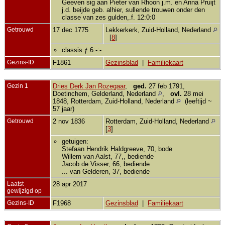
Geeven sig aan Pieter van Rhoon j.m. en Anna Pruijt
j.d. beijde geb. alhier, sullende trouwen onder den
classe van zes gulden,.f. 12:0:0
Getrouwd
17 dec 1775
Lekkerkerk, Zuid-Holland, Nederland
[
8
]
classis ƒ 6:-:-
Gezins-ID
F1861
Gezinsblad
|
Familiekaart
Gezin 1
Dries Derk Jan Rozegaar
,
ged.
27 feb 1791,
Doetinchem, Gelderland, Nederland
,
ovl.
28 mei
1848, Rotterdam, Zuid-Holland, Nederland
(leeftijd ~
57 jaar)
Getrouwd
2 nov 1836
Rotterdam, Zuid-Holland, Nederland
[
3
]
getuigen:
Stefaan Hendrik Haldgreeve, 70, bode
Willem van Aalst, 77,, bediende
Jacob de Visser, 66, bediende
... van Gelderen, 37, bediende
Laatst
28 apr 2017
gewijzigd op
Gezins-ID
F1968
Gezinsblad
|
Familiekaart