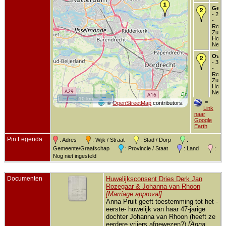
Getr
- 2 j
-
Rotte
Zuid-
Holla
Neder
Over
- 3 j
-
Rotte
Zuid-
Holla
Neder
10 km
=
©
OpenStreetMap
contributors.
Link
naar
Google
Earth
Pin Legenda
: Adres
: Wijk / Straat
: Stad / Dorp
:
Gemeente/Graafschap
: Provincie / Staat
: Land
:
Nog niet ingesteld
Documenten
Huwelijksconsent Dries Derk Jan
Rozegaar & Johanna van Rhoon
[Marriage approval]
Anna Pruit geeft toestemming tot het -
eerste- huwelijk van haar 47-jarige
dochter Johanna van Rhoon (heeft ze
eerdere vrijers afgewezen?)
[Anna