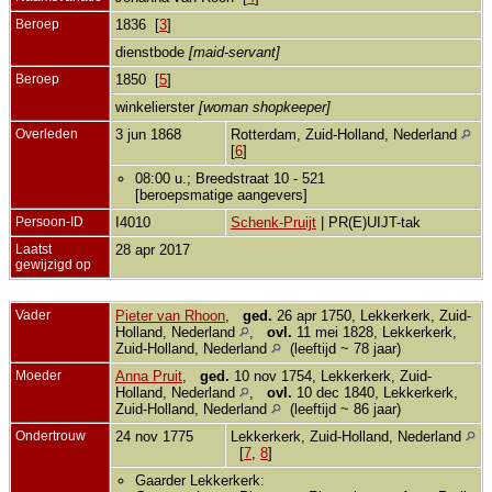
Beroep
1836 [
3
]
dienstbode
[maid-servant]
Beroep
1850 [
5
]
winkelierster
[woman shopkeeper]
Overleden
3 jun 1868
Rotterdam, Zuid-Holland, Nederland
[
6
]
08:00 u.; Breedstraat 10 - 521
[beroepsmatige aangevers]
Persoon-ID
I4010
Schenk-Pruijt
| PR(E)UIJT-tak
Laatst
28 apr 2017
gewijzigd op
Vader
Pieter van Rhoon
,
ged.
26 apr 1750, Lekkerkerk, Zuid-
Holland, Nederland
,
ovl.
11 mei 1828, Lekkerkerk,
Zuid-Holland, Nederland
(leeftijd ~ 78 jaar)
Moeder
Anna Pruit
,
ged.
10 nov 1754, Lekkerkerk, Zuid-
Holland, Nederland
,
ovl.
10 dec 1840, Lekkerkerk,
Zuid-Holland, Nederland
(leeftijd ~ 86 jaar)
Ondertrouw
24 nov 1775
Lekkerkerk, Zuid-Holland, Nederland
[
7
,
8
]
Gaarder Lekkerkerk: