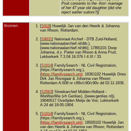
Pruit consents to the -first- marriage
of her 47 year old daughter (did she
reject earlier suitors?)]
Bronnen
[
S919
] Huwelijk Jan van den Heerik & Johanna
van Rhoon, Rotterdam.
[
S9031
] Nationaal Archief - DTB Zuid-Holland,
(www.nationaalarchief.nl/dtb.),
(www.nationaalarchief.nl/dtb); 17891101 Doop
Johanna, d.v. Pieter van Rhoon & Anna Pruit;
Lekkerkerk T:3.04.16.076 I:4.III / 33.
[
S1014
] FamilySearch - NL Civil Registration,
(https://familysearch.org.),
(
https://familysearch.org);
18361102 Huwelijk Dries
Dirk Jan Rozegaar & Johanna van Rhoon;
Rotterdam A:608 nr c89v/c90/c90v dd 02-11-1836.
[
S2563
] Streekarchief Midden-Holland -
WieWasWie (vh Genlias), ((www.genlias.nl)),
19040517 Overlijden Metje de Vos; Lekkerkerk
A:24 dd 18-05-1904.
[
S1014
] FamilySearch - NL Civil Registration,
(https://familysearch.org.),
(
https://familysearch.org);
18500102 Huwelijk Jan
van den Heerik & Johanna van Rhoon; Rotterdam