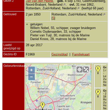
Gezin 2
Jan van den Heerik
,
geb.
4 sep 1793, Geertruidenberg,
Noord-Brabant, Nederland
,
ovl.
31 mei 1862,
Rotterdam, Zuid-Holland, Nederland
(leeftijd 68 jaar)
Getrouwd
2 jan 1850
Rotterdam, Zuid-Holland, Nederland
[
5
]
getuigen:
Willem Nobel, 55, schipper, zwager bruidegom
Cornelis Oudenaarden, 33, schipper
Pieter van Tuijl, 30, matroos bij de Marine
Daniel Kroos, 28, matroos bij de Marine
Laatst
28 apr 2017
gewijzigd op
Gezins-ID
F1969
Gezinsblad
|
Familiekaart
Gebeurteniskaart
Gedo
+
1 nov
-
−
Lekke
Zuid-
Holla
Neder
Getr
- 2 n
1836 
Rotte
Zuid-
Holla
Neder