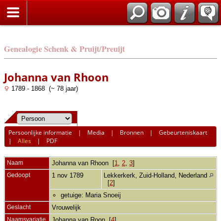
Genealogie Schenk & Pruijt/Preuijt
Johanna van Rhoon
1789 - 1868 (~ 78 jaar)
Persoonlijke informatie
|
Media
|
Bronnen
|
Gebeurteniskaart
|
Alles
|
PDF
Naam
Johanna
van Rhoon
[
1
,
2
,
3
]
Gedoopt
1 nov 1789
Lekkerkerk, Zuid-Holland, Nederland
[
2
]
getuige: Maria Snoeij
Geslacht
Vrouwelijk
Naamsvariatie
Johanna van Roon [
4
]