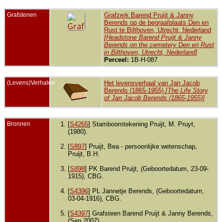
Grafstenen
Grafzerk Barend Pruijt & Janny
Berends op de begraafplaats Den en
Rust te Bilthoven, Utrecht, Nederland
[Headstone Barend Pruijt & Janny
Berends on the cemetery Den en Rust
in Bilthoven, Utrecht, Nederland]
Perceel:
1B-H-087
(Levens)Verhalen
Het levensverhaal van Jan Jacob
Berends (1865-1955)
[The Life Story
of Jan Jacob Berends (1865-1955)]
Bronnen
[
S4265
] Stamboomtekening Pruijt, M. Pruyt,
(1980).
[
S897
] Pruijt, Bea - persoonlijke wetenschap,
Pruijt, B.H.
[
S898
] PK Barend Pruijt, (Geboortedatum, 23-09-
1915), CBG.
[
S4396
] PL Jannetje Berends, (Geboortedatum,
03-04-1916), CBG.
[
S4397
] Grafsteen Barend Pruijt & Janny Berends,
(Sep.2007).