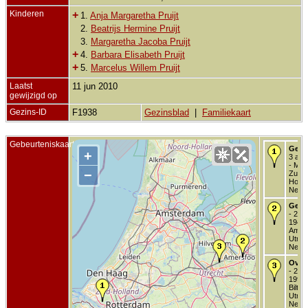
Kinderen
+
1.
Anja Margaretha Pruijt
2.
Beatrijs Hermine Pruijt
3.
Margaretha Jacoba Pruijt
+
4.
Barbara Elisabeth Pruijt
+
5.
Marcelus Willem Pruijt
Laatst
11 jun 2010
gewijzigd op
Gezins-ID
F1938
Gezinsblad
|
Familiekaart
Gebeurteniskaart
Gebo
+
3 apr
- Maa
−
Zuid-
Holla
Neder
Getr
- 22 
1946 
Amers
Utrec
Neder
Over
- 24 o
1997 
Bilth
Utrec
Neder