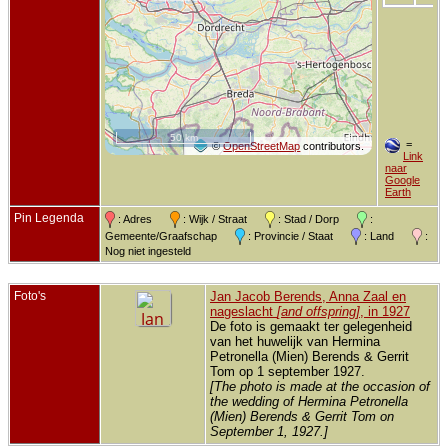
50 km
=
©
OpenStreetMap
contributors.
Link
naar
Google
Earth
Pin Legenda
: Adres
: Wijk / Straat
: Stad / Dorp
:
Gemeente/Graafschap
: Provincie / Staat
: Land
:
Nog niet ingesteld
Foto's
Jan Jacob Berends, Anna Zaal en
nageslacht
[and offspring]
, in 1927
De foto is gemaakt ter gelegenheid
van het huwelijk van Hermina
Petronella (Mien) Berends & Gerrit
Tom op 1 september 1927.
[The photo is made at the occasion of
the wedding of Hermina Petronella
(Mien) Berends & Gerrit Tom on
September 1, 1927.]