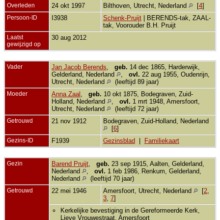
Overleden
24 okt 1997
Bilthoven, Utrecht, Nederland
[
4
]
Persoon-ID
I3938
Schenk-Pruijt
| BERENDS-tak, ZAAL-
tak, Voorouder B.H. Pruijt
Laatst
30 aug 2012
gewijzigd op
Vader
Jan Jacob Berends
,
geb.
14 dec 1865, Harderwijk,
Gelderland, Nederland
,
ovl.
22 aug 1955, Oudenrijn,
Utrecht, Nederland
(leeftijd 89 jaar)
Moeder
Anna Zaal
,
geb.
10 okt 1875, Bodegraven, Zuid-
Holland, Nederland
,
ovl.
1 mrt 1948, Amersfoort,
Utrecht, Nederland
(leeftijd 72 jaar)
Getrouwd
21 nov 1912
Bodegraven, Zuid-Holland, Nederland
[
6
]
Gezins-ID
F1939
Gezinsblad
|
Familiekaart
Gezin
Barend Pruijt
,
geb.
23 sep 1915, Aalten, Gelderland,
Nederland
,
ovl.
1 feb 1986, Renkum, Gelderland,
Nederland
(leeftijd 70 jaar)
Getrouwd
22 mei 1946
Amersfoort, Utrecht, Nederland
[
2
,
3
,
7
]
Kerkelijke bevestiging in de Gereformeerde Kerk,
Lieve Vrouwestraat, Amersfoort