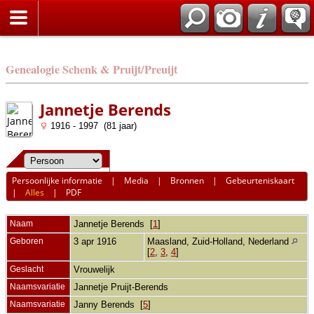
Genealogie Schenk & Pruijt/Preuijt
Jannetje Berends
1916 - 1997 (81 jaar)
Persoonlijke informatie
|
Media
|
Bronnen
|
Gebeurteniskaart
|
Alles
|
PDF
Naam
Jannetje
Berends
[
1
]
Geboren
3 apr 1916
Maasland, Zuid-Holland, Nederland
[
2
,
3
,
4
]
Geslacht
Vrouwelijk
Naamsvariatie
Jannetje Pruijt-Berends
Naamsvariatie
Janny Berends [
5
]