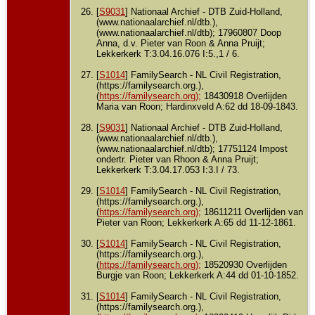
[
S9031
] Nationaal Archief - DTB Zuid-Holland,
(www.nationaalarchief.nl/dtb.),
(www.nationaalarchief.nl/dtb); 17960807 Doop
Anna, d.v. Pieter van Roon & Anna Pruijt;
Lekkerkerk T:3.04.16.076 I:5.,1 / 6.
[
S1014
] FamilySearch - NL Civil Registration,
(https://familysearch.org.),
(
https://familysearch.org);
18430918 Overlijden
Maria van Roon; Hardinxveld A:62 dd 18-09-1843.
[
S9031
] Nationaal Archief - DTB Zuid-Holland,
(www.nationaalarchief.nl/dtb.),
(www.nationaalarchief.nl/dtb); 17751124 Impost
ondertr. Pieter van Rhoon & Anna Pruijt;
Lekkerkerk T:3.04.17.053 I:3.I / 73.
[
S1014
] FamilySearch - NL Civil Registration,
(https://familysearch.org.),
(
https://familysearch.org);
18611211 Overlijden van
Pieter van Roon; Lekkerkerk A:65 dd 11-12-1861.
[
S1014
] FamilySearch - NL Civil Registration,
(https://familysearch.org.),
(
https://familysearch.org);
18520930 Overlijden
Burgje van Roon; Lekkerkerk A:44 dd 01-10-1852.
[
S1014
] FamilySearch - NL Civil Registration,
(https://familysearch.org.),