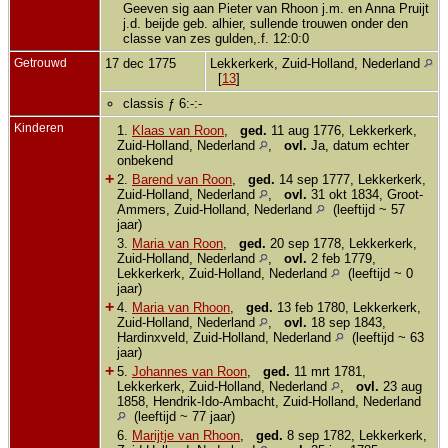
Geeven sig aan Pieter van Rhoon j.m. en Anna Pruijt
j.d. beijde geb. alhier, sullende trouwen onder den
classe van zes gulden,.f. 12:0:0
Getrouwd
17 dec 1775
Lekkerkerk, Zuid-Holland, Nederland
[
13
]
classis ƒ 6:-:-
Kinderen
1.
Klaas van Roon
,
ged.
11 aug 1776, Lekkerkerk,
Zuid-Holland, Nederland
,
ovl.
Ja, datum echter
onbekend
+
2.
Barend van Roon
,
ged.
14 sep 1777, Lekkerkerk,
Zuid-Holland, Nederland
,
ovl.
31 okt 1834, Groot-
Ammers, Zuid-Holland, Nederland
(leeftijd ~ 57
jaar)
3.
Maria van Roon
,
ged.
20 sep 1778, Lekkerkerk,
Zuid-Holland, Nederland
,
ovl.
2 feb 1779,
Lekkerkerk, Zuid-Holland, Nederland
(leeftijd ~ 0
jaar)
+
4.
Maria van Rhoon
,
ged.
13 feb 1780, Lekkerkerk,
Zuid-Holland, Nederland
,
ovl.
18 sep 1843,
Hardinxveld, Zuid-Holland, Nederland
(leeftijd ~ 63
jaar)
+
5.
Johannes van Roon
,
ged.
11 mrt 1781,
Lekkerkerk, Zuid-Holland, Nederland
,
ovl.
23 aug
1858, Hendrik-Ido-Ambacht, Zuid-Holland, Nederland
(leeftijd ~ 77 jaar)
6.
Marijtje van Rhoon
,
ged.
8 sep 1782, Lekkerkerk,