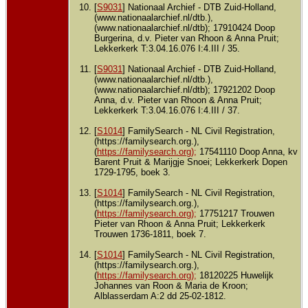
[
S9031
] Nationaal Archief - DTB Zuid-Holland,
(www.nationaalarchief.nl/dtb.),
(www.nationaalarchief.nl/dtb); 17910424 Doop
Burgerina, d.v. Pieter van Rhoon & Anna Pruit;
Lekkerkerk T:3.04.16.076 I:4.III / 35.
[
S9031
] Nationaal Archief - DTB Zuid-Holland,
(www.nationaalarchief.nl/dtb.),
(www.nationaalarchief.nl/dtb); 17921202 Doop
Anna, d.v. Pieter van Rhoon & Anna Pruit;
Lekkerkerk T:3.04.16.076 I:4.III / 37.
[
S1014
] FamilySearch - NL Civil Registration,
(https://familysearch.org.),
(
https://familysearch.org);
17541110 Doop Anna, kv
Barent Pruit & Marijgje Snoei; Lekkerkerk Dopen
1729-1795, boek 3.
[
S1014
] FamilySearch - NL Civil Registration,
(https://familysearch.org.),
(
https://familysearch.org);
17751217 Trouwen
Pieter van Rhoon & Anna Pruit; Lekkerkerk
Trouwen 1736-1811, boek 7.
[
S1014
] FamilySearch - NL Civil Registration,
(https://familysearch.org.),
(
https://familysearch.org);
18120225 Huwelijk
Johannes van Roon & Maria de Kroon;
Alblasserdam A:2 dd 25-02-1812.