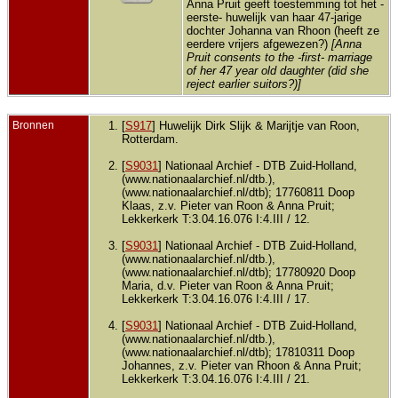
Lekke
Anna Pruit geeft toestemming tot het -
Zuid-
eerste- huwelijk van haar 47-jarige
Neder
dochter Johanna van Rhoon (heeft ze
eerdere vrijers afgewezen?)
[Anna
Pruit consents to the -first- marriage
of her 47 year old daughter (did she
reject earlier suitors?)]
Bronnen
[
S917
] Huwelijk Dirk Slijk & Marijtje van Roon,
Rotterdam.
[
S9031
] Nationaal Archief - DTB Zuid-Holland,
(www.nationaalarchief.nl/dtb.),
(www.nationaalarchief.nl/dtb); 17760811 Doop
Klaas, z.v. Pieter van Roon & Anna Pruit;
Lekkerkerk T:3.04.16.076 I:4.III / 12.
[
S9031
] Nationaal Archief - DTB Zuid-Holland,
(www.nationaalarchief.nl/dtb.),
(www.nationaalarchief.nl/dtb); 17780920 Doop
Maria, d.v. Pieter van Roon & Anna Pruit;
Lekkerkerk T:3.04.16.076 I:4.III / 17.
[
S9031
] Nationaal Archief - DTB Zuid-Holland,
(www.nationaalarchief.nl/dtb.),
(www.nationaalarchief.nl/dtb); 17810311 Doop
Johannes, z.v. Pieter van Rhoon & Anna Pruit;
Lekkerkerk T:3.04.16.076 I:4.III / 21.