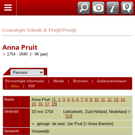
Genealogie Schenk & Pruijt/Preuijt
Anna Pruit
1754 - 1840 (~ 86 jaar)
Persoonlijke informatie
|
Media
|
Bronnen
|
Gebeurteniskaart
|
Alles
|
PDF
Naam
Anna
Pruit
[
1
,
2
,
3
,
4
,
5
,
6
,
7
,
8
,
9
,
10
,
11
,
12
,
13
,
14
,
15
,
16
,
17
,
18
]
Gedoopt
10 nov 1754
Lekkerkerk, Zuid-Holland, Nederland
[
12
]
getuige: de wed. Jan Pruit [= Anna Barents]
Geslacht
Vrouwelijk