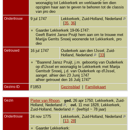
woonagtig tot Lekkerkerk en verklaarde ten dien
opzigten haar aan te geven te behoren tot de classis
van pro deo
Ondertrouw
9 jul 1747
Lekkerkerk, Zuid-Holland, Nederland
[
35
,
36
]
Gaarder Lekkerkerk 19-06-1747:
Geeft Barint Janse Pruijt hem aan om te trouwe met
Marijja Gerrits Snoeij woonende tot Lekkerkerk, pro
deo
Getrouwd
16 jul 1747
Ouderkerk aan den IJssel, Zuid-
Holland, Nederland
[
33
]
"Baarend Jansz Pruijt, j.m. geboortig van Ouderkerk
op d'IJssel en woonagtig te Lekkerkerk met Marija
Gerritsdr Snoeij, j.d. van Ouderkerk op d'IJssel,
aanget. alhier den 23 Junij 1747
alhier getrouwt den 16 Julij 1747"
Gezins-ID
F1853
Gezinsblad
|
Familiekaart
Gezin
Pieter van Rhoon
,
ged.
26 apr 1750, Lekkerkerk, Zuid-
Holland, Nederland
,
ovl.
11 mei 1828, Lekkerkerk,
Zuid-Holland, Nederland
(leeftijd ~ 78 jaar)
Ondertrouw
24 nov 1775
Lekkerkerk, Zuid-Holland, Nederland
[
13
,
28
]
Gaarder Lekkerkerk: