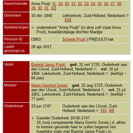
Naamsvariatie
Anna Pruijt [
1
,
19
,
20
,
21
,
22
,
23
,
24
,
25
,
26
,
27
,
28
,
29
,
30
,
31
,
32
]
Overleden
10 dec 1840
Lekkerkerk, Zuid-Holland, Nederland
[
20
]
Aantekeningen
ondertekent "Anna Pruijt" (in akte zelf staat Anna
Pruit), huwelijksbijlage dochter Marijtje
Persoon-ID
I3853
Schenk-Pruijt
| PR(E)UIJT-tak
Laatst
28 apr 2017
gewijzigd op
Vader
Barend Jansz Pruijt
,
ged.
31 mrt 1720, Ouderkerk aan
den IJssel, Zuid-Holland, Nederland
,
ovl.
16 jul
1804, Lekkerkerk, Zuid-Holland, Nederland
(leeftijd ~
84 jaar)
Moeder
Maria Gerritsd Snoeij
,
ged.
22 aug 1723, Ouderkerk
aan den IJssel, Zuid-Holland, Nederland
,
ovl.
21 jul
1801, Lekkerkerk, Zuid-Holland, Nederland
(leeftijd ~
77 jaar)
Ondertrouw
23 jun 1747
Ouderkerk aan den IJssel, Zuid-
Holland, Nederland
[
33
,
34
]
Gaarder Ouderkerk 18-06-1747:
18 Junij compareerde Maria Gerrits Snoeij j.d. alhier
te kennen gevende haer te zullen begeven ten
huwelijke state met Barend Janse Pruijt j.m.