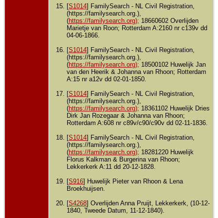
[
S1014
] FamilySearch - NL Civil Registration,
(https://familysearch.org.),
(
https://familysearch.org);
18660602 Overlijden
Marietje van Roon; Rotterdam A:2160 nr c139v dd
04-06-1866.
[
S1014
] FamilySearch - NL Civil Registration,
(https://familysearch.org.),
(
https://familysearch.org);
18500102 Huwelijk Jan
van den Heerik & Johanna van Rhoon; Rotterdam
A:15 nr a12v dd 02-01-1850.
[
S1014
] FamilySearch - NL Civil Registration,
(https://familysearch.org.),
(
https://familysearch.org);
18361102 Huwelijk Dries
Dirk Jan Rozegaar & Johanna van Rhoon;
Rotterdam A:608 nr c89v/c90/c90v dd 02-11-1836.
[
S1014
] FamilySearch - NL Civil Registration,
(https://familysearch.org.),
(
https://familysearch.org);
18281220 Huwelijk
Florus Kalkman & Burgerina van Rhoon;
Lekkerkerk A:11 dd 20-12-1828.
[
S916
] Huwelijk Pieter van Rhoon & Lena
Broekhuijsen.
[
S4268
] Overlijden Anna Pruijt, Lekkerkerk, (10-12-
1840, Tweede Datum, 11-12-1840).