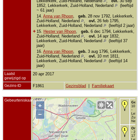
Lekkerkerk, Zuid-Holland, Nederland
,
ovl.
30 sep
1852, Lekkerkerk, Zuid-Holland, Nederland
(leeftijd
~ 61 jaar)
14.
Anna van Rhoon
,
geb.
28 nov 1792, Lekkerkerk,
Zuid-Holland, Nederland
,
ovl.
26 feb 1795,
Lekkerkerk, Zuid-Holland, Nederland
(leeftijd 2 jaar)
+
15.
Hester van Rhoon
,
geb.
6 dec 1794, Lekkerkerk,
Zuid-Holland, Nederland
,
ovl.
14 apr 1832,
Lekkerkerk, Zuid-Holland, Nederland
(leeftijd 37
jaar)
16.
Anna van Rhoon
,
geb.
3 aug 1796, Lekkerkerk,
Zuid-Holland, Nederland
,
ovl.
10 mrt 1811,
Lekkerkerk, Zuid-Holland, Nederland
(leeftijd 14
jaar)
Laatst
20 apr 2017
gewijzigd op
Gezins-ID
F1861
Gezinsblad
|
Familiekaart
Gebeurteniskaart
Gedo
+
10 no
-
−
Lekke
Zuid-
Neder
Onde
- 24 
1775 
Lekke