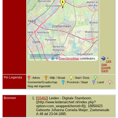
10 km
=
©
OpenStreetMap
contributors.
Link
naar
Google
Earth
Pin Legenda
: Adres
: Wijk / Straat
: Stad / Dorp
:
Gemeente/Graafschap
: Provincie / Staat
: Land
:
Nog niet ingesteld
Bronnen
[
S5462
] Leiden - Digitale Stamboom,
((http://www.leidenarchief.nl/index.php?
option=com_wrapper&Itemid=8)), 18950423
Geboorte Johanna Cornelia Meijer; Zoeterwoude
A:48 dd 23-04-1895.