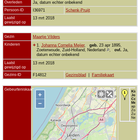
Overleden
Ja, datum echter onbekend
Persoon-ID
I36971
Schenk-Pruijt
Laatst
13 mrt 2018
gewijzigd op
Gezin
Maartje Vilders
Kinderen
+
1.
Johanna Cornelia Meijer
,
geb.
23 apr 1895,
Zoeterwoude, Zuid-Holland, Nederland
,
ovl.
Ja,
datum echter onbekend
Laatst
13 mrt 2018
gewijzigd op
Gezins-ID
F14812
Gezinsblad
|
Familiekaart
Gebeurteniskaart
Kind 
+
Joha
Corne
−
Meije
apr 1
Zoete
Zuid-
Neder