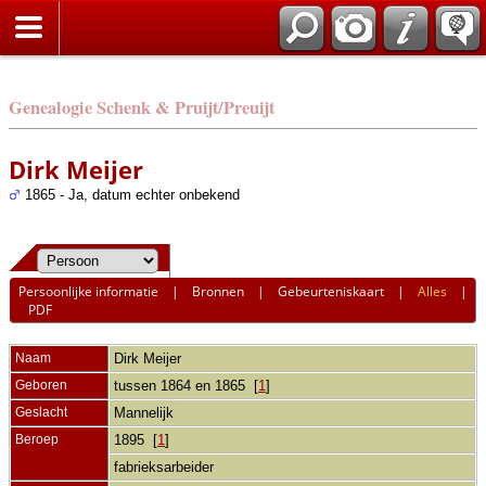
Genealogie Schenk & Pruijt/Preuijt
Dirk Meijer
1865 - Ja, datum echter onbekend
Persoonlijke informatie
|
Bronnen
|
Gebeurteniskaart
|
Alles
|
PDF
Naam
Dirk
Meijer
Geboren
tussen 1864 en 1865 [
1
]
Geslacht
Mannelijk
Beroep
1895 [
1
]
fabrieksarbeider