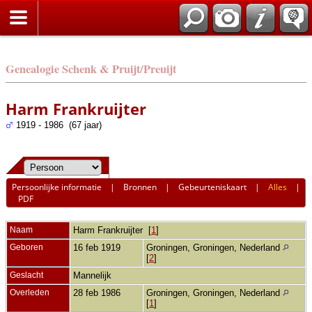
Genealogie Schenk & Pruijt/Preuijt
Harm Frankruijter
1919 - 1986 (67 jaar)
Persoonlijke informatie
|
Bronnen
|
Gebeurteniskaart
|
Alles
|
PDF
Naam
Harm
Frankruijter
[
1
]
Geboren
16 feb 1919
Groningen, Groningen, Nederland
[
2
]
Geslacht
Mannelijk
Overleden
28 feb 1986
Groningen, Groningen, Nederland
[
1
]