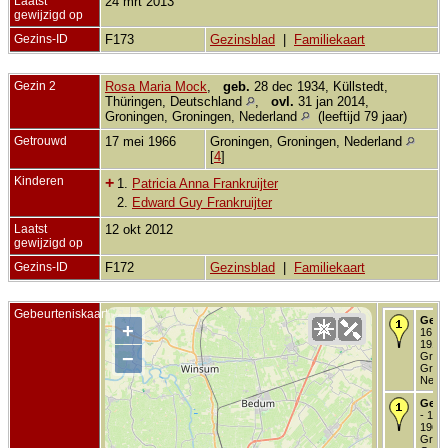
Laatst
24 mrt 2013
gewijzigd op
Gezins-ID
F173
Gezinsblad
|
Familiekaart
Gezin 2
Rosa Maria Mock
,
geb.
28 dec 1934, Küllstedt,
Thüringen, Deutschland
,
ovl.
31 jan 2014,
Groningen, Groningen, Nederland
(leeftijd 79 jaar)
Getrouwd
17 mei 1966
Groningen, Groningen, Nederland
[
4
]
Kinderen
+
1.
Patricia Anna Frankruijter
2.
Edward Guy Frankruijter
Laatst
12 okt 2012
gewijzigd op
Gezins-ID
F172
Gezinsblad
|
Familiekaart
Gebeurteniskaart
Gebo
+
16 fe
1919 
−
Groni
Groni
Neder
Getr
- 17 
1966 
Groni