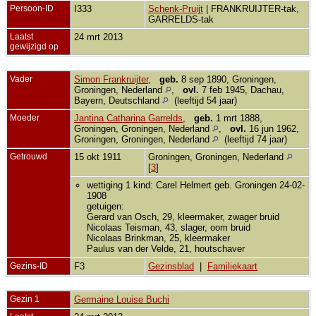
Persoon-ID
I333
Schenk-Pruijt
| FRANKRUIJTER-tak,
GARRELDS-tak
Laatst
24 mrt 2013
gewijzigd op
Vader
Simon Frankruijter
,
geb.
8 sep 1890, Groningen,
Groningen, Nederland
,
ovl.
7 feb 1945, Dachau,
Bayern, Deutschland
(leeftijd 54 jaar)
Moeder
Jantina Catharina Garrelds
,
geb.
1 mrt 1888,
Groningen, Groningen, Nederland
,
ovl.
16 jun 1962,
Groningen, Groningen, Nederland
(leeftijd 74 jaar)
Getrouwd
15 okt 1911
Groningen, Groningen, Nederland
[
3
]
wettiging 1 kind: Carel Helmert geb. Groningen 24-02-
1908
getuigen:
Gerard van Osch, 29, kleermaker, zwager bruid
Nicolaas Teisman, 43, slager, oom bruid
Nicolaas Brinkman, 25, kleermaker
Paulus van der Velde, 21, houtschaver
Gezins-ID
F3
Gezinsblad
|
Familiekaart
Gezin 1
Germaine Louise Buchi