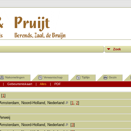
Zoek
Nakomelingen
Verwantschap
Tijdlijn
Gezin
|
Gebeurteniskaart
|
Alles
|
PDF
[
1
]
Amsterdam, Noord-Holland, Nederland
[
1
,
2
]
Verweij
Amsterdam, Noord-Holland, Nederland
[
3
]