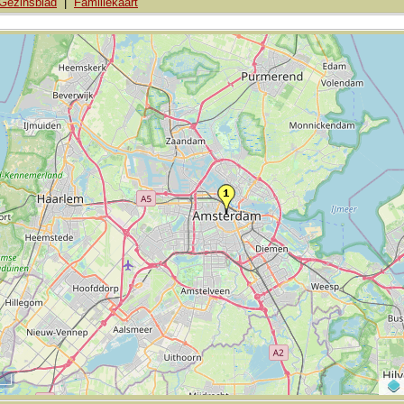
Gezinsblad
|
Familiekaart