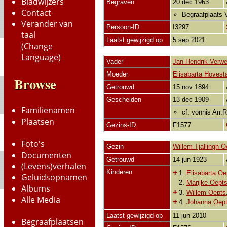
Bladwijzers
Begraven
20 dec 1963
Contact
Begraafplaats
Verander van
Persoon-ID
I3297
taal
Laatst gewijzigd op
5 sep 2021
(Change
Language)
Vader
Jan Hendrik Verwe
Moeder
Elisabarta Hovest
Browse
Getrouwd
15 nov 1894
Gescheiden
13 dec 1909
Familienamen
cf. vonnis Arr
Plaatsen
Gezins-ID
F1577
Foto's
Gezin
Willem Tjallingh O
Documenten
Getrouwd
14 jun 1923
(Levens)verhalen
Kinderen
+
1.
Elisabarta Oe
Geluidsopnamen
2.
Marijke Oept
Albums
+
3.
Willem Oepts
Alle Media
+
4.
Johanna Oep
Laatst gewijzigd op
11 jun 2010
Begraafplaatsen