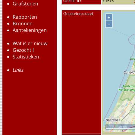
Gezins-ID
F1576
Grafstenen
Gebeurteniskaart
Rapporten
+
Bronnen
−
Aantekeningen
Wat is er nieuw
Gezocht !
Statistieken
Links
10 km