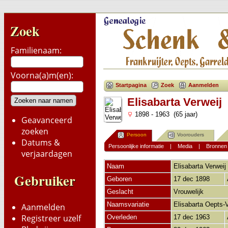
Zoek
Familienaam:
Voorna(a)m(en):
Startpagina
Zoek
Aanmelden
Elisabarta Verweij
1898 - 1963 (65 jaar)
Geavanceerd
zoeken
Persoon
Voorouders
Datums &
Persoonlijke informatie
|
Media
|
Bronnen
verjaardagen
Naam
Elisabarta
Verweij
Gebruiker
Geboren
17 dec 1898
Geslacht
Vrouwelijk
Naamsvariatie
Elisabarta Oepts-
Aanmelden
Registreer uzelf
Overleden
17 dec 1963