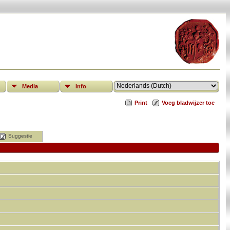
Media
Info
Print
Voeg bladwijzer toe
Suggestie