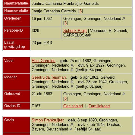
Naamsvariatie
Jantina Catharina Frankruijter-Garrelds
Naamsvariatie
Jantje Catharina Garrelds [
5
]
Overleden
16 jun 1962
Groningen, Groningen, Nederland
[
3
]
Persoon-ID
I329
Schenk-Pruijt
| Voorouder R. Schenk,
GARRELDS-tak
Laatst
23 jan 2013
gewijzigd op
Vader
Ebel Garrelds
,
geb.
25 mei 1862, Groningen,
Groningen, Nederland
,
ovl.
9 apr 1927, Groningen,
Groningen, Nederland
(leeftijd 64 jaar)
Moeder
Geertruida Teisman
,
geb.
5 apr 1861, Selwerd,
Groningen, Nederland
,
ovl.
23 apr 1942, Groningen,
Groningen, Nederland
(leeftijd 81 jaar)
Getrouwd
21 okt 1883
Groningen, Groningen, Nederland
[
6
]
Gezins-ID
F167
Gezinsblad
|
Familiekaart
Gezin
Simon Frankruijter
,
geb.
8 sep 1890, Groningen,
Groningen, Nederland
,
ovl.
7 feb 1945, Dachau,
Bayern, Deutschland
(leeftijd 54 jaar)