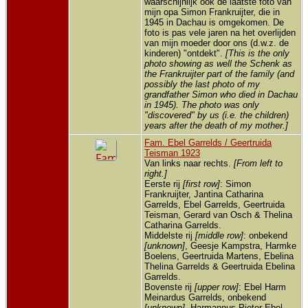
waarschijnlijk ook de laatste foto van
Neder
mijn opa Simon Frankruijter, die in
1945 in Dachau is omgekomen. De
Kind 
foto is pas vele jaren na het overlijden
Harm
Frank
van mijn moeder door ons (d.w.z. de
- 16 f
kinderen) "ontdekt".
[This is the only
1919 
photo showing as well the Schenk as
Groni
the Frankruijter part of the family (and
Groni
Neder
possibly the last photo of my
grandfather Simon who died in Dachau
Kind 
in 1945). The photo was only
Theli
Cath
"discovered" by us (i.e. the children)
Frank
years after the death of my mother.]
- 17 j
- Gro
Fam. Ebel Garrelds / Geertruida
Groni
Teisman 1923
Neder
Van links naar rechts.
[From left to
Kind 
right.]
Simo
Eerste rij
[first row]
: Simon
Frank
Frankruijter, Jantina Catharina
- 25 
Garrelds, Ebel Garrelds, Geertruida
1922 
Groni
Teisman, Gerard van Osch & Thelina
Groni
Catharina Garrelds.
Neder
Middelste rij
[middle row]
: onbekend
Over
[unknown]
, Geesje Kampstra, Harmke
16 ju
Boelens, Geertruida Martens, Ebelina
- Gro
Thelina Garrelds & Geertruida Ebelina
Groni
Garrelds.
Neder
Bovenste rij
[upper row]
: Ebel Harm
Meinardus Garrelds, onbekend
[unknown]
, Harmannus Pieter Ebel