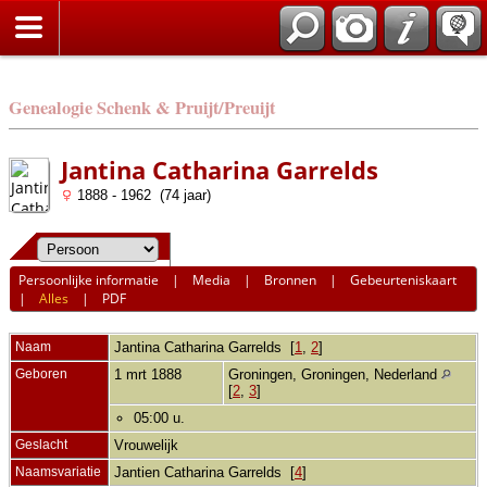
Genealogie Schenk & Pruijt/Preuijt
Jantina Catharina Garrelds
1888 - 1962 (74 jaar)
Persoonlijke informatie
|
Media
|
Bronnen
|
Gebeurteniskaart
|
Alles
|
PDF
Naam
Jantina Catharina
Garrelds
[
1
,
2
]
Geboren
1 mrt 1888
Groningen, Groningen, Nederland
[
2
,
3
]
05:00 u.
Geslacht
Vrouwelijk
Naamsvariatie
Jantien Catharina Garrelds [
4
]