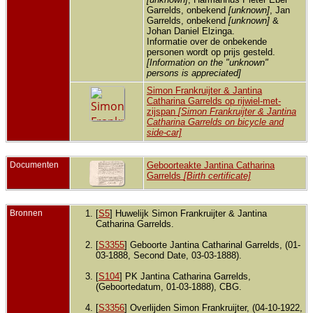
Garrelds, onbekend
[unknown]
, Jan
Garrelds, onbekend
[unknown]
&
Johan Daniel Elzinga.
Informatie over de onbekende
personen wordt op prijs gesteld.
[Information on the "unknown"
persons is appreciated]
Simon Frankruijter & Jantina
Catharina Garrelds op rijwiel-met-
zijspan
[Simon Frankruijter & Jantina
Catharina Garrelds on bicycle and
side-car]
Documenten
Geboorteakte Jantina Catharina
Garrelds
[Birth certificate]
Bronnen
[
S5
] Huwelijk Simon Frankruijter & Jantina
Catharina Garrelds.
[
S3355
] Geboorte Jantina Catharinal Garrelds, (01-
03-1888, Second Date, 03-03-1888).
[
S104
] PK Jantina Catharina Garrelds,
(Geboortedatum, 01-03-1888), CBG.
[
S3356
] Overlijden Simon Frankruijter, (04-10-1922,