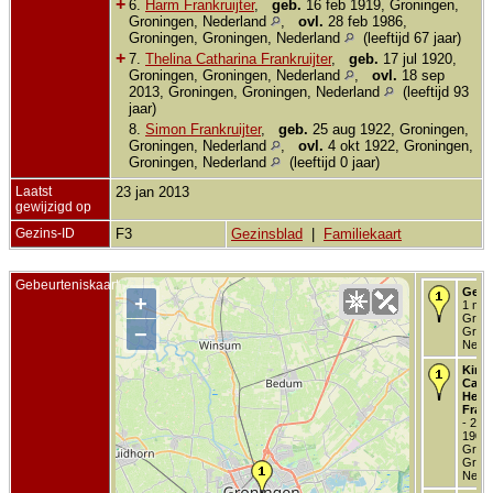
+
6.
Harm Frankruijter
,
geb.
16 feb 1919, Groningen,
Groningen, Nederland
,
ovl.
28 feb 1986,
Groningen, Groningen, Nederland
(leeftijd 67 jaar)
+
7.
Thelina Catharina Frankruijter
,
geb.
17 jul 1920,
Groningen, Groningen, Nederland
,
ovl.
18 sep
2013, Groningen, Groningen, Nederland
(leeftijd 93
jaar)
8.
Simon Frankruijter
,
geb.
25 aug 1922, Groningen,
Groningen, Nederland
,
ovl.
4 okt 1922, Groningen,
Groningen, Nederland
(leeftijd 0 jaar)
Laatst
23 jan 2013
gewijzigd op
Gezins-ID
F3
Gezinsblad
|
Familiekaart
Gebeurteniskaart
Gebo
+
1 mrt
Groni
−
Groni
Neder
Kind 
Carel
Helm
Frank
- 24 f
1908 
Groni
Groni
Neder