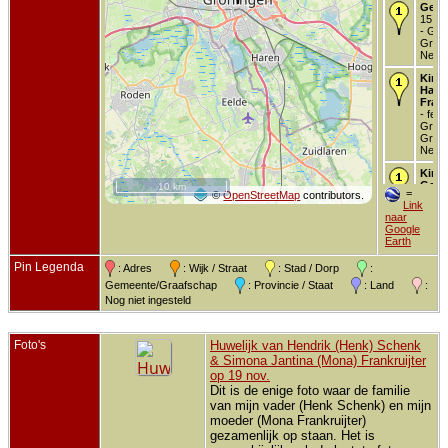
Getr
15 ok
- Gro
Groni
Neder
Kind 
Harm
Frank
- feb 
Groni
Groni
Neder
Kind 
Geert
10 km
=
©
OpenStreetMap
contributors.
Frank
Link
- 20 
naar
1913 
Google
Groni
Earth
Groni
Neder
Pin Legenda
: Adres
: Wijk / Straat
: Stad / Dorp
:
Kind 
Gemeente/Graafschap
: Provincie / Staat
: Land
:
Klazi
Nog niet ingesteld
Frank
- 9 f
- Gro
Groni
Foto's
Huwelijk van Hendrik (Henk) Schenk
Neder
& Simona Jantina (Mona) Frankruijter
op 19 nov.
Kind 
Simo
Dit is de enige foto waar de familie
Janti
van mijn vader (Henk Schenk) en mijn
Frank
moeder (Mona Frankruijter)
- 3 a
gezamenlijk op staan. Het is
- Gro
Groni