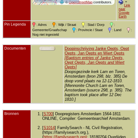
=
©
OpenStreetMap
contributors.
Link
naar
Google
Earth
Pin Legenda
: Adres
: Wijk / Straat
: Stad / Dorp
:
Gemeente/Graafschap
: Provincie / Staat
: Land
:
Nog niet ingesteld
Documenten
Doopinschrijving Janke Oepts, Oept
Oepts, Jan Oepts en Wiert Oepts
[Baptism entries of Janke Oepts,
Oept Oepts, Jan Oepts and Wiert
Oepts]
Doopsgezinde kerk Lam en Toren,
Amsterdam (bron 298, blz. 385) De
doop vond plaats na 12-12-1810.
[Mennonite Church Lam en Toren,
Amsterdam (source 298, p. 385). The
baptism took place after 12 Dec
1810.]
Bronnen
[
S700
] Doopregisters Amsterdam 1564-1811
ONLINE, Compiler: Gemeentearchief Amsterdam.
[
S1014
] FamilySearch - NL Civil Registration,
(https://familysearch.org.),
(
https://familysearch.org);
18180204 Overlijden