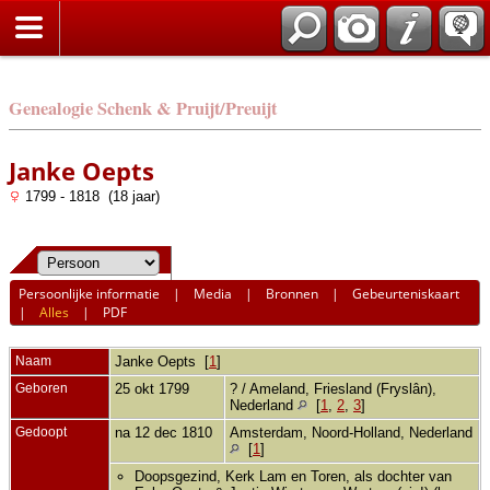
Genealogie Schenk & Pruijt/Preuijt
Janke Oepts
1799 - 1818 (18 jaar)
Persoonlijke informatie
|
Media
|
Bronnen
|
Gebeurteniskaart
|
Alles
|
PDF
Naam
Janke
Oepts
[
1
]
Geboren
25 okt 1799
? / Ameland, Friesland (Fryslân),
Nederland
[
1
,
2
,
3
]
Gedoopt
na 12 dec 1810
Amsterdam, Noord-Holland, Nederland
[
1
]
Doopsgezind, Kerk Lam en Toren, als dochter van