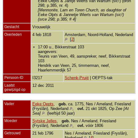
Eeke Oepts & Jantje Wierts van Wartum (sic!) (bron
298; p.385, nr. 4)
[Mennonite, Lam en Toren Church, as daughter of
Eeke Olpts & Jannetje Wierts van Wartum (sic!)
(srce 298; p.385; # 4]
Geslacht
Vrouwelijk
Overleden
4 feb 1818
Amsterdam, Noord-Holland, Nederland
[
2
]
17:00 u., Bikkerstraat 103
aangevers:
Teunis van Veen, 49, aanspreker, neef, Bikkerstraat
103
Hendrik van Veen, 25, timmerman, neef,
Haarlemmerdijk 57
Persoon-ID
I3217
Schenk-Pruijt
| OEPTS-tak
Laatst
12 dec 2011
gewijzigd op
Vader
Eeke Oepts
,
geb.
ca. 1775, Nes / Ameland, Friesland
(Fryslân), Nederland
,
ovl.
21 okt 1825, Op Zee
[At
Sea]
(leeftijd 50 jaar)
Moeder
Sytske Jelles
,
geb.
Nes / Ameland, Friesland
(Fryslân), Nederland
,
ovl.
vóór 1806
Getrouwd
21 feb 1796
Nes / Ameland, Friesland (Fryslân),
Nederland
[
4
]