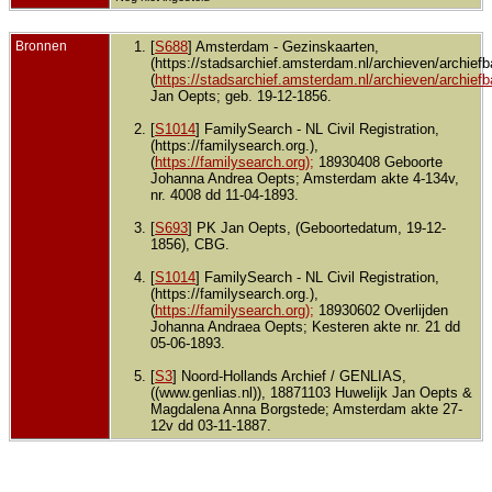
Bronnen
[
S688
] Amsterdam - Gezinskaarten,
(https://stadsarchief.amsterdam.nl/archieven/archiefb
(
https://stadsarchief.amsterdam.nl/archieven/archiefb
Jan Oepts; geb. 19-12-1856.
[
S1014
] FamilySearch - NL Civil Registration,
(https://familysearch.org.),
(
https://familysearch.org);
18930408 Geboorte
Johanna Andrea Oepts; Amsterdam akte 4-134v,
nr. 4008 dd 11-04-1893.
[
S693
] PK Jan Oepts, (Geboortedatum, 19-12-
1856), CBG.
[
S1014
] FamilySearch - NL Civil Registration,
(https://familysearch.org.),
(
https://familysearch.org);
18930602 Overlijden
Johanna Andraea Oepts; Kesteren akte nr. 21 dd
05-06-1893.
[
S3
] Noord-Hollands Archief / GENLIAS,
((www.genlias.nl)), 18871103 Huwelijk Jan Oepts &
Magdalena Anna Borgstede; Amsterdam akte 27-
12v dd 03-11-1887.