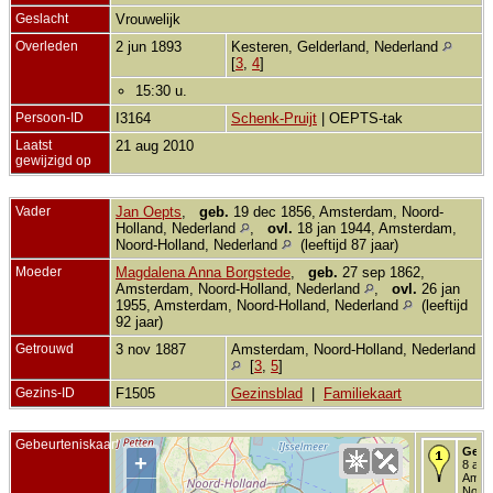
Geslacht
Vrouwelijk
Overleden
2 jun 1893
Kesteren, Gelderland, Nederland
[
3
,
4
]
15:30 u.
Persoon-ID
I3164
Schenk-Pruijt
| OEPTS-tak
Laatst
21 aug 2010
gewijzigd op
Vader
Jan Oepts
,
geb.
19 dec 1856, Amsterdam, Noord-
Holland, Nederland
,
ovl.
18 jan 1944, Amsterdam,
Noord-Holland, Nederland
(leeftijd 87 jaar)
Moeder
Magdalena Anna Borgstede
,
geb.
27 sep 1862,
Amsterdam, Noord-Holland, Nederland
,
ovl.
26 jan
1955, Amsterdam, Noord-Holland, Nederland
(leeftijd
92 jaar)
Getrouwd
3 nov 1887
Amsterdam, Noord-Holland, Nederland
[
3
,
5
]
Gezins-ID
F1505
Gezinsblad
|
Familiekaart
Gebeurteniskaart
Gebo
+
8 apr
Amst
Noor