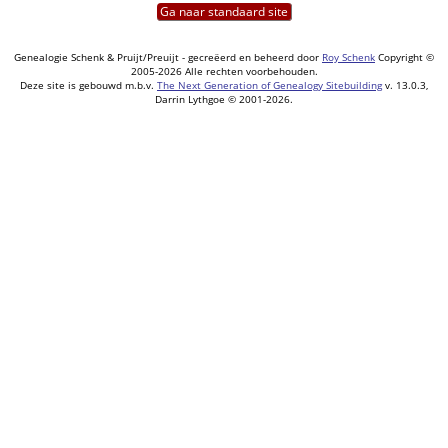
Ga naar standaard site
Genealogie Schenk & Pruijt/Preuijt - gecreëerd en beheerd door
Roy Schenk
Copyright ©
2005-2026 Alle rechten voorbehouden.
Deze site is gebouwd m.b.v.
The Next Generation of Genealogy Sitebuilding
v. 13.0.3,
Darrin Lythgoe © 2001-2026.