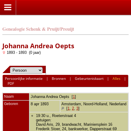
Genealogie Schenk & Pruijt/Preuijt
Johanna Andrea Oepts
1893 - 1893 (0 jaar)
Persoonlijke informatie
|
Bronnen
|
Gebeurteniskaart
|
Alles
|
PDF
Naam
Johanna Andrea
Oepts
[
1
]
Geboren
8 apr 1893
Amsterdam, Noord-Holland, Nederland
[
1
,
2
,
3
]
19:30 u., Roeterstraat 4
getuigen:
David Aris, 29, brandwacht, Mariniersplein 16
Frederik Stoer, 24, bankwerker, Dapperstraat 69