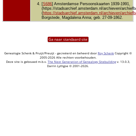
[
S686
] Amsterdamse Persoonskaarten 1939-1991,
(https://stadsarchief.amsterdam.nl/archieven/archief
(
https://stadsarchief.amsterdam.nl/archieven/archief
Borgstede, Magdalena Anna; geb. 27-09-1862.
Ga naar standaard site
Genealogie Schenk & Pruijt/Preuijt - gecreëerd en beheerd door
Roy Schenk
Copyright ©
2005-2026 Alle rechten voorbehouden.
Deze site is gebouwd m.b.v.
The Next Generation of Genealogy Sitebuilding
v. 13.0.3,
Darrin Lythgoe © 2001-2026.