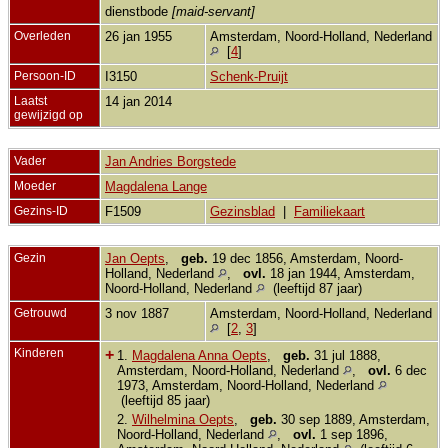
dienstbode
[maid-servant]
Overleden
26 jan 1955
Amsterdam, Noord-Holland, Nederland
[
4
]
Persoon-ID
I3150
Schenk-Pruijt
Laatst
14 jan 2014
gewijzigd op
Vader
Jan Andries Borgstede
Moeder
Magdalena Lange
Gezins-ID
F1509
Gezinsblad
|
Familiekaart
Gezin
Jan Oepts
,
geb.
19 dec 1856, Amsterdam, Noord-
Holland, Nederland
,
ovl.
18 jan 1944, Amsterdam,
Noord-Holland, Nederland
(leeftijd 87 jaar)
Getrouwd
3 nov 1887
Amsterdam, Noord-Holland, Nederland
[
2
,
3
]
Kinderen
+
1.
Magdalena Anna Oepts
,
geb.
31 jul 1888,
Amsterdam, Noord-Holland, Nederland
,
ovl.
6 dec
1973, Amsterdam, Noord-Holland, Nederland
(leeftijd 85 jaar)
2.
Wilhelmina Oepts
,
geb.
30 sep 1889, Amsterdam,
Noord-Holland, Nederland
,
ovl.
1 sep 1896,