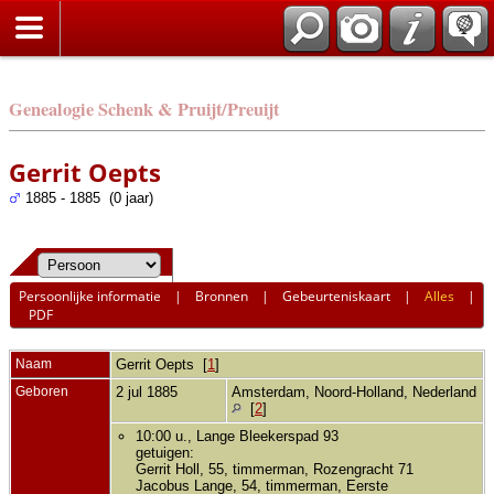
Genealogie Schenk & Pruijt/Preuijt
Gerrit Oepts
1885 - 1885 (0 jaar)
Persoonlijke informatie
|
Bronnen
|
Gebeurteniskaart
|
Alles
|
PDF
Naam
Gerrit
Oepts
[
1
]
Geboren
2 jul 1885
Amsterdam, Noord-Holland, Nederland
[
2
]
10:00 u., Lange Bleekerspad 93
getuigen:
Gerrit Holl, 55, timmerman, Rozengracht 71
Jacobus Lange, 54, timmerman, Eerste