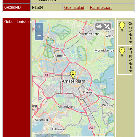
Gezins-ID
F1504
Gezinsblad
|
Familiekaart
Gebeurteniskaart
Gebo
+
2 jul 
Amst
−
Noor
Holla
Neder
Over
- 6 a
1885 
Amst
Noor
Holla
Neder
10 km