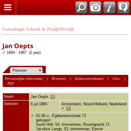
Genealogie Schenk & Pruijt/Preuijt
Jan Oepts
1884 - 1887 (2 jaar)
Persoonlijke informatie
|
Bronnen
|
Gebeurteniskaart
|
Alles
|
PDF
Naam
Jan
Oepts
[
1
]
Geboren
6 jul 1884
Amsterdam, Noord-Holland, Nederland
[
2
]
01:00 u., Egelantiersstraat 72
getuigen:
Gerrit Holl, 54, timmerman, Rozengracht 71
Jacobus Lange, 53, timmerman, Eerste