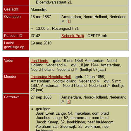
Bloemdwarsstraat 21
Geslacht
Mannelijk
Overleden
15 mrt 1887
Amsterdam, Noord-Holland, Nederland
[
1
]
13:00 u., Rozengracht 71
Persoon-ID
I3142
Schenk-Pruijt
| OEPTS-tak
Laatst
19 aug 2010
gewijzigd op
Vader
Jan Oepts
,
geb.
19 dec 1856, Amsterdam, Noord-
Holland, Nederland
,
ovl.
18 jan 1944, Amsterdam,
Noord-Holland, Nederland
(leeftijd 87 jaar)
Moeder
Jacomina Hendrika Holl
,
geb.
22 jun 1859,
Amsterdam, Noord-Holland, Nederland
,
ovl.
5 mrt
1887, Amsterdam, Noord-Holland, Nederland
(leeftijd
27 jaar)
Getrouwd
27 sep 1883
Amsterdam, Noord-Holland, Nederland
[
3
]
getuigen:
Jaan Evert Lange, 54, makelaar, oom bruid
Jacobus Lange, 52, timmerman, oom bruid
Jacob Knaap, 32, boekbinder, neef bruidegom
Abraham van Steenwijk, 23, werkman, neef
bruidegom