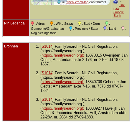
=
©
OpenStreetMap
contributors.
Link
naar
Google
Earth
Pin Legenda
: Adres
: Wijk / Straat
: Stad / Dorp
:
Gemeente/Graafschap
: Provincie / Staat
: Land
:
Nog niet ingesteld
Bronnen
[
S1014
] FamilySearch - NL Civil Registration,
(https://familysearch.org.),
(
https://familysearch.org);
18870315 Overlijden Jan
Oepts; Amsterdam akte 2-176, nr. 2102 dd 18-03-
1887.
[
S1014
] FamilySearch - NL Civil Registration,
(https://familysearch.org.),
(
https://familysearch.org);
18840706 Geboorte Jan
Oepts; Amsterdam akte 7-15, nr. 7373 dd 07-07-
1884.
[
S1014
] FamilySearch - NL Civil Registration,
(https://familysearch.org.),
(
https://familysearch.org);
18830927 Huwelijk Jan
Oepts & Jacomina Hendrika Holl; Amsterdam akte
22-28v, nr. 2084 dd 27-09-1883.