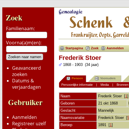
Zoek
Familienaam:
Voorna(a)m(en):
Startpagina
Zoek
Aanmelden
Frederik Stoer
1868 - 1903 (34 jaar)
Geavanceerd
zoeken
Persoon
Voorouders
Datums &
Persoonlijke informatie
|
Media
|
Bronnen
verjaardagen
Naam
Frederik
Stoer
[
1
Gebruiker
Geboren
21 okt 1868
Geslacht
Mannelijk
Aanmelden
Naamsvariatie
Frederick Stoer [
Registreer uzelf
Beroep
1891 [
1
]