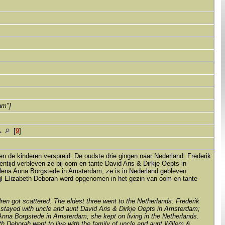
am"]
A.
[
9
]
ten de kinderen verspreid. De oudste drie gingen naar Nederland: Frederik
entijd verbleven ze bij oom en tante David Aris & Dirkje Oepts in
ena Anna Borgstede in Amsterdam; ze is in Nederland gebleven.
jl Elizabeth Deborah werd opgenomen in het gezin van oom en tante
dren got scattered. The eldest three went to the Netherlands: Frederik
ey stayed with uncle and aunt David Aris & Dirkje Oepts in Amsterdam;
Anna Borgstede in Amsterdam; she kept on living in the Netherlands.
 Deborah went to live with the family of uncle and aunt Willem &