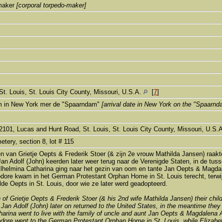
omaker
[corporal torpedo-maker]
]
]
St. Louis, St. Louis City County, Missouri, U.S.A.
[
7
]
 in New York mer de "Spaarndam"
[arrival date in New York on the "Spaarnd
2101, Lucas and Hunt Road, St. Louis, St. Louis City County, Missouri, U.S.
etery, section 8, lot # 115
en van Grietje Oepts & Frederik Stoer (& zijn 2e vrouw Mathilda Jansen) raak
Jan Adolf (John) keerden later weer terug naar de Verenigde Staten, in de tuss
helmina Catharina ging naar het gezin van oom en tante Jan Oepts & Magdal
dore kwam in het German Protestant Orphan Home in St. Louis terecht, terwi
de Oepts in St. Louis, door wie ze later werd geadopteerd.
h of Grietje Oepts & Frederik Stoer (& his 2nd wife Mathilda Jansen) their chil
 Jan Adolf (John) later on returned to the United States, in the meantime th
harina went to live with the family of uncle and aunt Jan Oepts & Magdalena 
dore went to the German Protestant Orphan Home in St. Louis, while Elizabeth