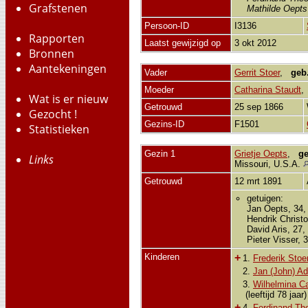
Grafstenen
Mathilde Oepts 
Persoon-ID
I3136
Rapporten
Laatst gewijzigd op
3 okt 2012
Bronnen
Aantekeningen
Vader
Gerrit Stoer
,
geb
Moeder
Catharina Staudt
Wat is er nieuw
Getrouwd
25 sep 1866
Gezocht !
Gezins-ID
F1501
Statistieken
Gezin 1
Grietje Oepts
,
ge
Links
Missouri, U.S.A.
Getrouwd
12 mrt 1891
getuigen:
Jan Oepts, 34, 
Hendrik Christo
David Aris, 27
Pieter Visser,
Kinderen
+
1.
Frederik Stoe
2.
Jan (John) Ad
3.
Wilhelmina Ca
(leeftijd 78 jaar)
+
4.
Ferdinand Th