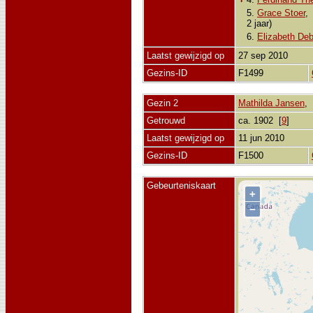
5.
Grace Stoer
2 jaar)
6.
Elizabeth Deb
Laatst gewijzigd op
27 sep 2010
Gezins-ID
F1499
Gezin 2
Mathilda Jansen
Getrouwd
ca. 1902 [
9
]
Laatst gewijzigd op
11 jun 2010
Gezins-ID
F1500
Gebeurteniskaart
+
−