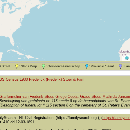
k / Straat
: Stad / Dorp
: Gemeente/Graafschap
: Provincie / Staat
: L
US Census 1900 Frederick (Frederik) Stoer & Fam.
Grafformulier van Frederik Stoer, Grietje Oepts, Grace Stoer, Mathilda Janse
Beschrijving van grafplaats nr. 115 sectie 8 op de begraafplaats van St. Pete
[Description of funeral lot # 115 section 8 on the cemetery of St. Peter's Ev
lySearch - NL Civil Registration, (https://familysearch.org.), (
https://familysea
nr. 410 dd 12-03-1891.