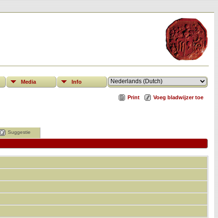
Media
Info
Print
Voeg bladwijzer toe
Suggestie