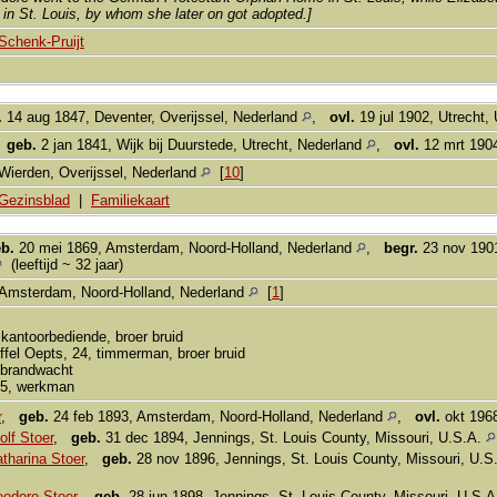
in St. Louis, by whom she later on got adopted.]
Schenk-Pruijt
.
14 aug 1847, Deventer, Overijssel, Nederland
,
ovl.
19 jul 1902, Utrecht,
,
geb.
2 jan 1841, Wijk bij Duurstede, Utrecht, Nederland
,
ovl.
12 mrt 1904
Wierden, Overijssel, Nederland
[
10
]
Gezinsblad
|
Familiekaart
b.
20 mei 1869, Amsterdam, Noord-Holland, Nederland
,
begr.
23 nov 1901
(leeftijd ~ 32 jaar)
Amsterdam, Noord-Holland, Nederland
[
1
]
kantoorbediende, broer bruid
ffel Oepts, 24, timmerman, broer bruid
, brandwacht
 35, werkman
r
,
geb.
24 feb 1893, Amsterdam, Noord-Holland, Nederland
,
ovl.
okt 1968 
olf Stoer
,
geb.
31 dec 1894, Jennings, St. Louis County, Missouri, U.S.A.
tharina Stoer
,
geb.
28 nov 1896, Jennings, St. Louis County, Missouri, U.S
eodore Stoer
,
geb.
28 jun 1898, Jennings, St. Louis County, Missouri, U.S.