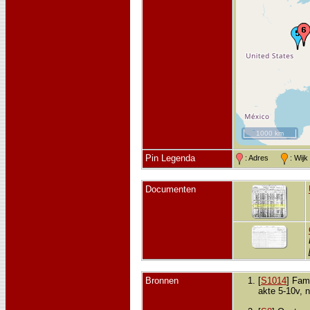
1000 km
Pin Legenda
: Adres
: Wij
Documenten
Bronnen
[
S1014
] Fami
akte 5-10v, 