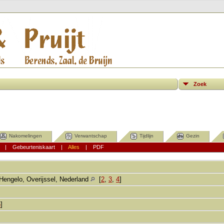
Zoek
Nakomelingen
Verwantschap
Tijdlijn
Gezin
|
Gebeurteniskaart
|
Alles
|
PDF
]
Hengelo, Overijssel, Nederland
[
2
,
3
,
4
]
5
]