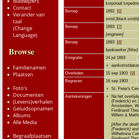
Bladwijzers
korporaal torped
Contact
Beroep
1892 [
6
]
Verander van
smid
[black-smith
taal
Beroep
1893 [
7
]
(Change
Language)
[engineer]
Beroep
1893 [
8
]
Browse
bankwerker
[fitter
Emigratie
24 jul 1893
aankomstdatum
Familienamen
Overleden
15 sep 1903 [
9
]
Plaatsen
Begraven
16 sep 1903
Foto's
St. Peter's Cem
Documenten
Aantekeningen
Na het overlijd
(Levens)verhalen
(Frederick) en 
Amsterdam; Wil
Geluidsopnamen
Ferdinand Theo
Albums
Willem & Mathil
Alle Media
[After the deat
(Frederick) and
Wilhelmina Cat
Begraafplaatsen
Ferdinand Theo