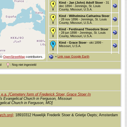
Kind - Jan (John) Adolf Stoer
- 31
dec 1894 - Jennings, St. Louis
County, Missouri, U.S.A.
Kind - Wilhelmina Catharina Stoer
- 28 nov 1896 - Jennings, St. Louis
County, Missouri, U.S.A.
Kind - Ferdinand Theodore Stoer
- 28 jun 1898 - Jennings, St. Louis
County, Missouri, U.S.A.
Kind - Grace Stoer
- okt 1899 -
Missouri, U.S.A.
Kind - Elizabeth Deborah Stoer
=
Link naar Google Earth
©
OpenStreetMap
contributors.
(Oepts)
- 10 okt 1901 - Missouri,
U.S.A.
and
: Nog niet ingesteld
Begraven
- 16 sep 1903 - 2101,
Lucas and Hunt Road, St. Louis, St.
Louis City County, Missouri, U.S.A.
n e.a.
[Cemetery form of Frederick Stoer, Grace Stoer (n
r's Evangelical Church in Ferguson, Missouri
angelical Church in Ferguson, MO]
rch.org);
18910312 Huwelijk Frederik Stoer & Grietje Oepts; Amsterdam