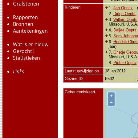
Grafstenen
Kinderen
+
1.
Jan Oepts
,
2.
Dirkje Oepts
Rapporten
+
3.
Willem Oepts
Bronnen
Missouri, U.S.A
+
Aantekeningen
4.
Daijee Oepts
+
5.
Sara Johanna
+
6.
Hendrik Chris
Wat is er nieuw
jaar)
Gezocht !
+
7.
Grietje Oepts
Missouri, U.S.A
Statistieken
8.
Pieter Oepts
Links
Laatst gewijzigd op
18 jan 2012
Gezins-ID
F502
Gebeurteniskaart
+
−