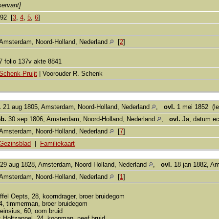
servant]
892 [
3
,
4
,
5
,
6
]
Amsterdam, Noord-Holland, Nederland
[
2
]
7 folio 137v akte 8841
Schenk-Pruijt
| Voorouder R. Schenk
.
21 aug 1805, Amsterdam, Noord-Holland, Nederland
,
ovl.
1 mei 1852 (lee
b.
30 sep 1806, Amsterdam, Noord-Holland, Nederland
,
ovl.
Ja, datum e
Amsterdam, Noord-Holland, Nederland
[
7
]
Gezinsblad
|
Familiekaart
29 aug 1828, Amsterdam, Noord-Holland, Nederland
,
ovl.
18 jan 1882, Am
Amsterdam, Noord-Holland, Nederland
[
1
]
ffel Oepts, 28, koorndrager, broer bruidegom
4, timmerman, broer bruidegom
einsius, 60, oom bruid
s Holtzappel, 24, koopman, neef bruid