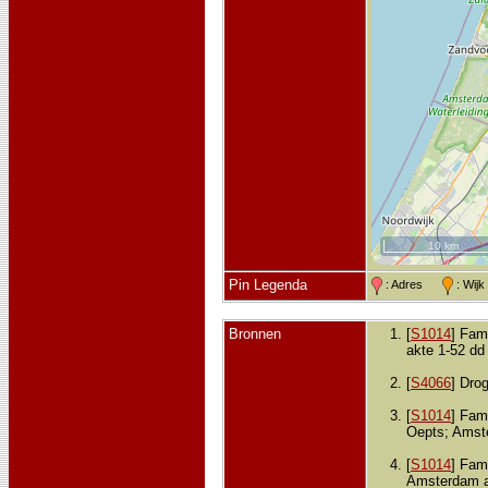
10 km
Pin Legenda
: Adres
: Wij
Bronnen
[
S1014
] Fami
akte 1-52 dd
[
S4066
] Dro
[
S1014
] Fami
Oepts; Amste
[
S1014
] Fami
Amsterdam ak