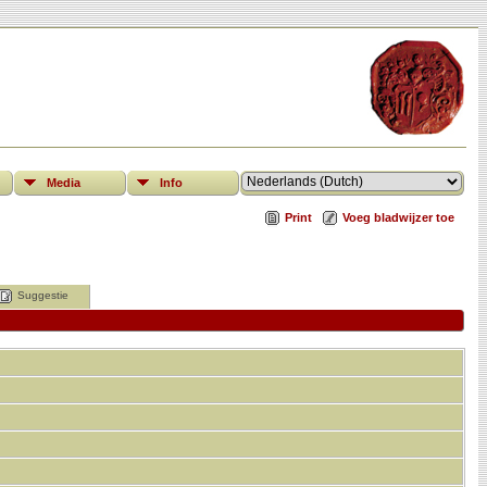
Media
Info
Print
Voeg bladwijzer toe
Suggestie