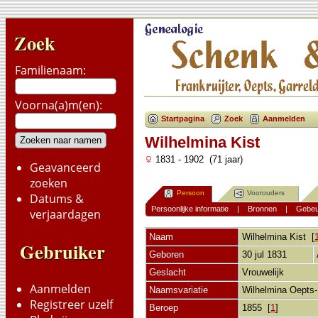
Zoek
Familienaam:
Voorna(a)m(en):
Startpagina
Zoek
Aanmelden
Wilhelmina Kist
1831 - 1902 (71 jaar)
Geavanceerd
zoeken
Persoon
Voorouders
Datums &
Persoonlijke informatie
|
Bronnen
|
Gebeu
verjaardagen
Naam
Wilhelmina
Kist
[
Gebruiker
Geboren
30 jul 1831
Geslacht
Vrouwelijk
Aanmelden
Naamsvariatie
Wilhelmina Oepts
Registreer uzelf
Beroep
1855 [
1
]