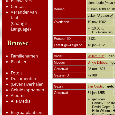
Bladwijzers
dienstbode
[maid-
Contact
Beroep
tussen 1888 en 1
Verander van
baker
[dry-nurse]
taal
Overleden
19 nov 1902
(Change
Language)
10:00 u.
BS A'dam reg. 
Persoon-ID
I3121
Browse
Laatst gewijzigd op
18 jan 2012
Familienamen
Vader
Willem Kist
,
geb
Plaatsen
Moeder
Dirkje Dibbes
,
ge
Getrouwd
28 mrt 1827
Foto's
Gezins-ID
F7788
Documenten
(Levens)verhalen
Gezin
Jan Oepts
,
geb.
Geluidsopnamen
Getrouwd
31 jan 1855
Albums
getuigen
Alle Media
Hendrik Christo
David Oepts, 2
Hein Willems H
Begraafplaatsen
Gerrit Casparu