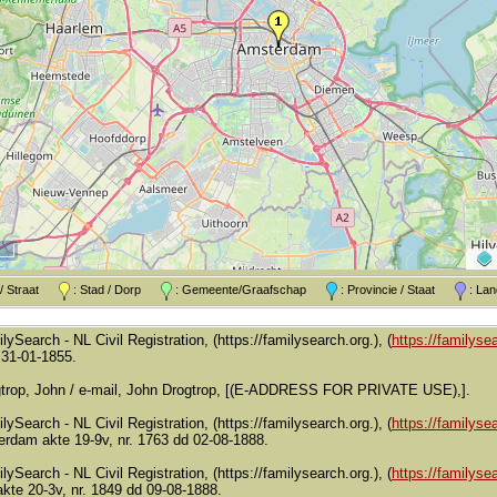
k / Straat
: Stad / Dorp
: Gemeente/Graafschap
: Provincie / Staat
: L
lySearch - NL Civil Registration, (https://familysearch.org.), (
https://familysea
 31-01-1855.
gtrop, John / e-mail, John Drogtrop, [(E-ADDRESS FOR PRIVATE USE),].
lySearch - NL Civil Registration, (https://familysearch.org.), (
https://familysea
rdam akte 19-9v, nr. 1763 dd 02-08-1888.
lySearch - NL Civil Registration, (https://familysearch.org.), (
https://familysea
te 20-3v, nr. 1849 dd 09-08-1888.