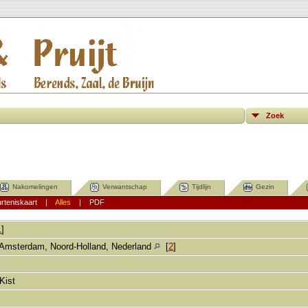
Zoek
Nakomelingen
Verwantschap
Tijdlijn
Gezin
rteniskaart
|
Alles
|
PDF
1
]
Amsterdam, Noord-Holland, Nederland
[
2
]
-Kist