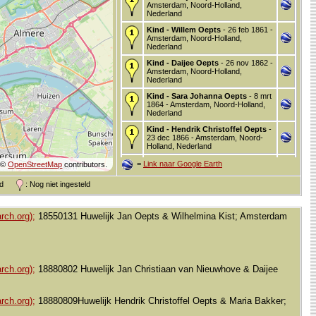
Amsterdam, Noord-Holland,
Nederland
Kind - Willem Oepts
- 26 feb 1861 -
Amsterdam, Noord-Holland,
Nederland
Kind - Daijee Oepts
- 26 nov 1862 -
Amsterdam, Noord-Holland,
Nederland
Kind - Sara Johanna Oepts
- 8 mrt
1864 - Amsterdam, Noord-Holland,
Nederland
Kind - Hendrik Christoffel Oepts
-
23 dec 1866 - Amsterdam, Noord-
Holland, Nederland
Kind - Grietje Oepts
- 20 mei 1869
=
Link naar Google Earth
©
OpenStreetMap
contributors.
- Amsterdam, Noord-Holland,
Nederland
and
: Nog niet ingesteld
Kind - Pieter Oepts
- 30 dec 1871 -
Amsterdam, Noord-Holland,
Nederland
rch.org);
18550131 Huwelijk Jan Oepts & Wilhelmina Kist; Amsterdam
Overleden
- 19 nov 1902 -
Amsterdam, Noord-Holland,
Nederland
rch.org);
18880802 Huwelijk Jan Christiaan van Nieuwhove & Daijee
rch.org);
18880809Huwelijk Hendrik Christoffel Oepts & Maria Bakker;