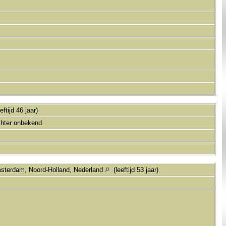
ftijd 46 jaar)
chter onbekend
sterdam, Noord-Holland, Nederland
(leeftijd 53 jaar)