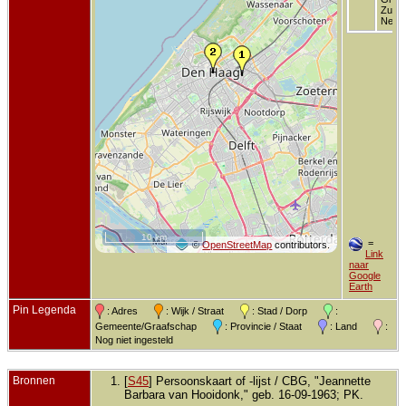
Zuid-
Neder
10 km
=
©
OpenStreetMap
contributors.
Link
naar
Google
Earth
Pin Legenda
: Adres
: Wijk / Straat
: Stad / Dorp
:
Gemeente/Graafschap
: Provincie / Staat
: Land
:
Nog niet ingesteld
Bronnen
[
S45
] Persoonskaart of -lijst / CBG, "Jeannette
Barbara van Hooidonk," geb. 16-09-1963; PK.