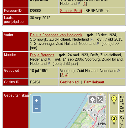
Nederland
[
1
]
Persoon-ID
I28998
Schenk-Pruijt
| BERENDS-tak
Laatst
30 sep 2012
gewijzigd op
Vader
Paulus Johannes van Hooidonk
,
geb.
13 dec 1924,
Stompwijk, Zuid-Holland, Nederland
,
ovl.
7 okt 2015,
's-Gravenhage, Zuid-Holland, Nederland
(leeftijd 90
jaar)
Moeder
Dirkje Berends
,
geb.
24 mei 1923, Delft, Zuid-Holland,
Nederland
,
ovl.
14 sep 2006, Voorburg, Zuid-Holland,
Nederland
(leeftijd 83 jaar)
Getrouwd
10 jul 1951
Voorburg, Zuid-Holland, Nederland
[
3
,
4
]
Gezins-ID
F2454
Gezinsblad
|
Familiekaart
Gebeurteniskaart
Gebo
+
16 se
- Voo
−
Zuid-
Neder
Over
14 jul
's-
Grav