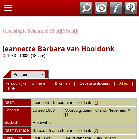
Genealogie Schenk & Pruijt/Preuijt
Jeannette Barbara van Hooidonk
1963 - 1982 (18 jaar)
Persoonlijke informatie
|
Bronnen
|
Gebeurteniskaart
|
Alles
|
PDF
Naam
Jeannette Barbara
van Hooidonk
[
1
]
Geboren
16 sep 1963
Voorburg, Zuid-Holland, Nederland
[
1
]
Geslacht
Vrouwelijk
Naamsvariatie
Barbara Jeannette van Hooidonk [
2
]
Overleden
14 jul 1982
's-Gravenhage, Zuid-Holland,