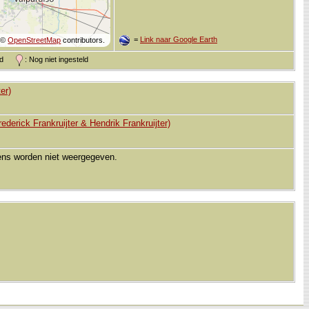
=
Link naar Google Earth
©
OpenStreetMap
contributors.
and
: Nog niet ingesteld
er)
erick Frankruijter & Hendrik Frankruijter)
vens worden niet weergegeven.