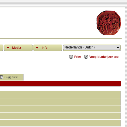
Media
Info
Print
Voeg bladwijzer toe
Suggestie