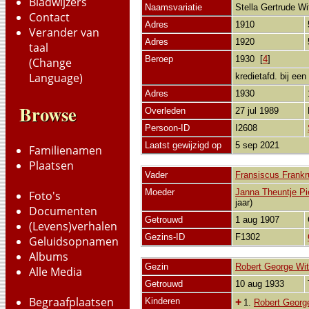
Bladwijzers
Naamsvariatie
Stella Gertrude Wi
Contact
Adres
1910
Verander van
Adres
1920
taal
Beroep
1930 [
4
]
(Change
Language)
kredietafd. bij ee
Adres
1930
Browse
Overleden
27 jul 1989
Persoon-ID
I2608
Laatst gewijzigd op
5 sep 2021
Familienamen
Plaatsen
Vader
Fransiscus Frankru
Moeder
Janna Theuntje Pie
Foto's
jaar)
Documenten
Getrouwd
1 aug 1907
(Levens)verhalen
Gezins-ID
F1302
Geluidsopnamen
Albums
Gezin
Robert George Wit
Alle Media
Getrouwd
10 aug 1933
Begraafplaatsen
Kinderen
+
1.
Robert George