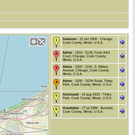
Geboren
- 21 mrt 1908 - Chicago,
Cook County, Illinois, U.S.A.
Adres
- 1910 - 5139, Forty-third
Court, Chicago, Cook County,
Illinois, U.S.A.
Adres
- 1920 - 5141, S. Kildare
Avenue, Chicago, Cook County,
Illinois, U.S.A.
Adres
- 1930 - 167th Road, Tinley
Park, Cook County, Illinois, U.S.A.
Getrouwd
- 10 aug 1933 - Tinley
Park, Cook County, Illinois, U.S.A.
Overleden
- 27 jul 1989 - Burbank,
Cook County, Illinois, U.S.A.