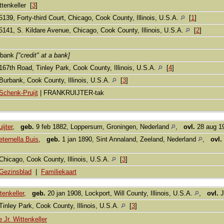
ttenkeller [
3
]
5139, Forty-third Court, Chicago, Cook County, Illinois, U.S.A.
[
1
]
5141, S. Kildare Avenue, Chicago, Cook County, Illinois, U.S.A.
[
2
]
n bank
["credit" at a bank]
167th Road, Tinley Park, Cook County, Illinois, U.S.A.
[
4
]
Burbank, Cook County, Illinois, U.S.A.
[
3
]
Schenk-Pruijt
| FRANKRUIJTER-tak
ijter
,
geb.
9 feb 1882, Loppersum, Groningen, Nederland
,
ovl.
28 aug 19
ternella Buis
,
geb.
1 jan 1890, Sint Annaland, Zeeland, Nederland
,
ovl.
Chicago, Cook County, Illinois, U.S.A.
[
3
]
Gezinsblad
|
Familiekaart
tenkeller
,
geb.
20 jan 1908, Lockport, Will County, Illinois, U.S.A.
,
ovl.
J
Tinley Park, Cook County, Illinois, U.S.A.
[
3
]
 Jr. Wittenkeller