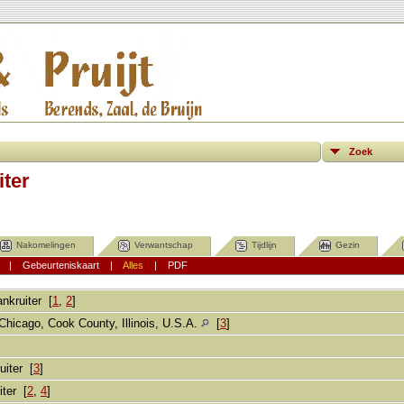
Zoek
iter
Nakomelingen
Verwantschap
Tijdlijn
Gezin
|
Gebeurteniskaart
|
Alles
|
PDF
ankruiter
[
1
,
2
]
Chicago, Cook County, Illinois, U.S.A.
[
3
]
uiter [
3
]
iter [
2
,
4
]