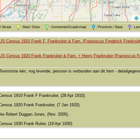
k / Straat
: Stad / Dorp
: Gemeente/Graafschap
: Provincie / Staat
: L
US Census 1910 Frank F. Frankruiter & Fam. (Fransiscus Frederick Frankruijt
US Census 1920 Frank Frankruiter & Fam. + Henry Frankruiter (Fransiscus Fred
Tenminste één, nog levende, persoon is verbonden aan dit item - detailgege
Census 1910 Frank F Frankruiter, (28 Apr 1910).
Census 1920 Frank Frankruiter, (7 Jan 1920).
ite Robert Duggan Jones, (Nov. 2005).
Census 1930 Frank Ruiter, (19 Apr 1930).