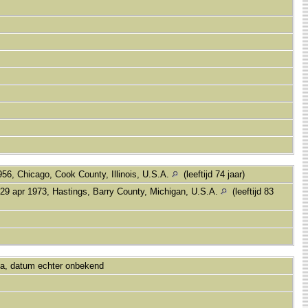
56, Chicago, Cook County, Illinois, U.S.A.
(leeftijd 74 jaar)
29 apr 1973, Hastings, Barry County, Michigan, U.S.A.
(leeftijd 83
a, datum echter onbekend