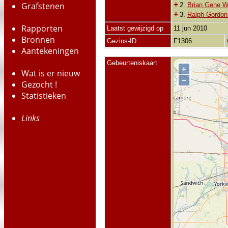
+
Grafstenen
2.
Brian Gene Wi
+
3.
Ralph Gordon 
Rapporten
Laatst gewijzigd op
11 jun 2010
Bronnen
Gezins-ID
F1306
Aantekeningen
Gebeurteniskaart
+
Wat is er nieuw
−
Gezocht !
Statistieken
Links