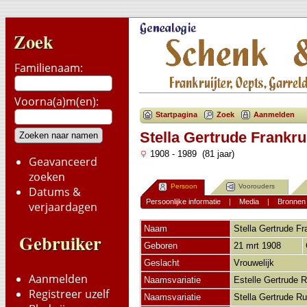
Zoek
Familienaam:
Voorna(a)m(en):
Startpagina
Zoek
Aanmelden
Stella Gertrude Frankru
1908 - 1989 (81 jaar)
Geavanceerd
zoeken
Persoon
Voorouders
Datums &
Persoonlijke informatie
|
Media
|
Bronnen
verjaardagen
Naam
Stella Gertrude
Fr
Gebruiker
Geboren
21 mrt 1908
Geslacht
Vrouwelijk
Aanmelden
Naamsvariatie
Estelle Gertrude R
Registreer uzelf
Naamsvariatie
Stella Gertrude Ru