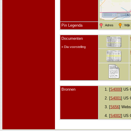
20 km
Pin Legenda
: Adres
: Wij
Documenten
» Dia voorstelling
Bronnen
[
S4000
] US 
[
S4001
] US 
[
S656
] Webs
[
S4002
] US 