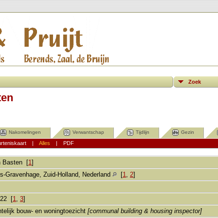
Zoek
ten
Nakomelingen
Verwantschap
Tijdlijn
Gezin
rteniskaart
|
Alles
|
PDF
 Basten
[
1
]
's-Gravenhage, Zuid-Holland, Nederland
[
1
,
2
]
922 [
1
,
3
]
telijk bouw- en woningtoezicht
[communal building & housing inspector]