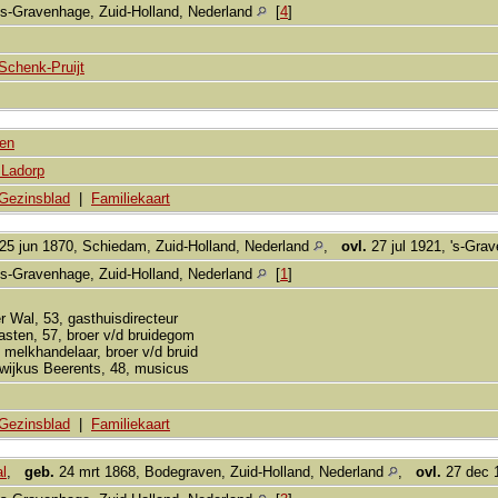
's-Gravenhage, Zuid-Holland, Nederland
[
4
]
Schenk-Pruijt
ten
 Ladorp
Gezinsblad
|
Familiekaart
25 jun 1870, Schiedam, Zuid-Holland, Nederland
,
ovl.
27 jul 1921, 's-Gra
's-Gravenhage, Zuid-Holland, Nederland
[
1
]
r Wal, 53, gasthuisdirecteur
sten, 57, broer v/d bruidegom
, melkhandelaar, broer v/d bruid
ijkus Beerents, 48, musicus
Gezinsblad
|
Familiekaart
al
,
geb.
24 mrt 1868, Bodegraven, Zuid-Holland, Nederland
,
ovl.
27 dec 1