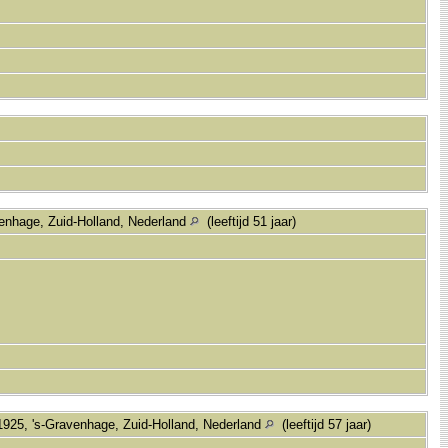
venhage, Zuid-Holland, Nederland
(leeftijd 51 jaar)
925, 's-Gravenhage, Zuid-Holland, Nederland
(leeftijd 57 jaar)