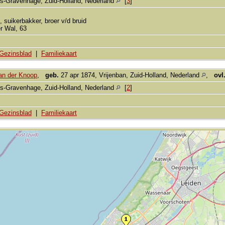
's-Gravenhage, Zuid-Holland, Nederland
[
3
]
, suikerbakker, broer v/d bruid
er Wal, 63
Gezinsblad
|
Familiekaart
an der Knoop
,
geb.
27 apr 1874, Vrijenban, Zuid-Holland, Nederland
,
ovl
's-Gravenhage, Zuid-Holland, Nederland
[
2
]
Gezinsblad
|
Familiekaart