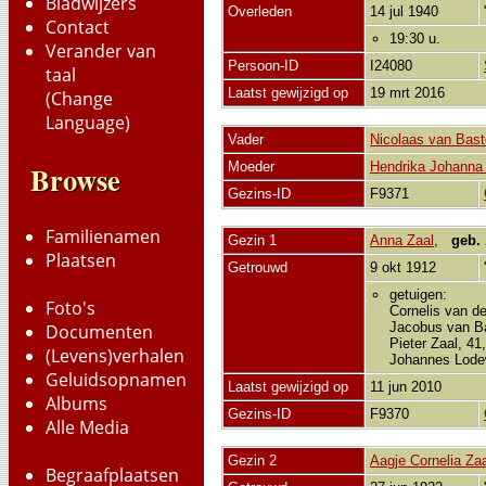
Bladwijzers
Overleden
14 jul 1940
Contact
19:30 u.
Verander van
Persoon-ID
I24080
taal
Laatst gewijzigd op
19 mrt 2016
(Change
Language)
Vader
Nicolaas van Bas
Moeder
Hendrika Johanna
Browse
Gezins-ID
F9371
Familienamen
Gezin 1
Anna Zaal
,
geb.
Plaatsen
Getrouwd
9 okt 1912
getuigen:
Foto's
Cornelis van de
Jacobus van Ba
Documenten
Pieter Zaal, 41
(Levens)verhalen
Johannes Lodew
Geluidsopnamen
Laatst gewijzigd op
11 jun 2010
Albums
Gezins-ID
F9370
Alle Media
Gezin 2
Aagje Cornelia Za
Begraafplaatsen