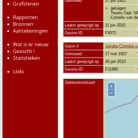
Getrouwd
27 jun 1922
Grafstenen
getuigen:
Teunis Zaal, 56
Rapporten
Cornelis van d
Bronnen
Laatst gewijzigd op
11 jun 2010
Aantekeningen
Gezins-ID
F9372
Wat is er nieuw
Gezin 3
Jacoba Cornelia v
Gezocht !
Getrouwd
17 mei 1927
Statistieken
Laatst gewijzigd op
26 jan 2013
Gezins-ID
F11980
Links
Gebeurteniskaart
+
−