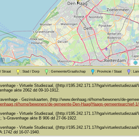
k / Straat
: Stad / Dorp
: Gemeente/Graafschap
: Provincie / Staat
: L
ravenhage - Virtuele Studiezaal, ((http://195.242.171.17/hga/virtuelestudieza
venhage akte 2062 dd 09-10-1912.
Gravenhage - Gezinskaarten, (http://www.denhaag.nl/home/bewoners/de-geme
denhaag.nl/home/bewoners/de-gemeente-Den-Haag/Haags-gemeentearchief-1/d
ravenhage - Virtuele Studiezaal, ((http://195.242.171.17/hga/virtuelestudieza
l; 's-Gravenhage akte B 906 dd 27-06-1922.
avenhage - Virtuele Studiezaal, ((http://195.242.171.17/hga/virtuelestudiezaa
A:1742 dd 16-07-1940.