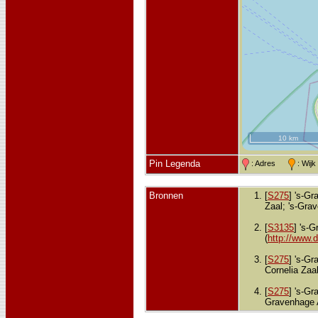
10 km
Pin Legenda
: Adres
: Wij
Bronnen
[
S275
] 's-G
Zaal; 's-Gra
[
S3135
] 's-
(
http://www.
[
S275
] 's-G
Cornelia Zaa
[
S275
] 's-Gr
Gravenhage 