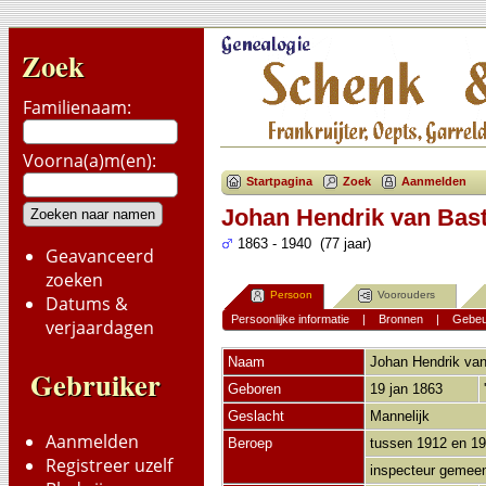
Zoek
Familienaam:
Voorna(a)m(en):
Startpagina
Zoek
Aanmelden
Johan Hendrik van Bas
1863 - 1940 (77 jaar)
Geavanceerd
zoeken
Persoon
Voorouders
Datums &
Persoonlijke informatie
|
Bronnen
|
Gebeu
verjaardagen
Naam
Johan Hendrik
van
Gebruiker
Geboren
19 jan 1863
Geslacht
Mannelijk
Aanmelden
Beroep
tussen 1912 en 1
Registreer uzelf
inspecteur gemeen