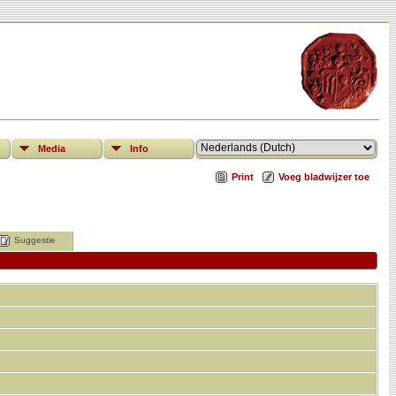
Media
Info
Print
Voeg bladwijzer toe
Suggestie