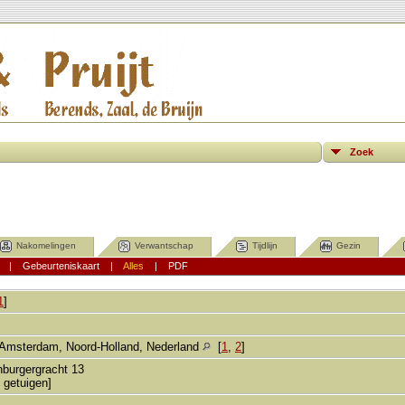
Zoek
Nakomelingen
Verwantschap
Tijdlijn
Gezin
|
Gebeurteniskaart
|
Alles
|
PDF
1
]
Amsterdam, Noord-Holland, Nederland
[
1
,
2
]
nburgergracht 13
 getuigen]