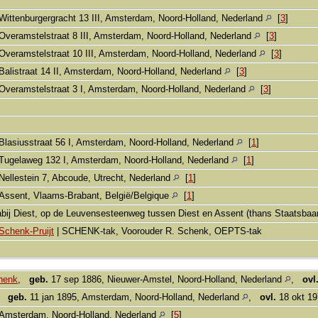
Wittenburgergracht 13 III, Amsterdam, Noord-Holland, Nederland
[
3
]
Overamstelstraat 8 III, Amsterdam, Noord-Holland, Nederland
[
3
]
Overamstelstraat 10 III, Amsterdam, Noord-Holland, Nederland
[
3
]
Balistraat 14 II, Amsterdam, Noord-Holland, Nederland
[
3
]
Overamstelstraat 3 I, Amsterdam, Noord-Holland, Nederland
[
3
]
Blasiusstraat 56 I, Amsterdam, Noord-Holland, Nederland
[
1
]
Tugelaweg 132 I, Amsterdam, Noord-Holland, Nederland
[
1
]
Nellestein 7, Abcoude, Utrecht, Nederland
[
1
]
Assent, Vlaams-Brabant, België/Belgique
[
1
]
nabij Diest, op de Leuvensesteenweg tussen Diest en Assent (thans Staatsbaa
Schenk-Pruijt
| SCHENK-tak, Voorouder R. Schenk, OEPTS-tak
henk
,
geb.
17 sep 1886, Nieuwer-Amstel, Noord-Holland, Nederland
,
ovl
,
geb.
11 jan 1895, Amsterdam, Noord-Holland, Nederland
,
ovl.
18 okt 19
Amsterdam, Noord-Holland, Nederland
[
5
]