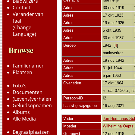
Bladwijzers
Geslacht
Mannelijk
Contact
Adres
30 nov 1919
Verander van
Adres
17 okt 1923
taal
Adres
19 mei 1926
(Change
Adres
5 okt 1935
Language)
Adres
30 mrt 1937
Beroep
1942 [
4
]
Browse
bankwerker
Adres
19 nov 1942
Familienamen
Adres
31 jul 1944
Plaatsen
Adres
5 jan 1960
Overleden
17 okt 1964
Foto's
ca. 07.30 u., 
Documenten
(Levens)verhalen
Persoon-ID
I2
Geluidsopnamen
Laatst gewijzigd op
16 aug 2021
Albums
Alle Media
Vader
Jan Hermanus Sc
Moeder
Wilhelmina Oepts
Begraafplaatsen
Getrouwd
12 dec 1918