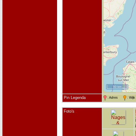
50 km
Pin Legenda
: Adres
: Wij
Foto's