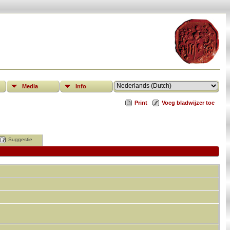
Media
Info
Print
Voeg bladwijzer toe
Suggestie