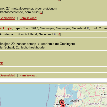
k, 27, metaalbewerker, broer bruidegom
 kantoorbediende, oom bruid [
5
]
Gezinsblad
|
Familiekaart
nkruijter
,
geb.
3 apr 1917, Groningen, Groningen, Nederland
,
ovl.
2 mei
Amsterdam, Noord-Holland, Nederland
[
4
]
kruijter, 29, zonder beroep, zuster bruid (te Groningen)
er Schaaf, 25, bibliotheekhouder
k
nk
Gezinsblad
|
Familiekaart