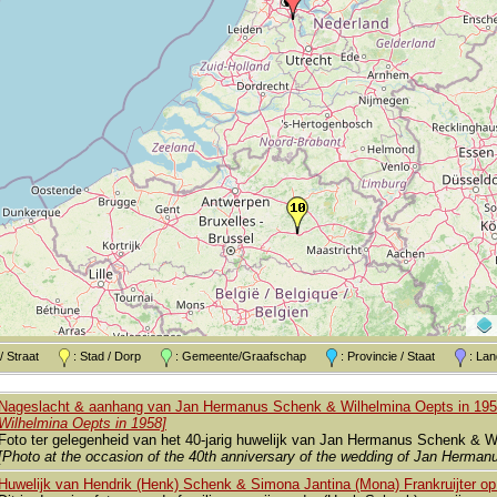
k / Straat
: Stad / Dorp
: Gemeente/Graafschap
: Provincie / Staat
: L
Nageslacht & aanhang van Jan Hermanus Schenk & Wilhelmina Oepts in 19
Wilhelmina Oepts in 1958]
Foto ter gelegenheid van het 40-jarig huwelijk van Jan Hermanus Schenk & W
[Photo at the occasion of the 40th anniversary of the wedding of Jan Hermanu
Huwelijk van Hendrik (Henk) Schenk & Simona Jantina (Mona) Frankruijter op