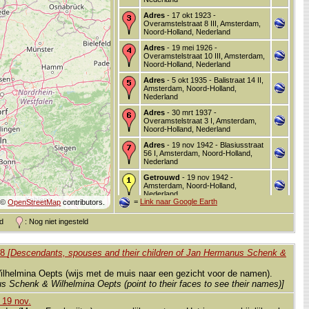
Adres
- 17 okt 1923 -
Overamstelstraat 8 III, Amsterdam,
Noord-Holland, Nederland
Adres
- 19 mei 1926 -
Overamstelstraat 10 III, Amsterdam,
Noord-Holland, Nederland
Adres
- 5 okt 1935 - Balistraat 14 II,
Amsterdam, Noord-Holland,
Nederland
Adres
- 30 mrt 1937 -
Overamstelstraat 3 I, Amsterdam,
Noord-Holland, Nederland
Adres
- 19 nov 1942 - Blasiusstraat
56 I, Amsterdam, Noord-Holland,
Nederland
Getrouwd
- 19 nov 1942 -
Amsterdam, Noord-Holland,
Nederland
=
Link naar Google Earth
©
OpenStreetMap
contributors.
Adres
- 31 jul 1944 - Tugelaweg 132
I, Amsterdam, Noord-Holland,
and
: Nog niet ingesteld
Nederland
Adres
- 5 jan 1960 - Nellestein 7,
Abcoude, Utrecht, Nederland
58
[Descendants, spouses and their children of Jan Hermanus Schenk &
ilhelmina Oepts (wijs met de muis naar een gezicht voor de namen).
Overleden
- 17 okt 1964 - Assent,
Vlaams-Brabant, België/Belgique
s Schenk & Wilhelmina Oepts (point to their faces to see their names)]
 19 nov.