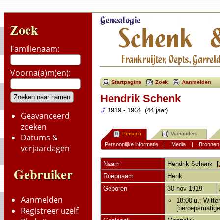
Zoek
Familienaam:
Voorna(a)m(en):
Startpagina
Zoek
Aanmelden
Hendrik Schenk
1919 - 1964 (44 jaar)
Geavanceerd
zoeken
Persoon
Voorouders
Datums &
Persoonlijke informatie
|
Media
|
Bronnen
verjaardagen
Naam
Hendrik
Schenk
[
Gebruiker
Roepnaam
Henk
Geboren
30 nov 1919
Aanmelden
18:00 u.; Witte
[beroepsmatige
Registreer uzelf