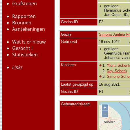
Grafstenen
getuigen:
Hermanus Schen
Jan Oepts, 61,
Rapporten
Bronnen
Gezins-ID
F2
Aantekeningen
Gezin
Simona Jantina Fra
Wat is er nieuw
Getrouwd
19 nov 1942
Gezocht !
getuigen:
Geertruida Fran
Statistieken
Johannes van d
Kinderen
+
1.
Ylona Schen
Links
2.
Roy Schenk
+
3.
Simone Sche
Laatst gewijzigd op
16 aug 2021
Gezins-ID
F1
Gebeurteniskaart
+
−