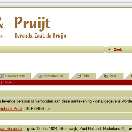
Zoek
Nakomelingen
Verwantschap
Tijdlijn
Gezin
|
PDF
 levende persoon is verbonden aan deze aantekening - detailgegevens worde
Schenk-Pruijt
| BERENDS-tak
van Hooidonk
,
geb.
13 dec 1924, Stompwijk, Zuid-Holland, Nederland
,
o