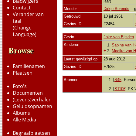
Bladwijzers
jaar)
Contact
Moeder
Dirkje Berends
,
Verander van
Getrouwd
10 jul 1951
taal
Gezins-ID
F2454
(Change
Language)
Gezin
Joke van Eijsden
Kinderen
1.
Sabine van H
Browse
+
2.
Maaike van H
Laatst gewijzigd op
28 aug 2012
Familienamen
Gezins-ID
F7525
Plaatsen
Bronnen
[
S45
] Persoo
Foto's
[
S1106
] PK 
Documenten
(Levens)verhalen
Geluidsopnamen
Albums
Alle Media
Begraafplaatsen