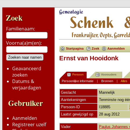
Zoek
Familienaam:
Voorna(a)m(en):
Startpagina
Zoek
Aanmelden
Ernst van Hooidonk
Geavanceerd
zoeken
Persoon
Voorouders
Datums &
Persoonlijke informatie
|
Bronnen
|
Alles
verjaardagen
Geslacht
Mannelijk
Gebruiker
Aantekeningen
Tenminste nog één
Persoon-ID
I18885
Laatst gewijzigd op
28 aug 2012
Aanmelden
Registreer uzelf
Vader
Paulus Johannes 