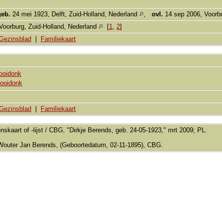
geb.
24 mei 1923, Delft, Zuid-Holland, Nederland
,
ovl.
14 sep 2006, Voorbu
Voorburg, Zuid-Holland, Nederland
[
1
,
2
]
Gezinsblad
|
Familiekaart
ooidonk
ooidonk
Gezinsblad
|
Familiekaart
nskaart of -lijst / CBG, "Dirkje Berends, geb. 24-05-1923," mrt 2009; PL.
Wouter Jan Berends, (Geboortedatum, 02-11-1895), CBG.