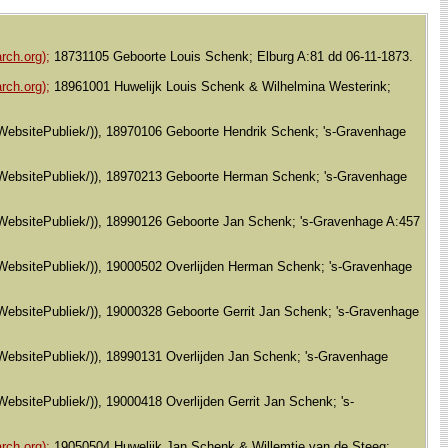
rch.org);
18731105 Geboorte Louis Schenk; Elburg A:81 dd 06-11-1873.
rch.org);
18961001 Huwelijk Louis Schenk & Wilhelmina Westerink;
al/WebsitePubliek/)), 18970106 Geboorte Hendrik Schenk; 's-Gravenhage
aal/WebsitePubliek/)), 18970213 Geboorte Herman Schenk; 's-Gravenhage
aal/WebsitePubliek/)), 18990126 Geboorte Jan Schenk; 's-Gravenhage A:457
al/WebsitePubliek/)), 19000502 Overlijden Herman Schenk; 's-Gravenhage
al/WebsitePubliek/)), 19000328 Geboorte Gerrit Jan Schenk; 's-Gravenhage
al/WebsitePubliek/)), 18990131 Overlijden Jan Schenk; 's-Gravenhage
/WebsitePubliek/)), 19000418 Overlijden Gerrit Jan Schenk; 's-
rch.org);
19050504 Huwelijk Jan Schenk & Willemtje van de Steeg;