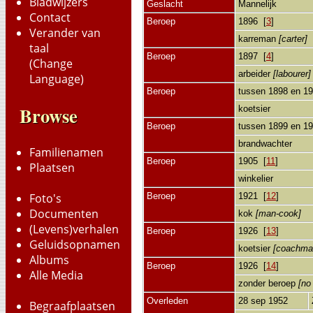
Bladwijzers
Geslacht
Mannelijk
Contact
Beroep
1896 [
3
]
Verander van
karreman
[carter]
taal
Beroep
1897 [
4
]
(Change
arbeider
[labourer
Language)
Beroep
tussen 1898 en 1
Browse
koetsier
Beroep
tussen 1899 en 1
brandwachter
Familienamen
Beroep
1905 [
11
]
Plaatsen
winkelier
Beroep
1921 [
12
]
Foto's
Documenten
kok
[man-cook]
(Levens)verhalen
Beroep
1926 [
13
]
Geluidsopnamen
koetsier
[coachm
Albums
Beroep
1926 [
14
]
Alle Media
zonder beroep
[no
Overleden
28 sep 1952
Begraafplaatsen