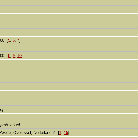
]
900 [
5
,
6
,
7
]
900 [
8
,
9
,
10
]
an]
 profession]
Zwolle, Overijssel, Nederland
[
1
,
15
]