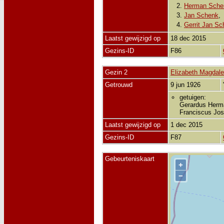
2.
Herman Sche
3.
Jan Schenk
4.
Gerrit Jan S
Laatst gewijzigd op
18 dec 2015
Gezins-ID
F86
Gezin 2
Elizabeth Magdale
Getrouwd
9 jun 1926
getuigen:
Gerardus Herma
Franciscus Jo
Laatst gewijzigd op
1 dec 2015
Gezins-ID
F87
Gebeurteniskaart
+
−