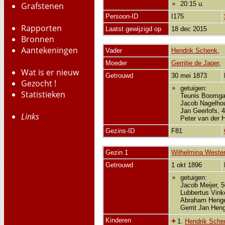
20:15 u.
Grafstenen
Persoon-ID
I175
Rapporten
Laatst gewijzigd op
18 dec 2015
Bronnen
Aantekeningen
Vader
Hendrik Schenk
Moeder
Gerritje de Jager
Wat is er nieuw
Getrouwd
30 mei 1873
Gezocht !
getuigen:
Statistieken
Teunis Boomgaa
Jacob Nagelhout
Jan Geerlofs, 
Links
Peter van der 
Gezins-ID
F81
Gezin 1
Wilhelmina Wester
Getrouwd
1 okt 1896
getuigen:
Jacob Meijer, 
Lubbertus Vink
Abraham Henge
Gerrit Jan Hen
Kinderen
+
1.
Hendrik Sche