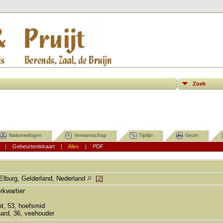
Zoek
Nakomelingen
Verwantschap
Tijdlijn
Gezin
|
Gebeurteniskaart
|
Alles
|
PDF
Elburg, Gelderland, Nederland
[
2
]
rkwartier
pt, 53, hoefsmid
ard, 36, veehouder