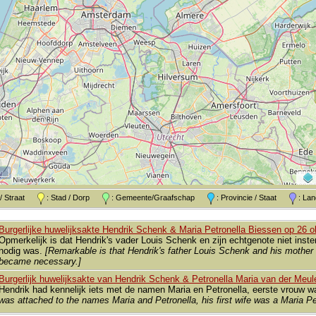
k / Straat
: Stad / Dorp
: Gemeente/Graafschap
: Provincie / Staat
: L
Burgerlijke huwelijksakte Hendrik Schenk & Maria Petronella Biessen op 26 o
Opmerkelijk is dat Hendrik's vader Louis Schenk en zijn echtgenote niet ins
nodig was.
[Remarkable is that Hendrik's father Louis Schenk and his mother d
became necessary.]
Burgerlijk huwelijksakte van Hendrik Schenk & Petronella Maria van der Meul
Hendrik had kennelijk iets met de namen Maria en Petronella, eerste vrouw w
was attached to the names Maria and Petronella, his first wife was a Maria Pe