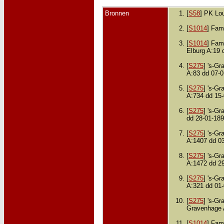
Bronnen
[
S58
] PK Lo
[
S1014
] Fami
[
S1014
] Fami
Elburg A:19 
[
S275
] 's-G
A:83 dd 07-0
[
S275
] 's-G
A:734 dd 15-
[
S275
] 's-G
dd 28-01-189
[
S275
] 's-G
A:1407 dd 03
[
S275
] 's-G
A:1472 dd 29
[
S275
] 's-Gr
A:321 dd 01-
[
S275
] 's-Gr
Gravenhage 
[
S1014
] Fami