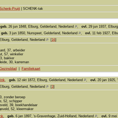
Schenk-Pruijt
| SCHENK-tak
,
geb.
26 jun 1848, Elburg, Gelderland, Nederland
,
ovl.
29 jun 1937, Elburg
,
geb.
3 jun 1850, Nunspeet, Gelderland, Nederland
,
ovl.
11 feb 1927, Elb
Elburg, Gelderland, Nederland
[
16
]
rd, 37, arbeider
, 57, winkelier
43, bakker
Heide, 30, karreman
Gezinsblad
|
Familiekaart
ink
,
geb.
12 okt 1872, Elburg, Gelderland, Nederland
,
ovl.
20 jan 1925, 
Elburg, Gelderland, Nederland
[
3
]
50, zonder beroep
e, 52, schipper
veld, 39, boekhandelaar
geveld, 52, kleermaker
nk
,
geb.
6 jan 1897, 's-Gravenhage, Zuid-Holland, Nederland
,
ovl.
9 mei 