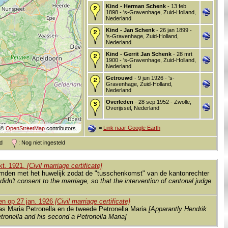
Kind - Herman Schenk
- 13 feb
1898 - 's-Gravenhage, Zuid-Holland,
Nederland
Kind - Jan Schenk
- 26 jan 1899 -
's-Gravenhage, Zuid-Holland,
Nederland
Kind - Gerrit Jan Schenk
- 28 mrt
1900 - 's-Gravenhage, Zuid-Holland,
Nederland
Getrouwd
- 9 jun 1926 - 's-
Gravenhage, Zuid-Holland,
Nederland
Overleden
- 28 sep 1952 - Zwolle,
Overijssel, Nederland
=
Link naar Google Earth
©
OpenStreetMap
contributors.
and
: Nog niet ingesteld
kt. 1921.
[Civil marriage certificate]
temden met het huwelijk zodat de "tusschenkomst" van de kantonrechter
idn't consent to the marriage, so that the intervention of cantonal judge
en op 27 jan. 1926
[Civil marriage certificate}
as Maria Petronella en de tweede Petronella Maria
[Apparantly Hendrik
tronella and his second a Petronella Maria]