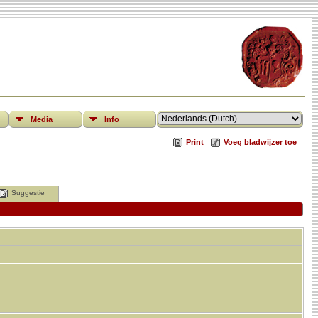
Media
Info
Print
Voeg bladwijzer toe
Suggestie