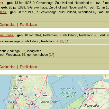
nk
,
geb.
13 feb 1898, 's-Gravenhage, Zuid-Holland, Nederland
,
ovl.
2 mei
,
geb.
26 jan 1899, 's-Gravenhage, Zuid-Holland, Nederland
,
ovl.
31 jan 18
chenk
,
geb.
28 mrt 1900, 's-Gravenhage, Zuid-Holland, Nederland
,
ovl.
18
Gezinsblad
|
Familiekaart
na Poulie
,
geb.
10 okt 1874, Rotterdam, Zuid-Holland, Nederland
,
ovl.
9 
's-Gravenhage, Zuid-Holland, Nederland
[
1
,
14
]
nus Andringa, 32, loodgieter
seph Wesenaar, 58, gemeentebode [
14
]
Gezinsblad
|
Familiekaart