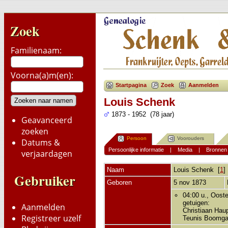
Zoek
Familienaam:
Voorna(a)m(en):
Startpagina
Zoek
Aanmelden
Louis Schenk
1873 - 1952 (78 jaar)
Geavanceerd
zoeken
Persoon
Voorouders
Datums &
Persoonlijke informatie
|
Media
|
Bronnen
verjaardagen
Naam
Louis
Schenk
[
1
]
Gebruiker
Geboren
5 nov 1873
04:00 u., Ooste
getuigen:
Aanmelden
Christiaan Hau
Registreer uzelf
Teunis Boomga