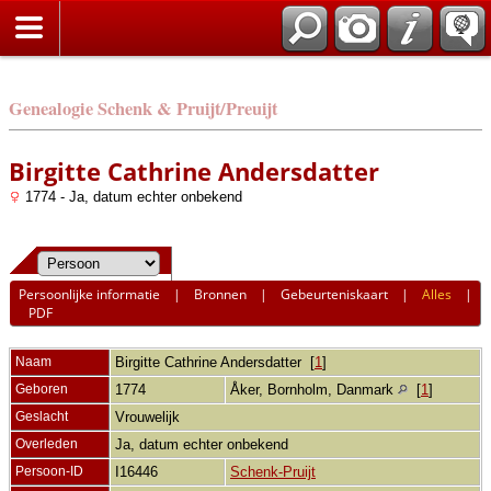
Genealogie Schenk & Pruijt/Preuijt
Birgitte Cathrine Andersdatter
1774 - Ja, datum echter onbekend
Persoonlijke informatie
|
Bronnen
|
Gebeurteniskaart
|
Alles
|
PDF
Naam
Birgitte Cathrine
Andersdatter
[
1
]
Geboren
1774
Åker, Bornholm, Danmark
[
1
]
Geslacht
Vrouwelijk
Overleden
Ja, datum echter onbekend
Persoon-ID
I16446
Schenk-Pruijt