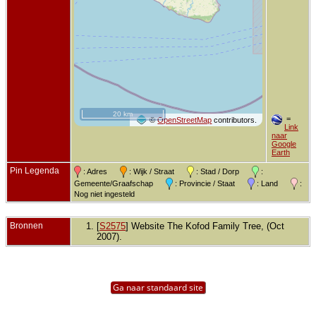
20 km
=
©
OpenStreetMap
contributors.
Link
naar
Google
Earth
Pin Legenda
: Adres
: Wijk / Straat
: Stad / Dorp
:
Gemeente/Graafschap
: Provincie / Staat
: Land
:
Nog niet ingesteld
Bronnen
[
S2575
] Website The Kofod Family Tree, (Oct
2007).
Ga naar standaard site