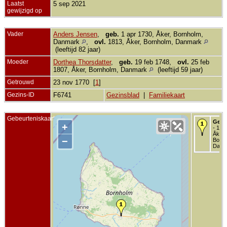
Laatst
5 sep 2021
gewijzigd op
Vader
Anders Jensen
,
geb.
1 apr 1730, Åker, Bornholm,
Danmark
,
ovl.
1813, Åker, Bornholm, Danmark
(leeftijd 82 jaar)
Moeder
Dorthea Thorsdatter
,
geb.
19 feb 1748,
ovl.
25 feb
1807, Åker, Bornholm, Danmark
(leeftijd 59 jaar)
Getrouwd
23 nov 1770 [
1
]
Gezins-ID
F6741
Gezinsblad
|
Familiekaart
Gebeurteniskaart
Gebo
+
- 177
Åker,
−
Bornh
Danm