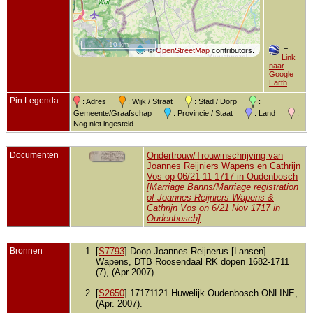
10 km
=
©
OpenStreetMap
contributors.
Link
naar
Google
Earth
Pin Legenda
: Adres
: Wijk / Straat
: Stad / Dorp
:
Gemeente/Graafschap
: Provincie / Staat
: Land
:
Nog niet ingesteld
Documenten
Ondertrouw/Trouwinschrijving van
Joannes Reijniers Wapens en Cathrijn
Vos op 06/21-11-1717 in Oudenbosch
[Marriage Banns/Marriage registration
of Joannes Reijniers Wapens &
Cathrijn Vos on 6/21 Nov 1717 in
Oudenbosch]
Bronnen
[
S7793
] Doop Joannes Reijnerus [Lansen]
Wapens, DTB Roosendaal RK dopen 1682-1711
(7), (Apr 2007).
[
S2650
] 17171121 Huwelijk Oudenbosch ONLINE,
(Apr. 2007).