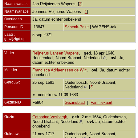
Naamsvariatie
Jan Reijniersen Wapens [
2
]
Naamsvariatie
Joannes Reijnerus Wapens [
1
]
Overleden
Ja, datum echter onbekend
Persoon-ID
I13847
Schenk-Pruijt
| WAPENS-tak
Laatst
5 sep 2021
gewijzigd op
Vader
Reijnerus Lansen Wapens
,
ged.
18 apr 1640,
Roosendaal, Noord-Brabant, Nederland
,
ovl.
Ja,
datum echter onbekend
Moeder
Francisca Adriaenssen de Wilt
,
ovl.
Ja, datum echter
onbekend
Getrouwd
26 sep 1683
Oudenbosch, Noord-Brabant,
Nederland
[
3
]
ondertrouw 11-09-1683
Gezins-ID
F5904
Gezinsblad
|
Familiekaart
Gezin
Catharina Vosbergh
,
geb.
2 mrt 1684, Oudenbosch,
Noord-Brabant, Nederland
,
ovl.
Ja, datum echter
onbekend
Getrouwd
21 nov 1717
Oudenbosch, Noord-Brabant,