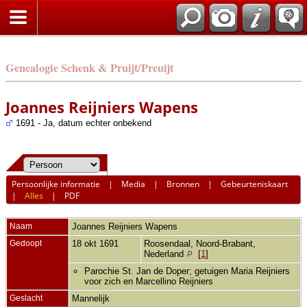
Genealogie Schenk & Pruijt/Preuijt
Joannes Reijniers Wapens
1691 - Ja, datum echter onbekend
Persoonlijke informatie
|
Media
|
Bronnen
|
Gebeurteniskaart
|
Alles
|
PDF
Naam
Joannes Reijniers
Wapens
Gedoopt
18 okt 1691
Roosendaal, Noord-Brabant,
Nederland
[
1
]
Parochie St. Jan de Doper; getuigen Maria Reijniers
voor zich en Marcellino Reijniers
Geslacht
Mannelijk