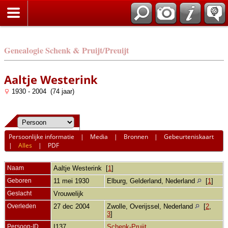
Genealogie Schenk & Pruijt/Preuijt
Aaltje Westerink
1930 - 2004 (74 jaar)
Persoonlijke informatie
|
Media
|
Bronnen
|
Gebeurteniskaart
|
Alles
|
PDF
Naam
Aaltje
Westerink
[
1
]
Geboren
11 mei 1930
Elburg, Gelderland, Nederland
[
1
]
Geslacht
Vrouwelijk
Overleden
27 dec 2004
Zwolle, Overijssel, Nederland
[
2
,
3
]
Persoon-ID
I137
Schenk-Pruijt