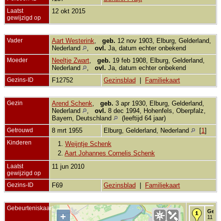
Laatst
12 okt 2015
gewijzigd op
Vader
Aart Westerink
,
geb.
12 nov 1903, Elburg, Gelderland,
Nederland
,
ovl.
Ja, datum echter onbekend
Moeder
Neeltje Zwart
,
geb.
19 feb 1908, Elburg, Gelderland,
Nederland
,
ovl.
Ja, datum echter onbekend
Gezins-ID
F12752
Gezinsblad
|
Familiekaart
Gezin
Arend Schenk
,
geb.
3 apr 1930, Elburg, Gelderland,
Nederland
,
ovl.
8 dec 1994, Hohenfels, Oberpfalz,
Bayern, Deutschland
(leeftijd 64 jaar)
Getrouwd
8 mrt 1955
Elburg, Gelderland, Nederland
[
1
]
Kinderen
1.
Weijntje Schenk
2.
Aart Johannes Cornelis Schenk
Laatst
11 jun 2010
gewijzigd op
Gezins-ID
F69
Gezinsblad
|
Familiekaart
Gebeurteniskaart
Gebo
+
11 me