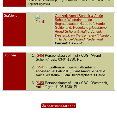
Nog niet ingesteld
Grafstenen
Grafzerk Arend Schenk & Aaltje
Schenk-Westerink op de
Begraafplaats 't Harde te 't Harde,
Gelderland, Nederland
[Headstone
Arend Schenk & Aaltje Schenk-
Westerink on the Cemetery 't Harde in
't Harde, Gelderland, Nederland]
Perceel:
HA-T-6-45
Bronnen
[
S45
] Persoonskaart of -lijst / CBG, "Arend
Schenk," geb. 03-04-1930; PL.
[
S5445
] Graftombe, ((www.graftombe.nl)),
accessed 20 Feb 2015), Graf Arend Schenk &
Aaltje Westerink; Gem. begraafplaats 't Harde.
[
S45
] Persoonskaart of -lijst / CBG, "Westerink,
Aaltje," geb. 11-05-1930; PL.
Ga naar standaard site