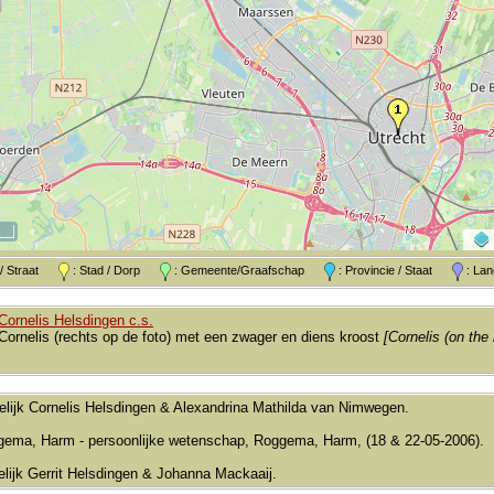
k / Straat
: Stad / Dorp
: Gemeente/Graafschap
: Provincie / Staat
: L
Cornelis Helsdingen c.s.
Cornelis (rechts op de foto) met een zwager en diens kroost
[Cornelis (on the 
elijk Cornelis Helsdingen & Alexandrina Mathilda van Nimwegen.
gema, Harm - persoonlijke wetenschap, Roggema, Harm, (18 & 22-05-2006).
elijk Gerrit Helsdingen & Johanna Mackaaij.