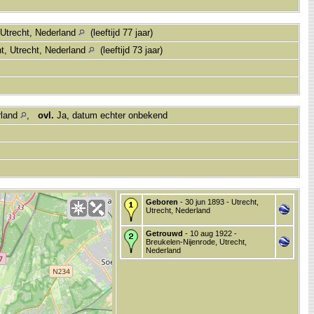
 Utrecht, Nederland
(leeftijd 77 jaar)
t, Utrecht, Nederland
(leeftijd 73 jaar)
rland
,
ovl.
Ja, datum echter onbekend
Geboren
- 30 jun 1893 - Utrecht,
Utrecht, Nederland
Getrouwd
- 10 aug 1922 -
Breukelen-Nijenrode, Utrecht,
Nederland