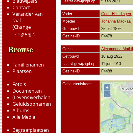
Bladwijzers
Laatst gewijzigd op
5 sep 2021
Contact
Verander van
Vader
Gerrit Helsdingen
taal
Moeder
Johanna Mackaaij
(Change
Getrouwd
25 okt 1876
Language)
Gezins-ID
F4478
Browse
Gezin
Alexandrina Math
Getrouwd
10 aug 1922
Laatst gewijzigd op
11 jun 2010
Familienamen
Plaatsen
Gezins-ID
F4488
Foto's
Gebeurteniskaart
+
Documenten
−
(Levens)verhalen
Geluidsopnamen
Albums
Alle Media
Begraafplaatsen