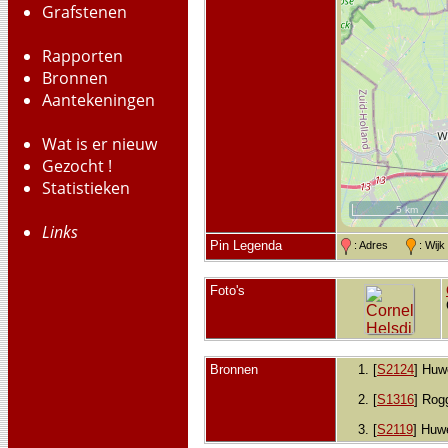
Grafstenen
Rapporten
Bronnen
Aantekeningen
Wat is er nieuw
Gezocht !
Statistieken
5 km
Links
Pin Legenda
: Adres
: Wij
Foto's
Bronnen
[
S2124
] Huw
[
S1316
] Rog
[
S2119
] Huw