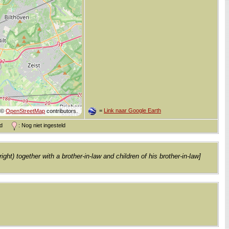
=
Link naar Google Earth
©
OpenStreetMap
contributors.
and
: Nog niet ingesteld
right) together with a brother-in-law and children of his brother-in-law]