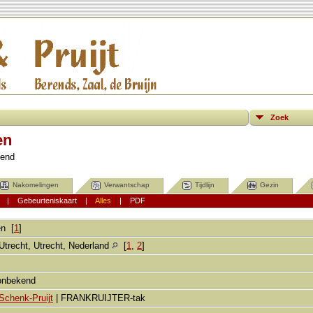
Zoek
en
kend
Nakomelingen
Verwantschap
Tijdlijn
Gezin
|
Gebeurteniskaart
|
Alles
|
PDF
en
[
1
]
Utrecht, Utrecht, Nederland
[
1
,
2
]
 onbekend
Schenk-Pruijt
| FRANKRUIJTER-tak