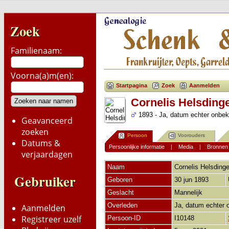
Zoek
Familienaam:
Voorna(a)m(en):
Startpagina
Zoek
Aanmelden
Cornelis Helsding
1893 - Ja, datum echter onbe
Geavanceerd
zoeken
Persoon
Voorouders
Datums &
Persoonlijke informatie
|
Media
|
Bronnen
verjaardagen
Naam
Cornelis
Helsding
Gebruiker
Geboren
30 jun 1893
Geslacht
Mannelijk
Overleden
Ja, datum echter
Aanmelden
Registreer uzelf
Persoon-ID
I10148