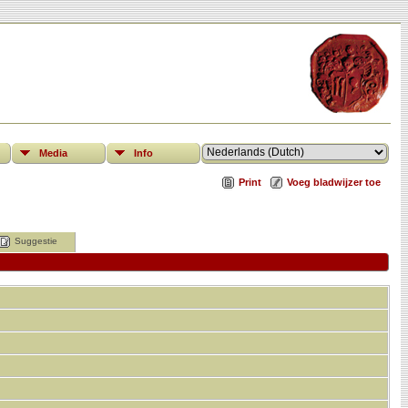
Media
Info
Print
Voeg bladwijzer toe
Suggestie