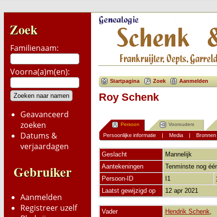
Zoek
Familienaam:
Voorna(a)m(en):
Startpagina
Zoek
Aanmelden
Roy Schenk
Geavanceerd
zoeken
Persoon
Voorouders
Datums &
Persoonlijke informatie
|
Media
|
Bronnen
verjaardagen
Geslacht
Mannelijk
Gebruiker
Aantekeningen
Tenminste nog één
Persoon-ID
I1
Laatst gewijzigd op
12 apr 2021
Aanmelden
Registreer uzelf
Vader
Hendrik Schenk