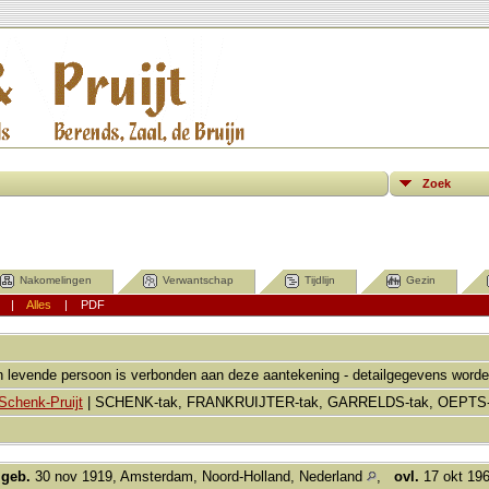
Zoek
Nakomelingen
Verwantschap
Tijdlijn
Gezin
|
Alles
|
PDF
 levende persoon is verbonden aan deze aantekening - detailgegevens worde
Schenk-Pruijt
| SCHENK-tak, FRANKRUIJTER-tak, GARRELDS-tak, OEPTS-
,
geb.
30 nov 1919, Amsterdam, Noord-Holland, Nederland
,
ovl.
17 okt 196