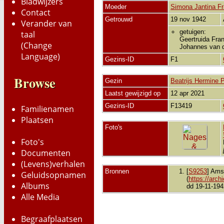
Bladwijzers
Moeder
Simona Jantina Fra
Contact
Getrouwd
19 nov 1942
Verander van
getuigen:
taal
Geertruida Fran
(Change
Johannes van d
Language)
Gezins-ID
F1
Browse
Gezin
Beatrijs Hermine P
Laatst gewijzigd op
12 apr 2021
Gezins-ID
F13419
Familienamen
Plaatsen
Foto's
Foto's
Documenten
(Levens)verhalen
Bronnen
[
S9253
] Ams
Geluidsopnamen
(
https://arch
Albums
dd 19-11-194
Alle Media
Begraafplaatsen