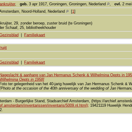
nkruijter
,
geb.
3 apr 1917, Groningen, Groningen, Nederland
,
ovl.
2 mei
Amsterdam, Noord-Holland, Nederland
[
1
]
kruijter, 29, zonder beroep, zuster bruid (te Groningen)
er Schaaf, 25, bibliotheekhouder
Gezinsblad
|
Familiekaart
ruijt
Gezinsblad
|
Familiekaart
Nageslacht & aanhang van Jan Hermanus Schenk & Wilhelmina Oepts in 19
Wilhelmina Oepts in 1958]
Foto ter gelegenheid van het 40-jarig huwelijk van Jan Hermanus Schenk & W
[Photo at the occasion of the 40th anniversary of the wedding of Jan Hermanu
terdam - Burgerlijke Stand, Stadsarchief Amsterdam, (https://archief.amsterda
ief.amsterdam/inventarissen/inventaris/5009.nl.html);
19421119 Huwelijk Hendr
2.