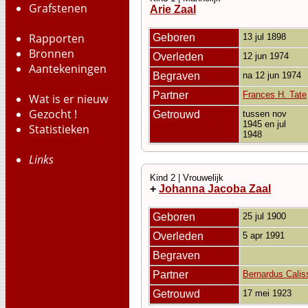
Grafstenen
Arie Zaal
Rapporten
Geboren
13 jul 1898
Bronnen
Overleden
12 jun 1974
Aantekeningen
Begraven
na 12 jun 1974
Partner
Frances H. Tate
Wat is er nieuw
Gezocht !
Getrouwd
tussen nov
1945 en jul
Statistieken
1948
Links
Kind 2 | Vrouwelijk
+
Johanna Jacoba Zaal
Geboren
25 jul 1900
Overleden
5 apr 1991
Begraven
Partner
Bernardus Calis
Getrouwd
17 mei 1923