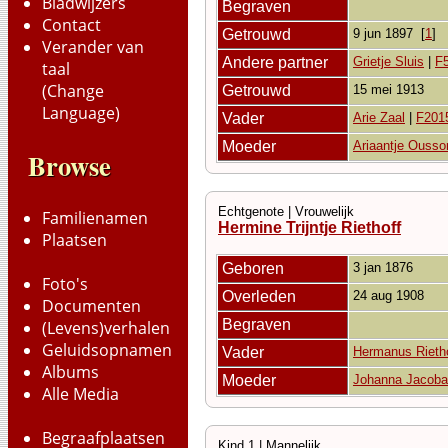
Bladwijzers
Begraven
Contact
Getrouwd
9 jun 1897
[
1
]
Verander van
Andere partner
Grietje Sluis
|
F
taal
(Change
Getrouwd
15 mei 1913
Language)
Vader
Arie Zaal
|
F201
Moeder
Ariaantje Ousso
Browse
Echtgenote | Vrouwelijk
Familienamen
Hermine Trijntje Riethoff
Plaatsen
Geboren
3 jan 1876
Foto's
Overleden
24 aug 1908
Documenten
Begraven
(Levens)verhalen
Geluidsopnamen
Vader
Hermanus Rieth
Albums
Moeder
Johanna Jacoba
Alle Media
Begraafplaatsen
Kind 1 | Mannelijk