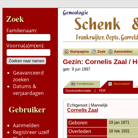
Zoek
Familienaam:
Voorna(a)m(en):
Startpagina
Zoek
Aanmelden
Gezin: Cornelis Zaal / H
getr. 9 jun 1897
Geavanceerd
zoeken
Familiekaart
Gezinsblad
Datums &
Gezinsinformatie
|
PDF
verjaardagen
Echtgenoot | Mannelijk
Gebruiker
Cornelis Zaal
Geboren
19 jan 1871
Aanmelden
Overleden
18 feb 1931
Registreer uzelf