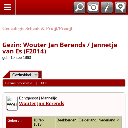
Genealogie Schenk & Pruijt/Preuijt
Gezin: Wouter Jan Berends / Jannetje
van Es (F2014)
getr. 19 sep 1860
Gezinsinformatie
|
PDF
Echtgenoot | Mannelijk
Wouter Jan Berends
Geboren
10 feb
Beekbergen, Gelderland, Nederland
1819