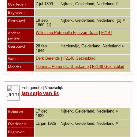
Overleden
7 jul 1899
Nijkerk, Gelderland, Nederland
Begraven
Getrouwd
19 sep
Nijkerk, Gelderland, Nederland
[
1
]
1860
[
1
]
Andere
Willemina Petronella Fijn van Draat
|
F2147
partner
Getrouwd
28 feb
Harderwijk, Gelderland, Nederland
1844
Vader
Derk Berends
|
F2148 Gezinsblad
Moeder
Hermina Petronella Braskamp
|
F2148 Gezinsblad
Echtgenote | Vrouwelijk
Jannetje van Es
Geboren
17 dec
Nijkerk, Gelderland, Nederland
1832
Overleden
11 jan 1926
Nijkerk, Gelderland, Nederland
Begraven