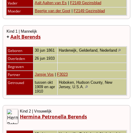
Vader
Aalt Aalten van Es
|
F2149 Gezinsblad
Moeder
Beertje van der Goot
|
F2149 Gezinsblad
Kind 1 | Mannelijk
+
Aalt Berends
Geboren
30 jun 1861
Harderwijk, Gelderland, Nederland
Overleden
26 jun 1933
Begraven
Partner
Jansje Vos
|
F3023
Getrouwd
tussen okt
Hoboken, Hudson County, New
1909 en apr
Jersey, U.S.A.
1910
Kind 2 | Vrouwelijk
Hermina Petronella Berends