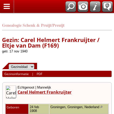
Genealogie Schenk & Pruijt/Preuijt
Gezin: Carel Helmert Frankruijter /
Eltje van Dam (F169)
getr. 17 nov 1940
Gezinsinformatie
|
PDF
Echtgenoot | Mannelijk
Carel Helmert Frankruijter
Geboren
24 feb
Groningen, Groningen, Nederland
1908