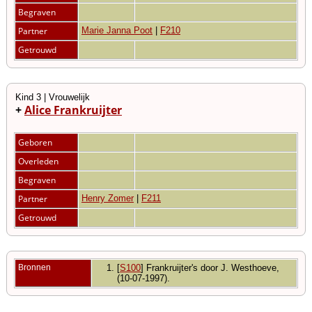
Begraven
Partner
Marie Janna Poot
|
F210
Getrouwd
Kind 3 | Vrouwelijk
+
Alice Frankruijter
Geboren
Overleden
Begraven
Partner
Henry Zomer
|
F211
Getrouwd
Bronnen
[
S100
] Frankruijter's door J. Westhoeve,
(10-07-1997).