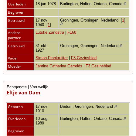
Overleden
18 jun 1978
Burlington, Halton, Ontario, Canada
Begraven
Getrouwd
17 nov
Groningen, Groningen, Nederland
[
1
]
1940
[
1
]
Andere
Lutske Zandstra
|
F168
partner
Getrouwd
31 okt
Groningen, Groningen, Nederland
1927
Vader
Simon Frankruijter
|
F3 Gezinsblad
Moeder
Jantina Catharina Garrelds
|
F3 Gezinsblad
Echtgenote | Vrouwelijk
Eltje van Dam
Geboren
17 nov
Bedum, Groningen, Nederland
1910
Overleden
10 aug
Burlington, Halton, Ontario, Canada
1989
Begraven