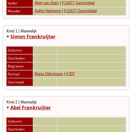
Vader
Abel van Dam
|
F11627 Gezinsblad
Moeder
Aaltje Harkema
|
F11627 Gezinsblad
Kind 1 | Mannelijk
+
Simon Frankruijter
Geboren
Overleden
Begraven
Partner
Maria Dijkxhoorn
|
F207
Getrouwd
Kind 2 | Mannelijk
+
Abel Frankruijter
Geboren
Overleden