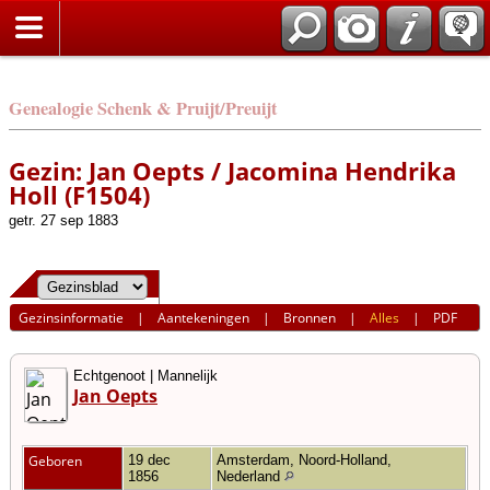
Genealogie Schenk & Pruijt/Preuijt
Gezin: Jan Oepts / Jacomina Hendrika
Holl (F1504)
getr. 27 sep 1883
Gezinsinformatie
|
Aantekeningen
|
Bronnen
|
Alles
|
PDF
Echtgenoot | Mannelijk
Jan Oepts
Geboren
19 dec
Amsterdam, Noord-Holland,
1856
Nederland