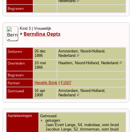
Nederland
Begraven
Kind 3 | Vrouwelijk
+
Berndina Oepts
Geboren
26 dec
Amsterdam, Noord-Holland,
1886
Nederland
Overleden
10 mei
Haarlem, Noord-Holland, Nederland
1966
Begraven
Partner
Hendrik Brink
|
F1507
Getrouwd
16 apr
Amsterdam, Noord-Holland,
1908
Nederland
Aantekeningen
Getrouwd:
getuigen:
Jaan Evert Lange, 54, makelaar, oom bruid
Jacobus Lange, 52, timmerman, oom bruid