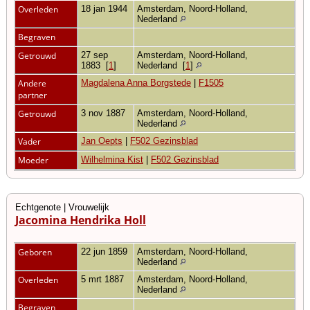
Overleden
18 jan 1944
Amsterdam, Noord-Holland,
Nederland
Begraven
Getrouwd
27 sep
Amsterdam, Noord-Holland,
1883
[
1
]
Nederland
[
1
]
Andere
Magdalena Anna Borgstede
|
F1505
partner
Getrouwd
3 nov 1887
Amsterdam, Noord-Holland,
Nederland
Vader
Jan Oepts
|
F502 Gezinsblad
Moeder
Wilhelmina Kist
|
F502 Gezinsblad
Echtgenote | Vrouwelijk
Jacomina Hendrika Holl
Geboren
22 jun 1859
Amsterdam, Noord-Holland,
Nederland
Overleden
5 mrt 1887
Amsterdam, Noord-Holland,
Nederland
Begraven