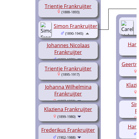
Trientje Frankruijter
(1888-1893)
Simon Frankruijter
(1890-1945)
Harm
Johannes Nicolaas
Frankruijter
(1893-1976)
Geertru
Trientje Frankruijter
(
(1895-1917)
Klazi
Johanna Wilhelmina
(
Frankruijter
(1897-1980)
Sim
Klaziena Frankruijter
F
(1899-1980)
(
Harm
Frederikus Frankruijter
(
(1902-1988)