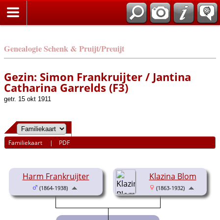
Genealogie Schenk & Pruijt/Preuijt
Gezin: Simon Frankruijter / Jantina
Catharina Garrelds (F3)
getr. 15 okt 1911
Familiekaart
|
PDF
Harm Frankruijter
Klazina Blom
(1864-1938)
(1863-1932)