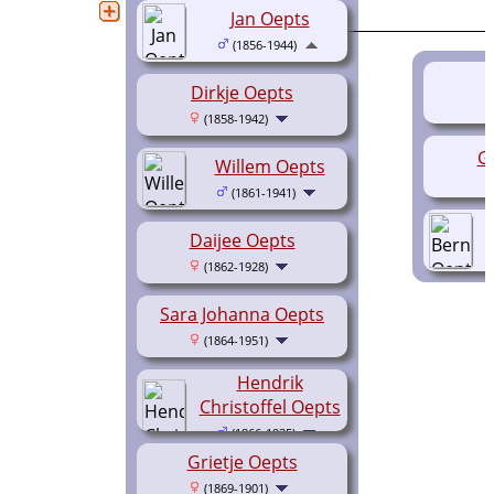
Jan Oepts
(1856-1944)
Dirkje Oepts
(1858-1942)
G
Willem Oepts
(1861-1941)
Daijee Oepts
(1862-1928)
Sara Johanna Oepts
(1864-1951)
Hendrik
Christoffel Oepts
(1866-1935)
Grietje Oepts
(1869-1901)