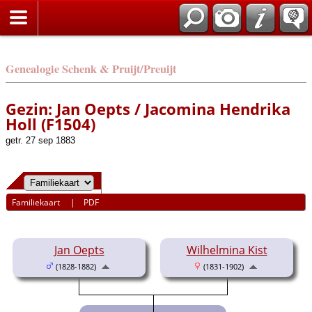
Genealogie Schenk & Pruijt/Preuijt
Gezin: Jan Oepts / Jacomina Hendrika
Holl (F1504)
getr. 27 sep 1883
Familiekaart
|
PDF
Jan Oepts
Wilhelmina Kist
(1828-1882)
(1831-1902)