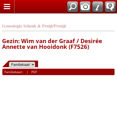
Genealogie Schenk & Pruijt/Preuijt
Gezin: Wim van der Graaf / Desirée
Annette van Hooidonk (F7526)
Familiekaart
|
PDF