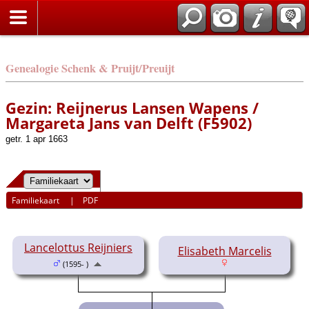
Genealogie Schenk & Pruijt/Preuijt
Gezin: Reijnerus Lansen Wapens /
Margareta Jans van Delft (F5902)
getr. 1 apr 1663
Familiekaart
|
PDF
Lancelottus Reijniers
Elisabeth Marcelis
(1595- )