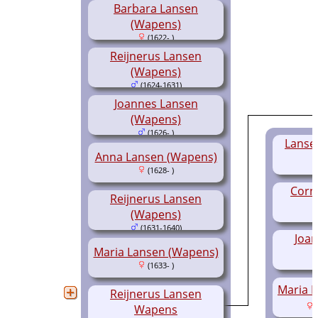
Barbara Lansen
(Wapens)
(1622- )
Reijnerus Lansen
(Wapens)
(1624-1631)
Joannes Lansen
(Wapens)
(1626- )
Lansel
Anna Lansen (Wapens)
(1628- )
Corne
Reijnerus Lansen
(Wapens)
(1631-1640)
Joan
Maria Lansen (Wapens)
(1633- )
Maria R
Reijnerus Lansen
(
Wapens