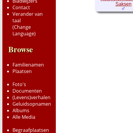
Bladwijzers
Saksen
Contact
Verander van
taal
(Change
Language)
Browse
Familienamen
Plaatsen
Foto's
Documenten
(Levens)verhalen
Geluidsopnamen
Albums
Alle Media
Begraafplaatsen