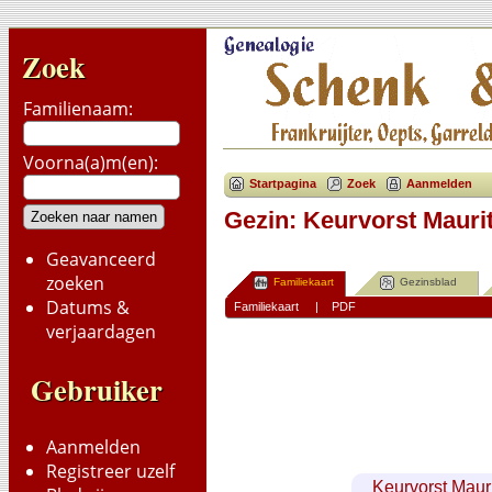
Zoek
Familienaam:
Voorna(a)m(en):
Startpagina
Zoek
Aanmelden
Gezin: Keurvorst Mauri
Geavanceerd
zoeken
Familiekaart
Gezinsblad
Datums &
Familiekaart
|
PDF
verjaardagen
Gebruiker
Aanmelden
Registreer uzelf
Keurvorst Maur