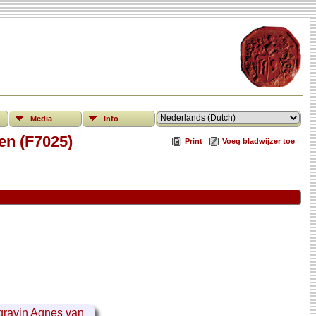
Media
Info
en (F7025)
Print
Voeg bladwijzer toe
ravin Agnes van