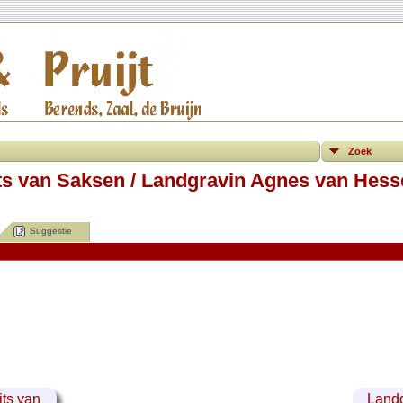
Zoek
ts van Saksen / Landgravin Agnes van Hess
Suggestie
its van
Landg