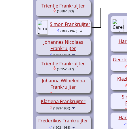
Trientje Frankruijter
(1888-1893)
Simon Frankruijter
(1890-1945)
Harm
Johannes Nicolaas
Frankruijter
(1893-1976)
Geertru
Trientje Frankruijter
(
(1895-1917)
Klazi
Johanna Wilhelmina
(
Frankruijter
(1897-1980)
Sim
Klaziena Frankruijter
F
(1899-1980)
(
Harm
Frederikus Frankruijter
(
(1902-1988)