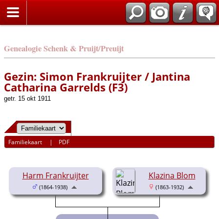
Genealogie Schenk & Pruijt/Preuijt
Gezin: Simon Frankruijter / Jantina
Catharina Garrelds (F3)
getr. 15 okt 1911
Familiekaart
|
PDF
Harm Frankruijter
Klazina Blom
(1864-1938)
(1863-1932)