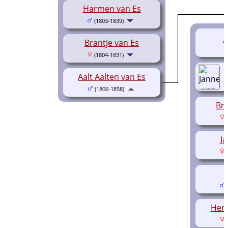
Harmen van Es
(1803-1839)
A
Brantje van Es
(1804-1831)
Aalt Aalten van Es
(1806-1858)
Bra
(
J
(
(
Herm
(