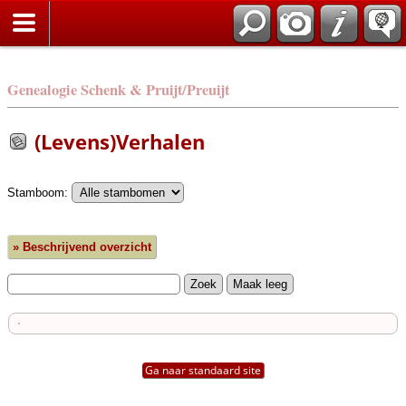
Genealogie Schenk & Pruijt/Preuijt
(Levens)Verhalen
Stamboom:
» Beschrijvend overzicht
Ga naar standaard site