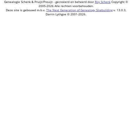
Genealogie Schenk & Pruijt/Preuijt - gecreëerd en beheerd door
Roy Schenk
Copyright ©
2005-2026 Alle rechten voorbehouden.
Deze site is gebouwd m.b.v.
The Next Generation of Genealogy Sitebuilding
v. 13.0.3,
Darrin Lythgoe © 2001-2026.